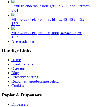
SanitPro onderhoudsreiniger CA 20 C eco! Perform
9,04
Microvezeldoek premium, blauw, 40×40 cm, 5x
15,21
Microvezeldoek premium, rood, 40×40 cm, 5x
15,21
Alle producten
Handige Links
Home
Klantenservice
Over ons
Blog
Privacyverklaring
Retour- en terugbetalingsbeleid
Cookies
Papier & Dispensers
Dispensers