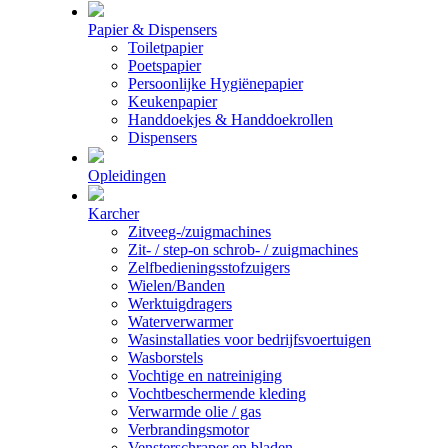
Papier & Dispensers
Toiletpapier
Poetspapier
Persoonlijke Hygiënepapier
Keukenpapier
Handdoekjes & Handdoekrollen
Dispensers
Opleidingen
Karcher
Zitveeg-/zuigmachines
Zit- / step-on schrob- / zuigmachines
Zelfbedieningsstofzuigers
Wielen/Banden
Werktuigdragers
Waterverwarmer
Wasinstallaties voor bedrijfsvoertuigen
Wasborstels
Vochtige en natreiniging
Vochtbeschermende kleding
Verwarmde olie / gas
Verbrandingsmotor
Vensterschraper en bladen