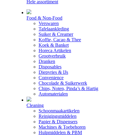
Hele assortiment
Food & Non-Food
Verswaren
Tafelaankleding
Suiker & Creamer
Koffie, Cacao & Thee
Koek & Banket
Horeca Artikelen
Grootverbruik
Dranken
Disposables
Diepvries & IJs
Convenience
Chocolade & Suikerwerk
Chips, Noten, Pinda’s & Hartig
Automaterialen
Cleaning
Schoonmaakartikelen
Reinigingsmiddelen
Papier & Dispensers
Machines & Toebehoren
Hulpmiddelen & PBM