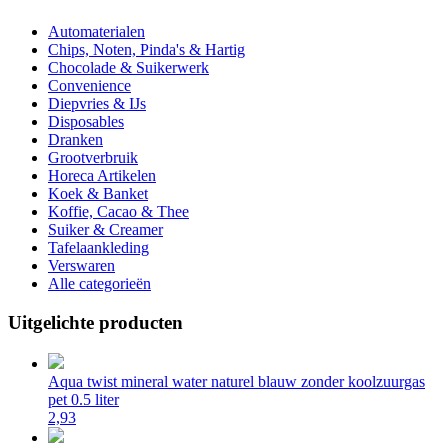
Automaterialen
Chips, Noten, Pinda's & Hartig
Chocolade & Suikerwerk
Convenience
Diepvries & IJs
Disposables
Dranken
Grootverbruik
Horeca Artikelen
Koek & Banket
Koffie, Cacao & Thee
Suiker & Creamer
Tafelaankleding
Verswaren
Alle categorieën
Uitgelichte producten
Aqua twist mineral water naturel blauw zonder koolzuurgas
pet 0.5 liter
2,93