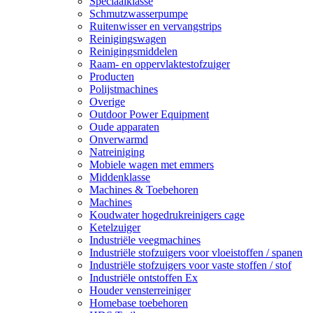
Speciaalklasse
Schmutzwasserpumpe
Ruitenwisser en vervangstrips
Reinigingswagen
Reinigingsmiddelen
Raam- en oppervlaktestofzuiger
Producten
Polijstmachines
Overige
Outdoor Power Equipment
Oude apparaten
Onverwarmd
Natreiniging
Mobiele wagen met emmers
Middenklasse
Machines & Toebehoren
Machines
Koudwater hogedrukreinigers cage
Ketelzuiger
Industriële veegmachines
Industriële stofzuigers voor vloeistoffen / spanen
Industriële stofzuigers voor vaste stoffen / stof
Industriële ontstoffen Ex
Houder vensterreiniger
Homebase toebehoren