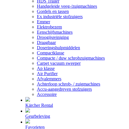
HDS Trailer
Handgeleide veeg-/zuigmachines
Gordels en tassen
Ex industriële stofzuigers
Emmer
Elektrobezem
Eenschijfsmachines
Droogijsreiniging
Draagbaar
Doseringshulpmiddelen
Compactklasse
Compacte / duw schrobzuigmachines
Carpet vacuum sweeper
Ap klasse
Air Purifier
Afvalemmers
Achterloop schrob- / zuigmachines
Accu-aangedreven stofzuigers
Accessoire
Kärcher Rental
Geurbeleving
Favorieten