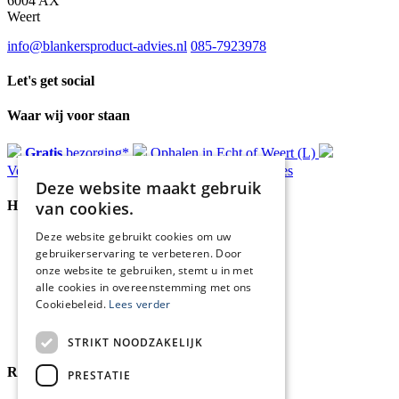
6004 AX
Weert
info@blankersproduct-advies.nl
085-7923978
Let's get social
Waar wij voor staan
Gratis
bezorging*
Ophalen in Echt of Weert (L)
Verzonden
binnen 48 uur*
Persoonlijk
advies
Deze website maakt gebruik
van cookies.
Handige Links
Deze website gebruikt cookies om uw
Home
gebruikerservaring te verbeteren. Door
Klantenservice
onze website te gebruiken, stemt u in met
Over ons
alle cookies in overeenstemming met ons
Blog
Cookiebeleid.
Lees verder
Privacyverklaring
Retour- en terugbetalingsbeleid
Cookies
STRIKT NOODZAKELIJK
Reviewmerk
PRESTATIE