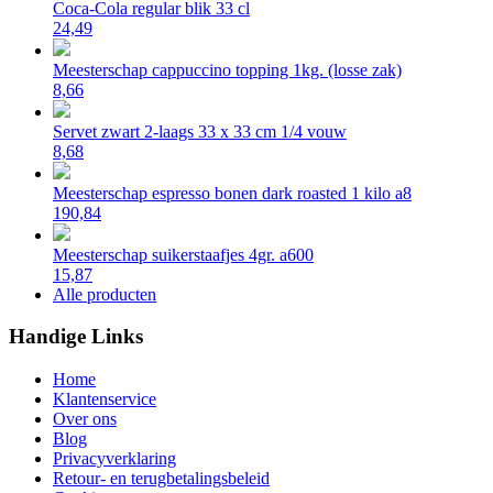
Coca-Cola regular blik 33 cl
24,49
Meesterschap cappuccino topping 1kg. (losse zak)
8,66
Servet zwart 2-laags 33 x 33 cm 1/4 vouw
8,68
Meesterschap espresso bonen dark roasted 1 kilo a8
190,84
Meesterschap suikerstaafjes 4gr. a600
15,87
Alle producten
Handige Links
Home
Klantenservice
Over ons
Blog
Privacyverklaring
Retour- en terugbetalingsbeleid