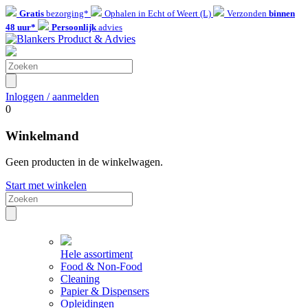
Gratis
bezorging*
Ophalen in Echt of Weert (L)
Verzonden
binnen
48 uur*
Persoonlijk
advies
Inloggen / aanmelden
0
Winkelmand
Geen producten in de winkelwagen.
Start met winkelen
Hele assortiment
Food & Non-Food
Cleaning
Papier & Dispensers
Opleidingen