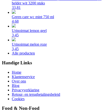
helder wit 3200 stuks
33,81
Green care wc mint 750 ml
4,68
Urinoirmat lemon geel
3,45
Urinoirmat melon roze
3,45
Alle producten
Handige Links
Home
Klantenservice
Over ons
Blog
Privacyverklaring
Retour- en terugbetalingsbeleid
Cookies
Food & Non-Food