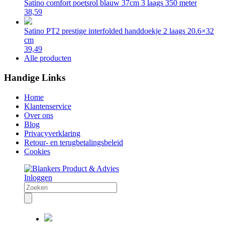
Satino comfort poetsrol blauw 37cm 3 laags 350 meter
38,59
Satino PT2 prestige interfolded handdoekje 2 laags 20.6×32
cm
39,49
Alle producten
Handige Links
Home
Klantenservice
Over ons
Blog
Privacyverklaring
Retour- en terugbetalingsbeleid
Cookies
Inloggen