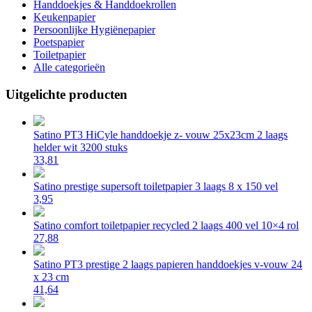
Handdoekjes & Handdoekrollen
Keukenpapier
Persoonlijke Hygiënepapier
Poetspapier
Toiletpapier
Alle categorieën
Uitgelichte producten
Satino PT3 HiCyle handdoekje z- vouw 25x23cm 2 laags
helder wit 3200 stuks
33,81
Satino prestige supersoft toiletpapier 3 laags 8 x 150 vel
3,95
Satino comfort toiletpapier recycled 2 laags 400 vel 10×4 rol
27,88
Satino PT3 prestige 2 laags papieren handdoekjes v-vouw 24
x 23 cm
41,64