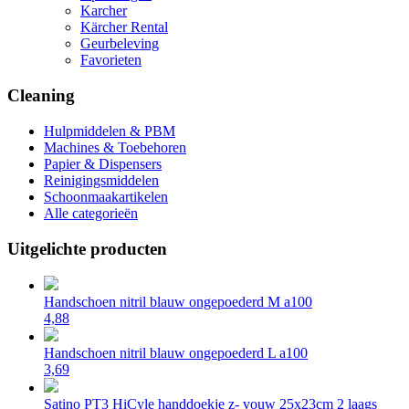
Karcher
Kärcher Rental
Geurbeleving
Favorieten
Cleaning
Hulpmiddelen & PBM
Machines & Toebehoren
Papier & Dispensers
Reinigingsmiddelen
Schoonmaakartikelen
Alle categorieën
Uitgelichte producten
Handschoen nitril blauw ongepoederd M a100
4,88
Handschoen nitril blauw ongepoederd L a100
3,69
Satino PT3 HiCyle handdoekje z- vouw 25x23cm 2 laags