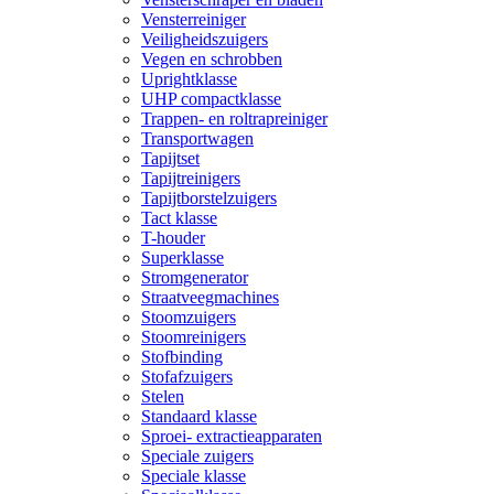
Vensterreiniger
Veiligheidszuigers
Vegen en schrobben
Uprightklasse
UHP compactklasse
Trappen- en roltrapreiniger
Transportwagen
Tapijtset
Tapijtreinigers
Tapijtborstelzuigers
Tact klasse
T-houder
Superklasse
Stromgenerator
Straatveegmachines
Stoomzuigers
Stoomreinigers
Stofbinding
Stofafzuigers
Stelen
Standaard klasse
Sproei- extractieapparaten
Speciale zuigers
Speciale klasse