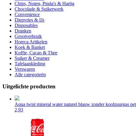
Chips, Noten, Pinda's & Hartig
Chocolade & Suikerwerk
Convenience
Diepvries & IJs
Disposables
Dranken
Grootverbruik
Horeca Artikelen
Koek & Banket
Koffie, Cacao & Thee
Suiker & Creamer
Tafelaankleding
Verswaren
Alle categorieën
Uitgelichte producten
Aqua twist mineral water naturel blauw zonder koolzuurgas pet 
2,93