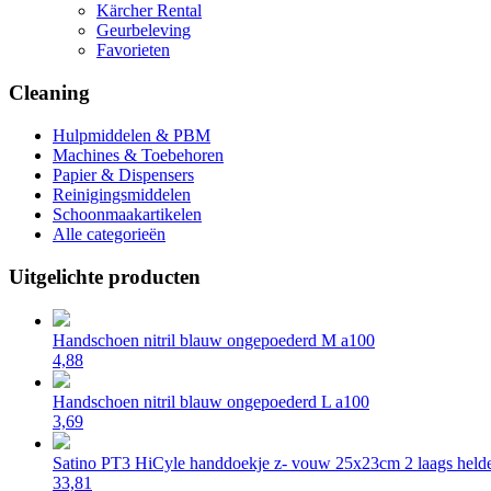
Kärcher Rental
Geurbeleving
Favorieten
Cleaning
Hulpmiddelen & PBM
Machines & Toebehoren
Papier & Dispensers
Reinigingsmiddelen
Schoonmaakartikelen
Alle categorieën
Uitgelichte producten
Handschoen nitril blauw ongepoederd M a100
4,88
Handschoen nitril blauw ongepoederd L a100
3,69
Satino PT3 HiCyle handdoekje z- vouw 25x23cm 2 laags helde
33,81