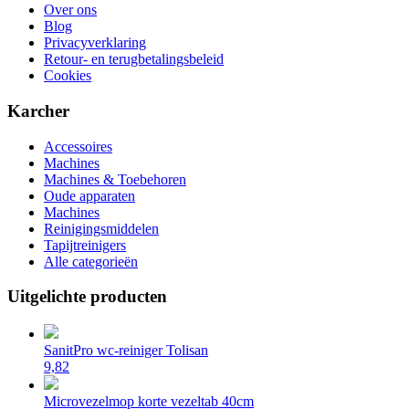
Over ons
Blog
Privacyverklaring
Retour- en terugbetalingsbeleid
Cookies
Karcher
Accessoires
Machines
Machines & Toebehoren
Oude apparaten
Machines
Reinigingsmiddelen
Tapijtreinigers
Alle categorieën
Uitgelichte producten
SanitPro wc-reiniger Tolisan
9,82
Microvezelmop korte vezeltab 40cm