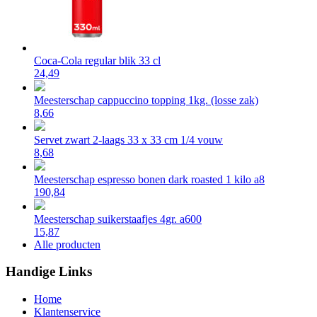
Coca-Cola regular blik 33 cl
24,49
Meesterschap cappuccino topping 1kg. (losse zak)
8,66
Servet zwart 2-laags 33 x 33 cm 1/4 vouw
8,68
Meesterschap espresso bonen dark roasted 1 kilo a8
190,84
Meesterschap suikerstaafjes 4gr. a600
15,87
Alle producten
Handige Links
Home
Klantenservice