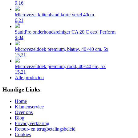
9,16
Microvezel klittenband korte vezel 40cm
6,21
SanitPro onderhoudsreiniger CA 20 C eco! Perform
9,04
Microvezeldoek premium, blauw, 40×40 cm, 5x
15,21
Microvezeldoek premium, rood, 40×40 cm, 5x
15,21
Alle producten
Handige Links
Home
Klantenservice
Over ons
Blog
Privacyverklaring
Retour- en terugbetalingsbeleid
Cookies