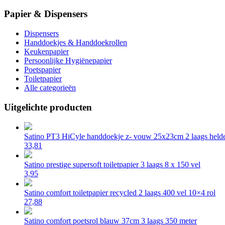
Papier & Dispensers
Dispensers
Handdoekjes & Handdoekrollen
Keukenpapier
Persoonlijke Hygiënepapier
Poetspapier
Toiletpapier
Alle categorieën
Uitgelichte producten
Satino PT3 HiCyle handdoekje z- vouw 25x23cm 2 laags helde
33,81
Satino prestige supersoft toiletpapier 3 laags 8 x 150 vel
3,95
Satino comfort toiletpapier recycled 2 laags 400 vel 10×4 rol
27,88
Satino comfort poetsrol blauw 37cm 3 laags 350 meter