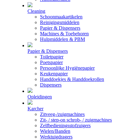
Cleaning
Schoonmaakartikelen
Reinigingsmiddelen
Papier & Dispensers
Machines & Toebehoren
Hulpmiddelen & PBM
Papier & Dispensers
Toiletpapier
Poetspapier
Persoonlijke Hygiënepapier
Keukenpapier
Handdoekjes & Handdoekrollen
Dispensers
Opleidingen
Karcher
Zitveeg-/zuigmachines
Zit- / step-on schrob- / zuigmachines
Zelfbedieningsstofzuigers
Wielen/Banden
Werktuigdragers