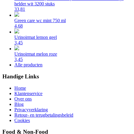
helder wit 3200 stuks
33,81
Green care wc mint 750 ml
4,68
Urinoirmat lemon geel
3,45
Urinoirmat melon roze
3,45
Alle producten
Handige Links
Home
Klantenservice
Over ons
Blog
Privacyverklaring
Retour- en terugbetalingsbeleid
Cookies
Food & Non-Food