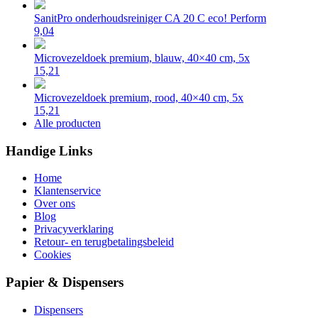
SanitPro onderhoudsreiniger CA 20 C eco! Perform
9,04
Microvezeldoek premium, blauw, 40×40 cm, 5x
15,21
Microvezeldoek premium, rood, 40×40 cm, 5x
15,21
Alle producten
Handige Links
Home
Klantenservice
Over ons
Blog
Privacyverklaring
Retour- en terugbetalingsbeleid
Cookies
Papier & Dispensers
Dispensers