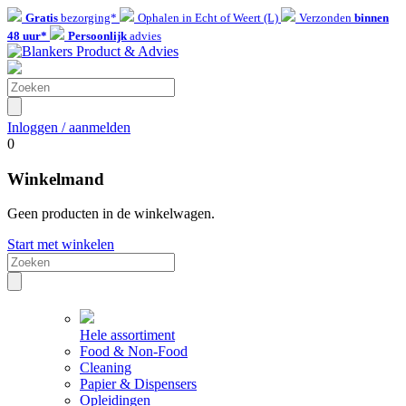
Gratis
bezorging*
Ophalen in Echt of Weert (L)
Verzonden
binnen
48 uur*
Persoonlijk
advies
Inloggen / aanmelden
0
Winkelmand
Geen producten in de winkelwagen.
Start met winkelen
Hele assortiment
Food & Non-Food
Cleaning
Papier & Dispensers
Opleidingen