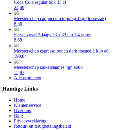
Coca-Cola regular blik 33 cl
24,49
Meesterschap cappuccino topping 1kg. (losse zak)
8,66
Servet zwart 2-laags 33 x 33 cm 1/4 vouw
8,68
Meesterschap espresso bonen dark roasted 1 kilo a8
190,84
Meesterschap suikerstaafjes 4gr. a600
15,87
Alle producten
Handige Links
Home
Klantenservice
Over ons
Blog
Privacyverklaring
Retour- en terugbetalingsbeleid