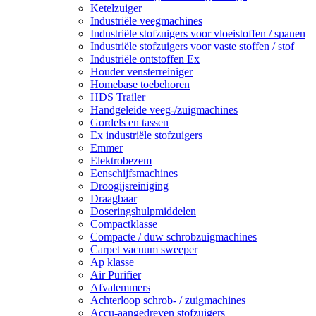
Ketelzuiger
Industriële veegmachines
Industriële stofzuigers voor vloeistoffen / spanen
Industriële stofzuigers voor vaste stoffen / stof
Industriële ontstoffen Ex
Houder vensterreiniger
Homebase toebehoren
HDS Trailer
Handgeleide veeg-/zuigmachines
Gordels en tassen
Ex industriële stofzuigers
Emmer
Elektrobezem
Eenschijfsmachines
Droogijsreiniging
Draagbaar
Doseringshulpmiddelen
Compactklasse
Compacte / duw schrobzuigmachines
Carpet vacuum sweeper
Ap klasse
Air Purifier
Afvalemmers
Achterloop schrob- / zuigmachines
Accu-aangedreven stofzuigers