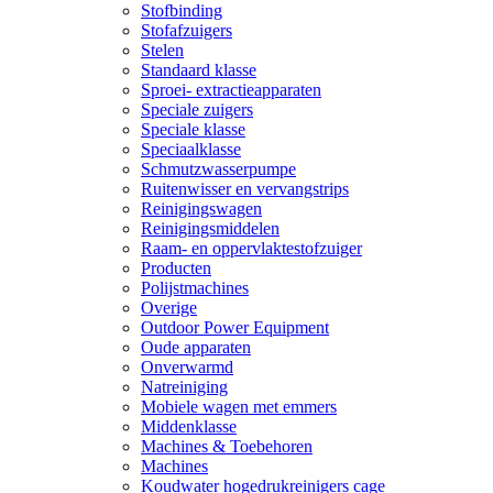
Stofbinding
Stofafzuigers
Stelen
Standaard klasse
Sproei- extractieapparaten
Speciale zuigers
Speciale klasse
Speciaalklasse
Schmutzwasserpumpe
Ruitenwisser en vervangstrips
Reinigingswagen
Reinigingsmiddelen
Raam- en oppervlaktestofzuiger
Producten
Polijstmachines
Overige
Outdoor Power Equipment
Oude apparaten
Onverwarmd
Natreiniging
Mobiele wagen met emmers
Middenklasse
Machines & Toebehoren
Machines
Koudwater hogedrukreinigers cage