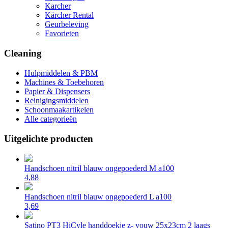
Karcher
Kärcher Rental
Geurbeleving
Favorieten
Cleaning
Hulpmiddelen & PBM
Machines & Toebehoren
Papier & Dispensers
Reinigingsmiddelen
Schoonmaakartikelen
Alle categorieën
Uitgelichte producten
Handschoen nitril blauw ongepoederd M a100
4,88
Handschoen nitril blauw ongepoederd L a100
3,69
Satino PT3 HiCyle handdoekje z- vouw 25x23cm 2 laags