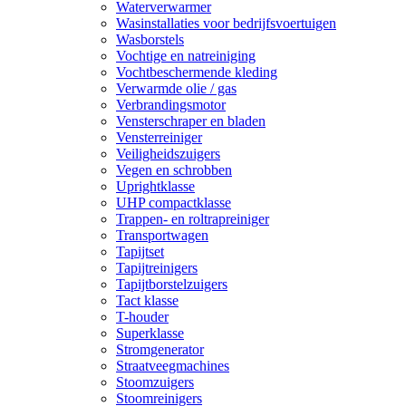
Waterverwarmer
Wasinstallaties voor bedrijfsvoertuigen
Wasborstels
Vochtige en natreiniging
Vochtbeschermende kleding
Verwarmde olie / gas
Verbrandingsmotor
Vensterschraper en bladen
Vensterreiniger
Veiligheidszuigers
Vegen en schrobben
Uprightklasse
UHP compactklasse
Trappen- en roltrapreiniger
Transportwagen
Tapijtset
Tapijtreinigers
Tapijtborstelzuigers
Tact klasse
T-houder
Superklasse
Stromgenerator
Straatveegmachines
Stoomzuigers
Stoomreinigers