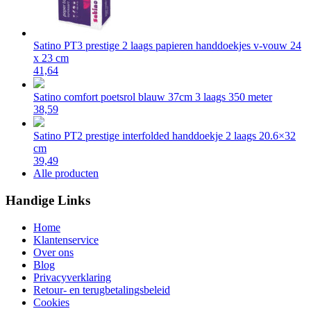
Satino PT3 prestige 2 laags papieren handdoekjes v-vouw 24
x 23 cm
41,64
Satino comfort poetsrol blauw 37cm 3 laags 350 meter
38,59
Satino PT2 prestige interfolded handdoekje 2 laags 20.6×32
cm
39,49
Alle producten
Handige Links
Home
Klantenservice
Over ons
Blog
Privacyverklaring
Retour- en terugbetalingsbeleid
Cookies