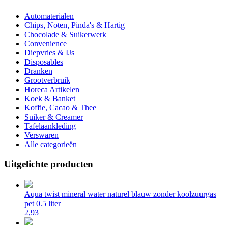
Automaterialen
Chips, Noten, Pinda's & Hartig
Chocolade & Suikerwerk
Convenience
Diepvries & IJs
Disposables
Dranken
Grootverbruik
Horeca Artikelen
Koek & Banket
Koffie, Cacao & Thee
Suiker & Creamer
Tafelaankleding
Verswaren
Alle categorieën
Uitgelichte producten
Aqua twist mineral water naturel blauw zonder koolzuurgas
pet 0.5 liter
2,93