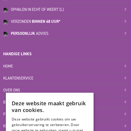
OPHALEN IN ECHT OF WEERT (L)
VERZONDEN
BINNEN 48 UUR*
PERSOONLIJK
ADVIES
HANDIGE LINKS
HOME
KLANTENSERVICE
OVER ONS
BLOG
Deze website maakt gebruik
van cookies.
PRIVACYVERKLARING
Deze website gebruikt cookies om uw
gebruikerservaring te verbeteren. Door
RETOUR- EN TERUGBETALINGSBELEID
onze website te gebruiken, stemt u in met