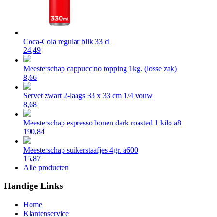
Coca-Cola regular blik 33 cl
24,49
Meesterschap cappuccino topping 1kg. (losse zak)
8,66
Servet zwart 2-laags 33 x 33 cm 1/4 vouw
8,68
Meesterschap espresso bonen dark roasted 1 kilo a8
190,84
Meesterschap suikerstaafjes 4gr. a600
15,87
Alle producten
Handige Links
Home
Klantenservice