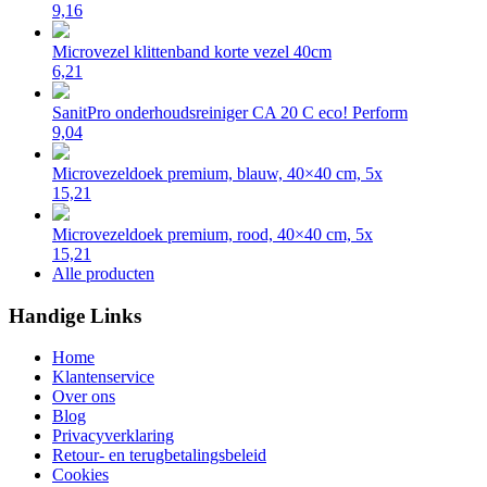
9,16
Microvezel klittenband korte vezel 40cm
6,21
SanitPro onderhoudsreiniger CA 20 C eco! Perform
9,04
Microvezeldoek premium, blauw, 40×40 cm, 5x
15,21
Microvezeldoek premium, rood, 40×40 cm, 5x
15,21
Alle producten
Handige Links
Home
Klantenservice
Over ons
Blog
Privacyverklaring
Retour- en terugbetalingsbeleid
Cookies