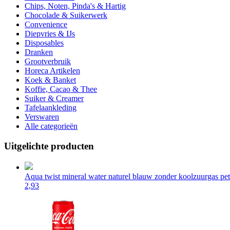
Chips, Noten, Pinda's & Hartig
Chocolade & Suikerwerk
Convenience
Diepvries & IJs
Disposables
Dranken
Grootverbruik
Horeca Artikelen
Koek & Banket
Koffie, Cacao & Thee
Suiker & Creamer
Tafelaankleding
Verswaren
Alle categorieën
Uitgelichte producten
Aqua twist mineral water naturel blauw zonder koolzuurgas pet 
2,93