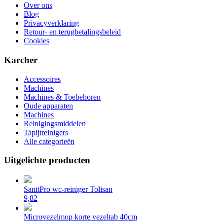
Over ons
Blog
Privacyverklaring
Retour- en terugbetalingsbeleid
Cookies
Karcher
Accessoires
Machines
Machines & Toebehoren
Oude apparaten
Machines
Reinigingsmiddelen
Tapijtreinigers
Alle categorieën
Uitgelichte producten
SanitPro wc-reiniger Tolisan
9,82
Microvezelmop korte vezeltab 40cm