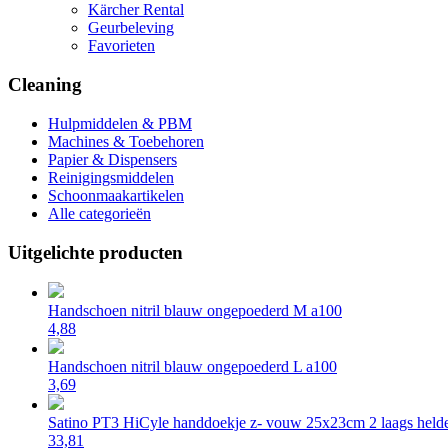
Kärcher Rental
Geurbeleving
Favorieten
Cleaning
Hulpmiddelen & PBM
Machines & Toebehoren
Papier & Dispensers
Reinigingsmiddelen
Schoonmaakartikelen
Alle categorieën
Uitgelichte producten
Handschoen nitril blauw ongepoederd M a100
4,88
Handschoen nitril blauw ongepoederd L a100
3,69
Satino PT3 HiCyle handdoekje z- vouw 25x23cm 2 laags helde
33,81