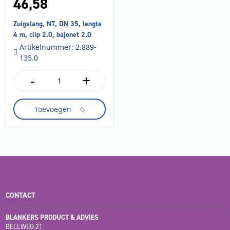
46,
58
Zuigslang, NT, DN 35, lengte
4 m, clip 2.0, bajonet 2.0
Artikelnummer: 2.889-
135.0
-
+
Zuigslang,
NT,
DN
Toevoegen
35,
lengte
4
m,
clip
2.0,
bajonet
2.0
aantal
CONTACT
BLANKERS PRODUCT & ADVIES
BELLWEG 21