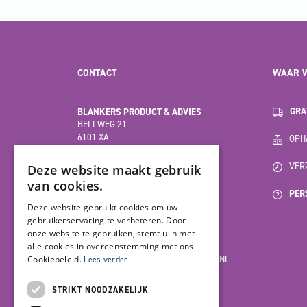
CONTACT
WAAR W
BLANKERS PRODUCT & ADVIES
GRA
BELLWEG 21
6101 XA
OPHA
ECHT
(HOOFDVESTIGING)
VER
Deze website maakt gebruik
van cookies.
PER
MOESDIJK 12F
Deze website gebruikt cookies om uw
6004 AX
gebruikerservaring te verbeteren. Door
WEERT
onze website te gebruiken, stemt u in met
alle cookies in overeenstemming met ons
Cookiebeleid.
INFO@BLANKERSPRODUCT-ADVIES.NL
Lees verder
085-7923978
STRIKT NOODZAKELIJK