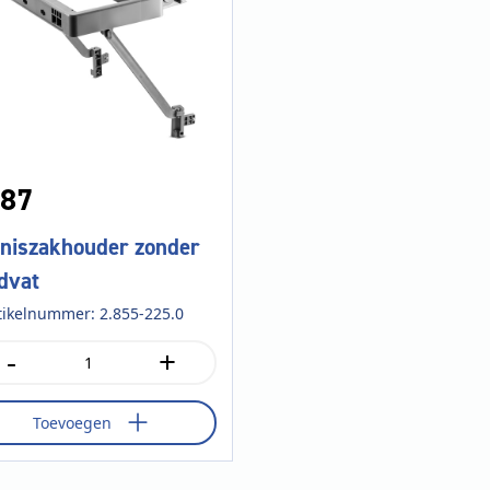
87
lniszakhouder zonder
dvat
tikelnummer: 2.855-225.0
-
+
lniszakhouder
der
dvat
Toevoegen
tal