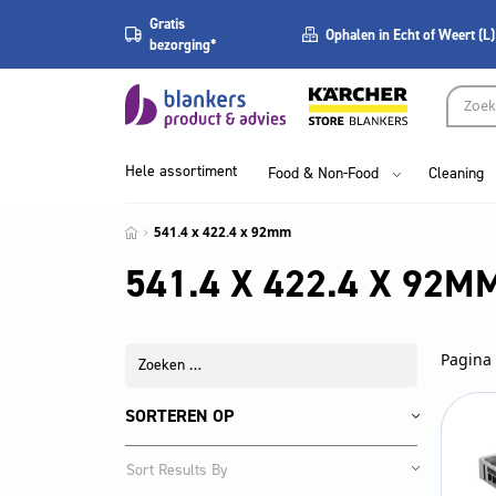
Gratis
Ophalen in Echt of Weert (L)
bezorging*
Hele assortiment
Food & Non-Food
Cleaning
541.4 x 422.4 x 92mm
541.4 X 422.4 X 92M
Pagina 
SORTEREN OP