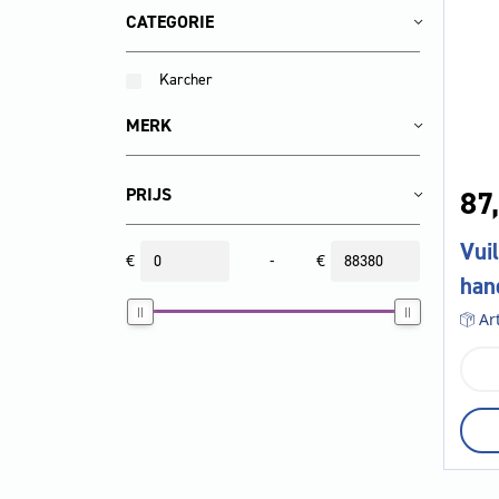
CATEGORIE
Karcher
MERK
87,
PRIJS
Vui
€
-
€
han
Ar
Vui
zon
han
aan