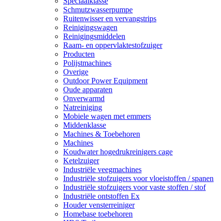
Speciaalklasse
Schmutzwasserpumpe
Ruitenwisser en vervangstrips
Reinigingswagen
Reinigingsmiddelen
Raam- en oppervlaktestofzuiger
Producten
Polijstmachines
Overige
Outdoor Power Equipment
Oude apparaten
Onverwarmd
Natreiniging
Mobiele wagen met emmers
Middenklasse
Machines & Toebehoren
Machines
Koudwater hogedrukreinigers cage
Ketelzuiger
Industriële veegmachines
Industriële stofzuigers voor vloeistoffen / spanen
Industriële stofzuigers voor vaste stoffen / stof
Industriële ontstoffen Ex
Houder vensterreiniger
Homebase toebehoren