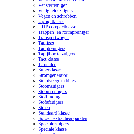
Vensterreiniger
Veiligheidszuigers
Vegen en schrobben
Uprightklasse
UHP compactklasse
Trappen- en roltrapreiniger
Transportwagen
Tapijtset
Tapijtreinigers
Tapijtborstelzuigers
Tact klasse
T-houder
Superklasse
Stromgenerator
Straatveegmachines
Stoomzuigers
Stoomreinigers
Stofbinding
Stofafzuigers
Stelen
Standaard klasse
Sproei- extractieapparaten
Speciale zuigers
Speciale klasse