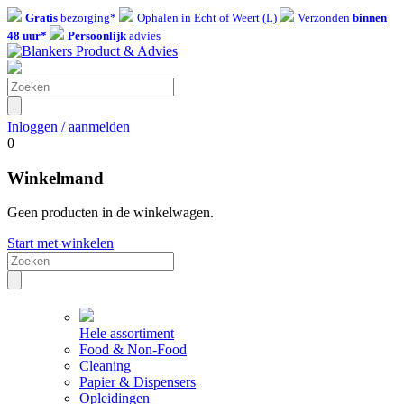
Gratis
bezorging*
Ophalen in Echt of Weert (L)
Verzonden
binnen
48 uur*
Persoonlijk
advies
Inloggen / aanmelden
0
Winkelmand
Geen producten in de winkelwagen.
Start met winkelen
Hele assortiment
Food & Non-Food
Cleaning
Papier & Dispensers
Opleidingen