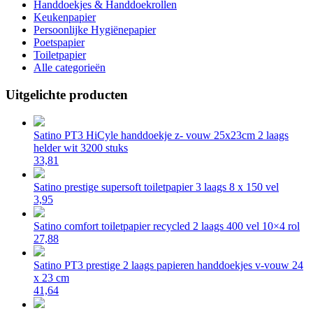
Handdoekjes & Handdoekrollen
Keukenpapier
Persoonlijke Hygiënepapier
Poetspapier
Toiletpapier
Alle categorieën
Uitgelichte producten
Satino PT3 HiCyle handdoekje z- vouw 25x23cm 2 laags
helder wit 3200 stuks
33,81
Satino prestige supersoft toiletpapier 3 laags 8 x 150 vel
3,95
Satino comfort toiletpapier recycled 2 laags 400 vel 10×4 rol
27,88
Satino PT3 prestige 2 laags papieren handdoekjes v-vouw 24
x 23 cm
41,64