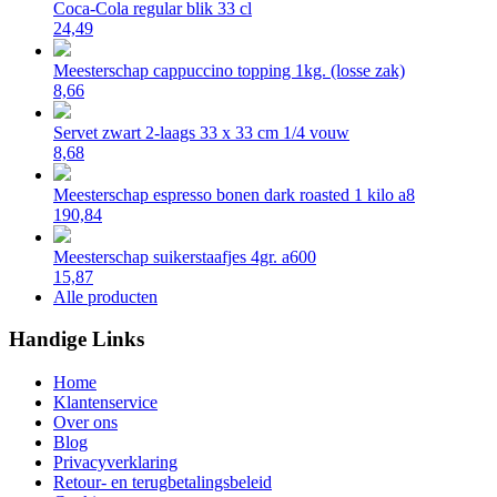
Coca-Cola regular blik 33 cl
24,49
Meesterschap cappuccino topping 1kg. (losse zak)
8,66
Servet zwart 2-laags 33 x 33 cm 1/4 vouw
8,68
Meesterschap espresso bonen dark roasted 1 kilo a8
190,84
Meesterschap suikerstaafjes 4gr. a600
15,87
Alle producten
Handige Links
Home
Klantenservice
Over ons
Blog
Privacyverklaring
Retour- en terugbetalingsbeleid