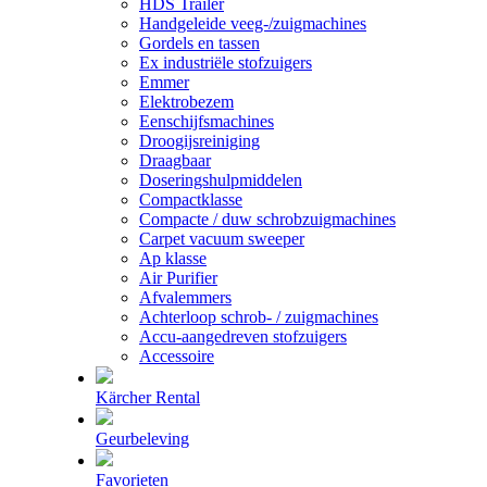
HDS Trailer
Handgeleide veeg-/zuigmachines
Gordels en tassen
Ex industriële stofzuigers
Emmer
Elektrobezem
Eenschijfsmachines
Droogijsreiniging
Draagbaar
Doseringshulpmiddelen
Compactklasse
Compacte / duw schrobzuigmachines
Carpet vacuum sweeper
Ap klasse
Air Purifier
Afvalemmers
Achterloop schrob- / zuigmachines
Accu-aangedreven stofzuigers
Accessoire
Kärcher Rental
Geurbeleving
Favorieten