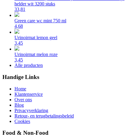
helder wit 3200 stuks
33,81
Green care wc mint 750 ml
4,68
Urinoirmat lemon geel
3,45
Urinoirmat melon roze
3,45
Alle producten
Handige Links
Home
Klantenservice
Over ons
Blog
Privacyverklaring
Retour- en terugbetalingsbeleid
Cookies
Food & Non-Food