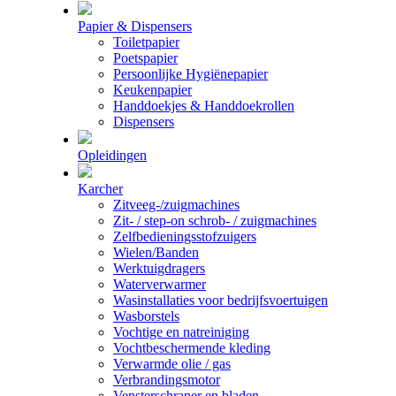
Papier & Dispensers
Toiletpapier
Poetspapier
Persoonlijke Hygiënepapier
Keukenpapier
Handdoekjes & Handdoekrollen
Dispensers
Opleidingen
Karcher
Zitveeg-/zuigmachines
Zit- / step-on schrob- / zuigmachines
Zelfbedieningsstofzuigers
Wielen/Banden
Werktuigdragers
Waterverwarmer
Wasinstallaties voor bedrijfsvoertuigen
Wasborstels
Vochtige en natreiniging
Vochtbeschermende kleding
Verwarmde olie / gas
Verbrandingsmotor
Vensterschraper en bladen