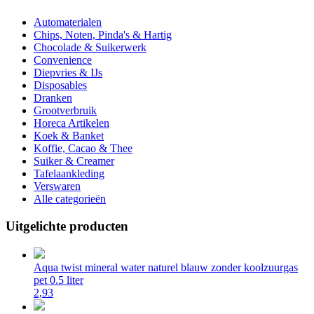
Automaterialen
Chips, Noten, Pinda's & Hartig
Chocolade & Suikerwerk
Convenience
Diepvries & IJs
Disposables
Dranken
Grootverbruik
Horeca Artikelen
Koek & Banket
Koffie, Cacao & Thee
Suiker & Creamer
Tafelaankleding
Verswaren
Alle categorieën
Uitgelichte producten
Aqua twist mineral water naturel blauw zonder koolzuurgas
pet 0.5 liter
2,93