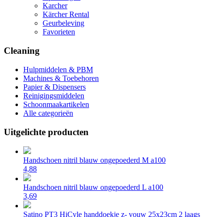
Karcher
Kärcher Rental
Geurbeleving
Favorieten
Cleaning
Hulpmiddelen & PBM
Machines & Toebehoren
Papier & Dispensers
Reinigingsmiddelen
Schoonmaakartikelen
Alle categorieën
Uitgelichte producten
Handschoen nitril blauw ongepoederd M a100
4,88
Handschoen nitril blauw ongepoederd L a100
3,69
Satino PT3 HiCyle handdoekje z- vouw 25x23cm 2 laags