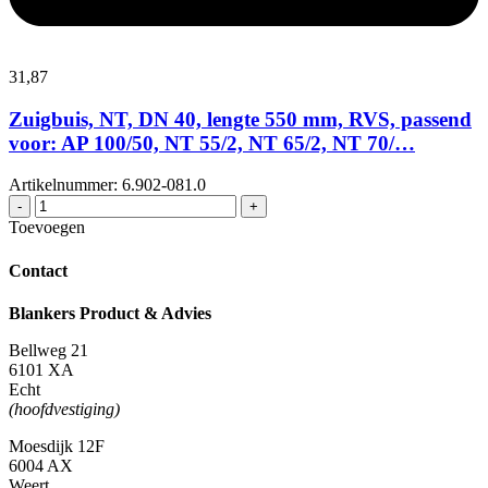
31,
87
Zuigbuis, NT, DN 40, lengte 550 mm, RVS, passend
voor: AP 100/50, NT 55/2, NT 65/2, NT 70/…
Artikelnummer: 6.902-081.0
Zuigbuis,
-
+
NT,
Toevoegen
DN
40,
Contact
lengte
550
Blankers Product & Advies
mm,
RVS,
Bellweg 21
passend
6101 XA
voor:
Echt
AP
(hoofdvestiging)
100/50,
NT
Moesdijk 12F
55/2,
6004 AX
NT
Weert