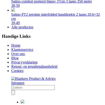
Satino comfort poetsrol blauw 37cm 3 laags 350 meter
38,59
Satino PT2 prestige interfolded handdoekje 2 laags 20.6×32
cm
39,49
Alle producten
Handige Links
Home
Klantenservice
Over ons
Blog
Privacyverklaring
Retour- en terugbetalingsbeleid
Cookies
Inloggen