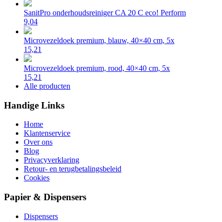
SanitPro onderhoudsreiniger CA 20 C eco! Perform
9,04
Microvezeldoek premium, blauw, 40×40 cm, 5x
15,21
Microvezeldoek premium, rood, 40×40 cm, 5x
15,21
Alle producten
Handige Links
Home
Klantenservice
Over ons
Blog
Privacyverklaring
Retour- en terugbetalingsbeleid
Cookies
Papier & Dispensers
Dispensers