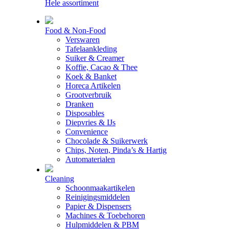
Hele assortiment
Food & Non-Food
Verswaren
Tafelaankleding
Suiker & Creamer
Koffie, Cacao & Thee
Koek & Banket
Horeca Artikelen
Grootverbruik
Dranken
Disposables
Diepvries & IJs
Convenience
Chocolade & Suikerwerk
Chips, Noten, Pinda’s & Hartig
Automaterialen
Cleaning
Schoonmaakartikelen
Reinigingsmiddelen
Papier & Dispensers
Machines & Toebehoren
Hulpmiddelen & PBM