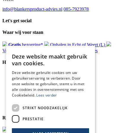
65/2,
NT
info@blankersproduct-advies.nl
085-7923978
70/...
aantal
Let's get social
Waar wij voor staan
Gratis
bezorging*
Ophalen in Echt of Weert (L)
Verzonden
binnen 48 uur*
Persoonlijk
advies
Deze website maakt gebruik
van cookies.
Handige Links
Deze website gebruikt cookies om uw
Home
gebruikerservaring te verbeteren. Door
Klantenservice
onze website te gebruiken, stemt u in met
Over ons
alle cookies in overeenstemming met ons
Blog
Cookiebeleid.
Lees verder
Privacyverklaring
Retour- en terugbetalingsbeleid
Cookies
STRIKT NOODZAKELIJK
Reviewmerk
PRESTATIE