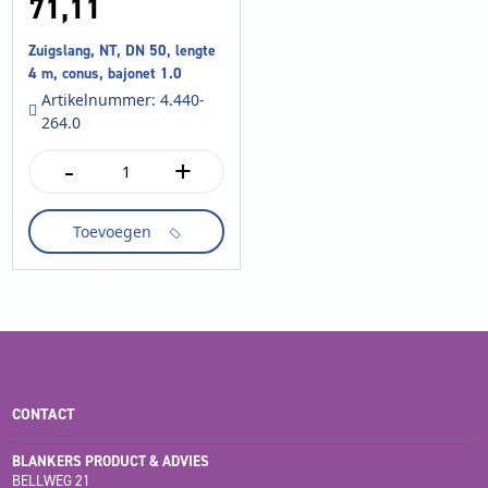
71,
11
Zuigslang, NT, DN 50, lengte
4 m, conus, bajonet 1.0
Artikelnummer: 4.440-
264.0
-
+
Zuigslang,
NT,
DN
Toevoegen
50,
lengte
4
m,
conus,
bajonet
1.0
aantal
CONTACT
BLANKERS PRODUCT & ADVIES
BELLWEG 21