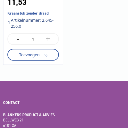
11,
53
Kraanstuk zonder draad
Artikelnummer: 2.645-
256.0
-
+
Kraanstuk
zonder
draad
Toevoegen
aantal
CONTACT
BLANKERS PRODUCT & ADVIES
BELLWEG 21
6101 XA