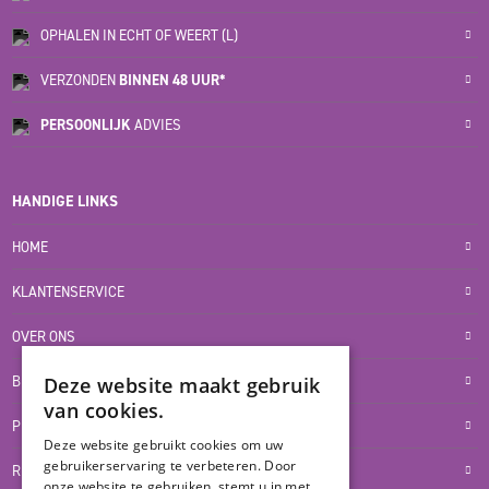
OPHALEN IN ECHT OF WEERT (L)
VERZONDEN
BINNEN 48 UUR*
PERSOONLIJK
ADVIES
HANDIGE LINKS
HOME
KLANTENSERVICE
OVER ONS
BLOG
Deze website maakt gebruik
van cookies.
PRIVACYVERKLARING
Deze website gebruikt cookies om uw
gebruikerservaring te verbeteren. Door
RETOUR- EN TERUGBETALINGSBELEID
onze website te gebruiken, stemt u in met