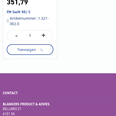
351,
79
FM Swift 50/ C
Artikelnummer: 1.321-
002.0
-
+
FM
Swift
50/
Toevoegen
C
aantal
CONTACT
BLANKERS PRODUCT & ADVIES
BELLWEG 21
6101 XA