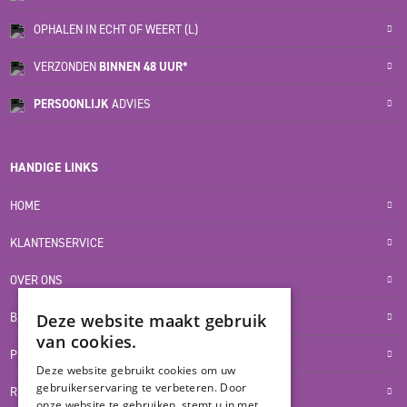
OPHALEN IN ECHT OF WEERT (L)
VERZONDEN
BINNEN 48 UUR*
PERSOONLIJK
ADVIES
HANDIGE LINKS
HOME
KLANTENSERVICE
OVER ONS
BLOG
Deze website maakt gebruik
van cookies.
PRIVACYVERKLARING
Deze website gebruikt cookies om uw
gebruikerservaring te verbeteren. Door
RETOUR- EN TERUGBETALINGSBELEID
onze website te gebruiken, stemt u in met