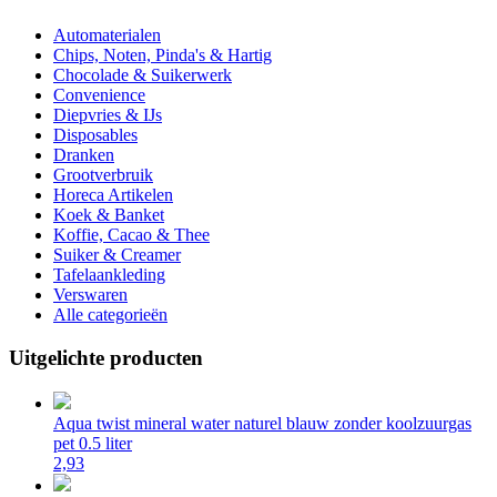
Automaterialen
Chips, Noten, Pinda's & Hartig
Chocolade & Suikerwerk
Convenience
Diepvries & IJs
Disposables
Dranken
Grootverbruik
Horeca Artikelen
Koek & Banket
Koffie, Cacao & Thee
Suiker & Creamer
Tafelaankleding
Verswaren
Alle categorieën
Uitgelichte producten
Aqua twist mineral water naturel blauw zonder koolzuurgas
pet 0.5 liter
2,93