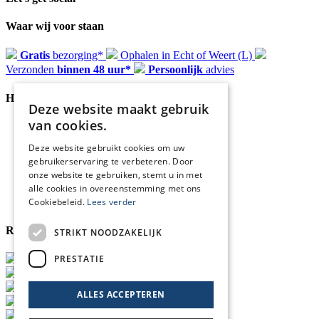
Waar wij voor staan
Gratis
bezorging*
Ophalen in Echt of Weert (L)
Verzonden
binnen 48 uur*
Persoonlijk
advies
Handige Links
Deze website maakt gebruik
van cookies.
Home
Klantenservice
Deze website gebruikt cookies om uw
Over ons
gebruikerservaring te verbeteren. Door
Blog
onze website te gebruiken, stemt u in met
Privacyverklaring
alle cookies in overeenstemming met ons
Retour- en terugbetalingsbeleid
Cookiebeleid.
Lees verder
Cookies
Reviewmerk
STRIKT NOODZAKELIJK
PRESTATIE
ALLES ACCEPTEREN