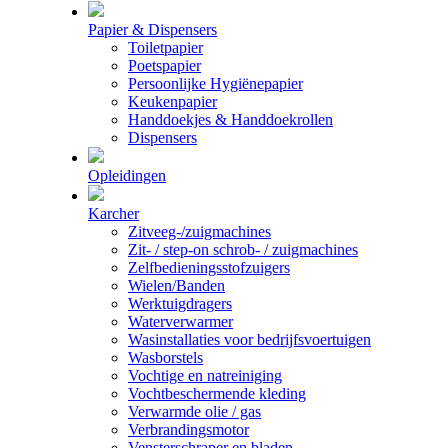
Papier & Dispensers
Toiletpapier
Poetspapier
Persoonlijke Hygiënepapier
Keukenpapier
Handdoekjes & Handdoekrollen
Dispensers
Opleidingen
Karcher
Zitveeg-/zuigmachines
Zit- / step-on schrob- / zuigmachines
Zelfbedieningsstofzuigers
Wielen/Banden
Werktuigdragers
Waterverwarmer
Wasinstallaties voor bedrijfsvoertuigen
Wasborstels
Vochtige en natreiniging
Vochtbeschermende kleding
Verwarmde olie / gas
Verbrandingsmotor
Vensterschraper en bladen