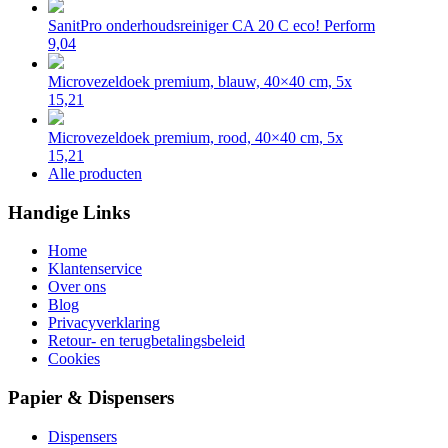
SanitPro onderhoudsreiniger CA 20 C eco! Perform
9,04
Microvezeldoek premium, blauw, 40×40 cm, 5x
15,21
Microvezeldoek premium, rood, 40×40 cm, 5x
15,21
Alle producten
Handige Links
Home
Klantenservice
Over ons
Blog
Privacyverklaring
Retour- en terugbetalingsbeleid
Cookies
Papier & Dispensers
Dispensers