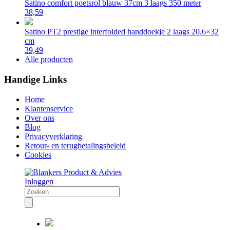
Satino comfort poetsrol blauw 37cm 3 laags 350 meter
38,59
Satino PT2 prestige interfolded handdoekje 2 laags 20.6×32
cm
39,49
Alle producten
Handige Links
Home
Klantenservice
Over ons
Blog
Privacyverklaring
Retour- en terugbetalingsbeleid
Cookies
Inloggen