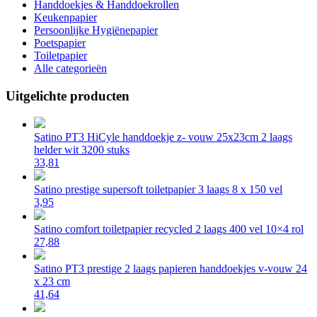
Handdoekjes & Handdoekrollen
Keukenpapier
Persoonlijke Hygiënepapier
Poetspapier
Toiletpapier
Alle categorieën
Uitgelichte producten
Satino PT3 HiCyle handdoekje z- vouw 25x23cm 2 laags
helder wit 3200 stuks
33,81
Satino prestige supersoft toiletpapier 3 laags 8 x 150 vel
3,95
Satino comfort toiletpapier recycled 2 laags 400 vel 10×4 rol
27,88
Satino PT3 prestige 2 laags papieren handdoekjes v-vouw 24
x 23 cm
41,64