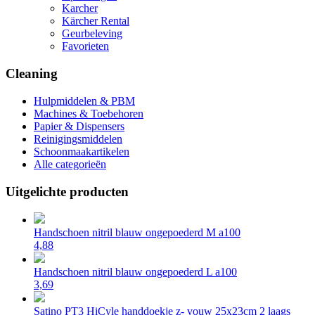
Karcher
Kärcher Rental
Geurbeleving
Favorieten
Cleaning
Hulpmiddelen & PBM
Machines & Toebehoren
Papier & Dispensers
Reinigingsmiddelen
Schoonmaakartikelen
Alle categorieën
Uitgelichte producten
Handschoen nitril blauw ongepoederd M a100
4,88
Handschoen nitril blauw ongepoederd L a100
3,69
Satino PT3 HiCyle handdoekje z- vouw 25x23cm 2 laags