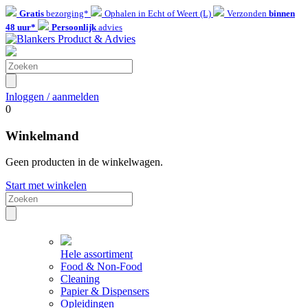
Gratis
bezorging*
Ophalen in Echt of Weert (L)
Verzonden
binnen
48 uur*
Persoonlijk
advies
Inloggen / aanmelden
0
Winkelmand
Geen producten in de winkelwagen.
Start met winkelen
Hele assortiment
Food & Non-Food
Cleaning
Papier & Dispensers
Opleidingen