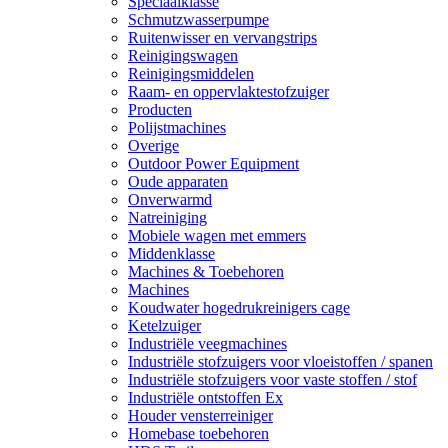
Speciaalklasse
Schmutzwasserpumpe
Ruitenwisser en vervangstrips
Reinigingswagen
Reinigingsmiddelen
Raam- en oppervlaktestofzuiger
Producten
Polijstmachines
Overige
Outdoor Power Equipment
Oude apparaten
Onverwarmd
Natreiniging
Mobiele wagen met emmers
Middenklasse
Machines & Toebehoren
Machines
Koudwater hogedrukreinigers cage
Ketelzuiger
Industriële veegmachines
Industriële stofzuigers voor vloeistoffen / spanen
Industriële stofzuigers voor vaste stoffen / stof
Industriële ontstoffen Ex
Houder vensterreiniger
Homebase toebehoren