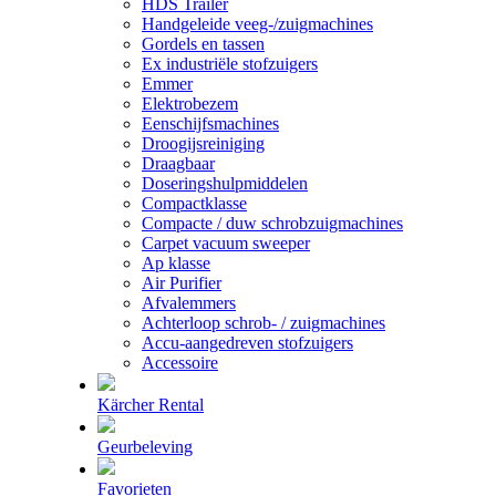
HDS Trailer
Handgeleide veeg-/zuigmachines
Gordels en tassen
Ex industriële stofzuigers
Emmer
Elektrobezem
Eenschijfsmachines
Droogijsreiniging
Draagbaar
Doseringshulpmiddelen
Compactklasse
Compacte / duw schrobzuigmachines
Carpet vacuum sweeper
Ap klasse
Air Purifier
Afvalemmers
Achterloop schrob- / zuigmachines
Accu-aangedreven stofzuigers
Accessoire
Kärcher Rental
Geurbeleving
Favorieten