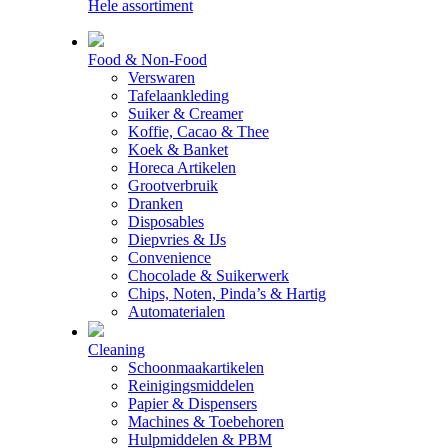
Hele assortiment
Food & Non-Food
Verswaren
Tafelaankleding
Suiker & Creamer
Koffie, Cacao & Thee
Koek & Banket
Horeca Artikelen
Grootverbruik
Dranken
Disposables
Diepvries & IJs
Convenience
Chocolade & Suikerwerk
Chips, Noten, Pinda’s & Hartig
Automaterialen
Cleaning
Schoonmaakartikelen
Reinigingsmiddelen
Papier & Dispensers
Machines & Toebehoren
Hulpmiddelen & PBM