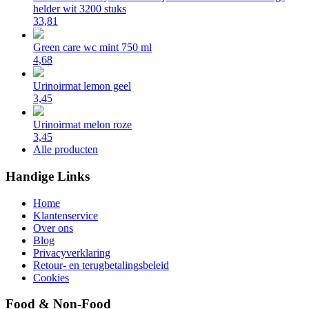
helder wit 3200 stuks
33,81
Green care wc mint 750 ml
4,68
Urinoirmat lemon geel
3,45
Urinoirmat melon roze
3,45
Alle producten
Handige Links
Home
Klantenservice
Over ons
Blog
Privacyverklaring
Retour- en terugbetalingsbeleid
Cookies
Food & Non-Food