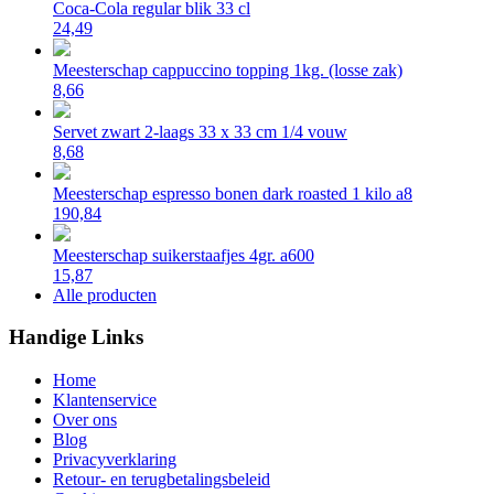
Coca-Cola regular blik 33 cl
24,49
Meesterschap cappuccino topping 1kg. (losse zak)
8,66
Servet zwart 2-laags 33 x 33 cm 1/4 vouw
8,68
Meesterschap espresso bonen dark roasted 1 kilo a8
190,84
Meesterschap suikerstaafjes 4gr. a600
15,87
Alle producten
Handige Links
Home
Klantenservice
Over ons
Blog
Privacyverklaring
Retour- en terugbetalingsbeleid