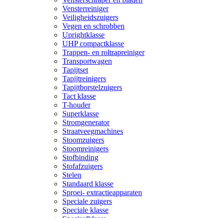
Vensterreiniger
Veiligheidszuigers
Vegen en schrobben
Uprightklasse
UHP compactklasse
Trappen- en roltrapreiniger
Transportwagen
Tapijtset
Tapijtreinigers
Tapijtborstelzuigers
Tact klasse
T-houder
Superklasse
Stromgenerator
Straatveegmachines
Stoomzuigers
Stoomreinigers
Stofbinding
Stofafzuigers
Stelen
Standaard klasse
Sproei- extractieapparaten
Speciale zuigers
Speciale klasse