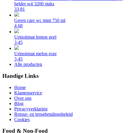
helder wit 3200 stuks
33,81
Green care wc mint 750 ml
4,68
Urinoirmat lemon geel
3,45
Urinoirmat melon roze
3,45
Alle producten
Handige Links
Home
Klantenservice
Over ons
Blog
Privacyverklaring
Retour- en terugbetalingsbeleid
Cookies
Food & Non-Food