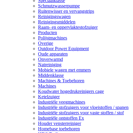
Speciaalklasse
Schmutzwasserpumpe
Ruitenwisser en vervangstrips
Reinigingswagen
Reinigingsmiddelen
Raam- en oppervlaktestofzuiger
Producten
Polijstmachines
Overige
Outdoor Power Equipment
Oude apparaten
Onverwarmd
Natreiniging
Mobiele wagen met emmers
Middenklasse
Machines & Toebehoren
Machines
Koudwater hogedrukreinigers cage
Ketelzuiger
Industriële veegmachines
Industriële stofzuigers voor vloeistoffen / spanen
Industriële stofzuigers voor vaste stoffen / stof
Industriële ontstoffen Ex
Houder vensterreiniger
Homebase toebehoren