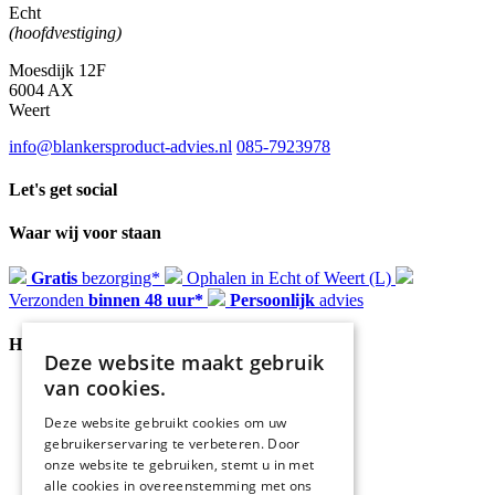
Echt
(hoofdvestiging)
Moesdijk 12F
6004 AX
Weert
info@blankersproduct-advies.nl
085-7923978
Let's get social
Waar wij voor staan
Gratis
bezorging*
Ophalen in Echt of Weert (L)
Verzonden
binnen 48 uur*
Persoonlijk
advies
Handige Links
Deze website maakt gebruik
van cookies.
Home
Klantenservice
Deze website gebruikt cookies om uw
Over ons
gebruikerservaring te verbeteren. Door
Blog
onze website te gebruiken, stemt u in met
Privacyverklaring
alle cookies in overeenstemming met ons
Retour- en terugbetalingsbeleid