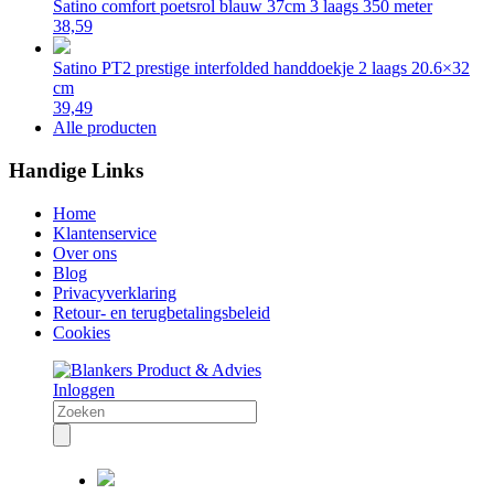
Satino comfort poetsrol blauw 37cm 3 laags 350 meter
38,59
Satino PT2 prestige interfolded handdoekje 2 laags 20.6×32
cm
39,49
Alle producten
Handige Links
Home
Klantenservice
Over ons
Blog
Privacyverklaring
Retour- en terugbetalingsbeleid
Cookies
Inloggen