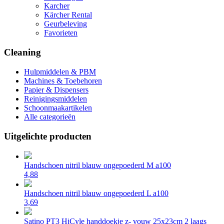
Karcher
Kärcher Rental
Geurbeleving
Favorieten
Cleaning
Hulpmiddelen & PBM
Machines & Toebehoren
Papier & Dispensers
Reinigingsmiddelen
Schoonmaakartikelen
Alle categorieën
Uitgelichte producten
Handschoen nitril blauw ongepoederd M a100
4,88
Handschoen nitril blauw ongepoederd L a100
3,69
Satino PT3 HiCyle handdoekje z- vouw 25x23cm 2 laags