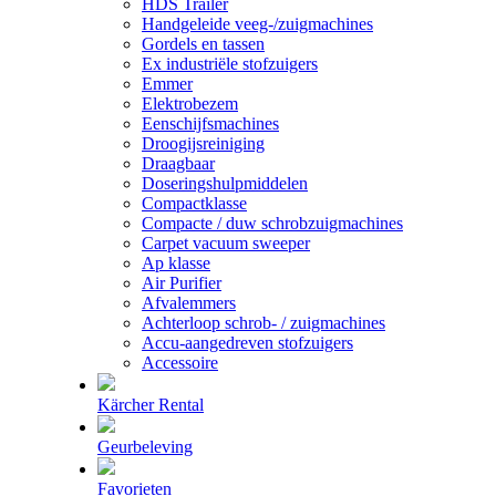
HDS Trailer
Handgeleide veeg-/zuigmachines
Gordels en tassen
Ex industriële stofzuigers
Emmer
Elektrobezem
Eenschijfsmachines
Droogijsreiniging
Draagbaar
Doseringshulpmiddelen
Compactklasse
Compacte / duw schrobzuigmachines
Carpet vacuum sweeper
Ap klasse
Air Purifier
Afvalemmers
Achterloop schrob- / zuigmachines
Accu-aangedreven stofzuigers
Accessoire
Kärcher Rental
Geurbeleving
Favorieten