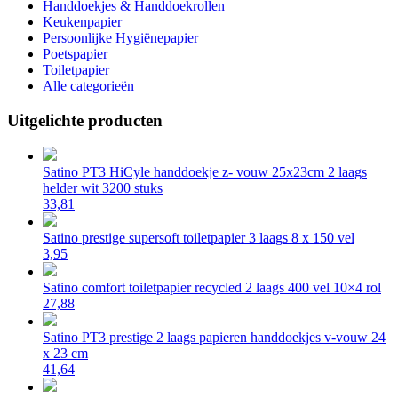
Handdoekjes & Handdoekrollen
Keukenpapier
Persoonlijke Hygiënepapier
Poetspapier
Toiletpapier
Alle categorieën
Uitgelichte producten
Satino PT3 HiCyle handdoekje z- vouw 25x23cm 2 laags
helder wit 3200 stuks
33,81
Satino prestige supersoft toiletpapier 3 laags 8 x 150 vel
3,95
Satino comfort toiletpapier recycled 2 laags 400 vel 10×4 rol
27,88
Satino PT3 prestige 2 laags papieren handdoekjes v-vouw 24
x 23 cm
41,64