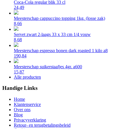
Coca-Cola regular blik 33 cl
24,49
Meesterschap cappuccino topping 1kg. (losse zak)
8,66
Servet zwart 2-laags 33 x 33 cm 1/4 vouw
8,68
Meesterschap espresso bonen dark roasted 1 kilo a8
190,84
Meesterschap suikerstaafjes 4gr. a600
15,87
Alle producten
Handige Links
Home
Klantenservice
Over ons
Blog
Privacyverklaring
Retour- en terugbetalingsbeleid