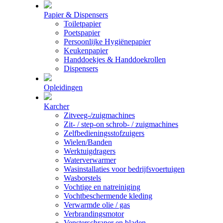
Papier & Dispensers
Toiletpapier
Poetspapier
Persoonlijke Hygiënepapier
Keukenpapier
Handdoekjes & Handdoekrollen
Dispensers
Opleidingen
Karcher
Zitveeg-/zuigmachines
Zit- / step-on schrob- / zuigmachines
Zelfbedieningsstofzuigers
Wielen/Banden
Werktuigdragers
Waterverwarmer
Wasinstallaties voor bedrijfsvoertuigen
Wasborstels
Vochtige en natreiniging
Vochtbeschermende kleding
Verwarmde olie / gas
Verbrandingsmotor
Vensterschraper en bladen