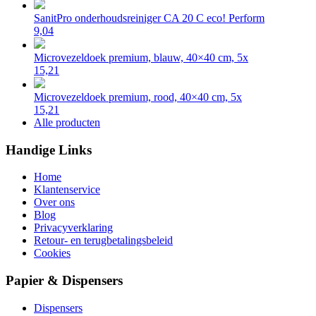
SanitPro onderhoudsreiniger CA 20 C eco! Perform
9,04
Microvezeldoek premium, blauw, 40×40 cm, 5x
15,21
Microvezeldoek premium, rood, 40×40 cm, 5x
15,21
Alle producten
Handige Links
Home
Klantenservice
Over ons
Blog
Privacyverklaring
Retour- en terugbetalingsbeleid
Cookies
Papier & Dispensers
Dispensers