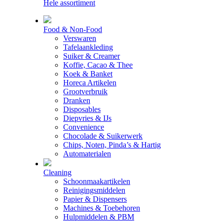
Hele assortiment
Food & Non-Food
Verswaren
Tafelaankleding
Suiker & Creamer
Koffie, Cacao & Thee
Koek & Banket
Horeca Artikelen
Grootverbruik
Dranken
Disposables
Diepvries & IJs
Convenience
Chocolade & Suikerwerk
Chips, Noten, Pinda’s & Hartig
Automaterialen
Cleaning
Schoonmaakartikelen
Reinigingsmiddelen
Papier & Dispensers
Machines & Toebehoren
Hulpmiddelen & PBM