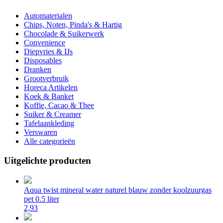
Automaterialen
Chips, Noten, Pinda's & Hartig
Chocolade & Suikerwerk
Convenience
Diepvries & IJs
Disposables
Dranken
Grootverbruik
Horeca Artikelen
Koek & Banket
Koffie, Cacao & Thee
Suiker & Creamer
Tafelaankleding
Verswaren
Alle categorieën
Uitgelichte producten
Aqua twist mineral water naturel blauw zonder koolzuurgas
pet 0.5 liter
2,93