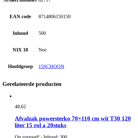
EAN code
8714806150150
Inhoud
500
NIX 18
Nee
Hoofdgroep
15SCHOON
Gerelateerde producten
48,
62
Afvalzak powersterko 70×110 cm wit T30 120
liter 15 rol a 20stuks
Op vooraad! - Inhoud: 300