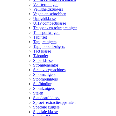
Vensterreiniger
Veiligheidszuigers
Vegen en schrobben
Uprightklasse
UHP compactklasse
Trappen- en roltrapreiniger
Transportwagen
Tapijtset
Tapijtreinigers
Tapijtborstelzuigers
Tact klasse
T-houder
Superklasse
Stromgenerator
Straatveegmachines
Stoomzuigers
Stoomreinigers
Stofbinding
Stofafzuigers
Stelen
Standaard klasse
Sproei- extractieapparaten
Speciale zuigers
Speciale klasse