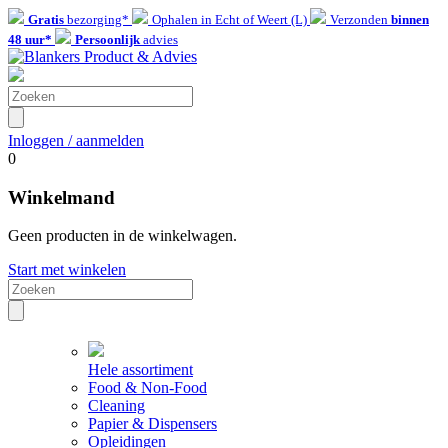
Gratis
bezorging*
Ophalen in Echt of Weert (L)
Verzonden
binnen
48 uur*
Persoonlijk
advies
Inloggen / aanmelden
0
Winkelmand
Geen producten in de winkelwagen.
Start met winkelen
Hele assortiment
Food & Non-Food
Cleaning
Papier & Dispensers
Opleidingen