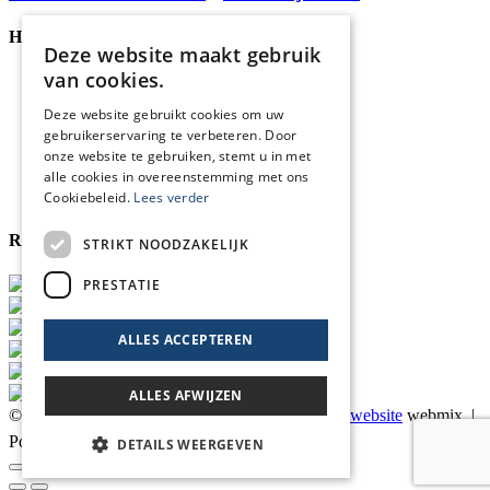
Handige Links
Deze website maakt gebruik
van cookies.
Home
Klantenservice
Deze website gebruikt cookies om uw
Over ons
gebruikerservaring te verbeteren. Door
Blog
onze website te gebruiken, stemt u in met
Privacyverklaring
alle cookies in overeenstemming met ons
Retour- en terugbetalingsbeleid
Cookies
Cookiebeleid.
Lees verder
Reviewmerk
STRIKT NOODZAKELIJK
PRESTATIE
ALLES ACCEPTEREN
ALLES AFWIJZEN
© 2026 Blankers Product & Advies |
Maatwerk website
webmix |
Powered by
Marker Media
DETAILS WEERGEVEN