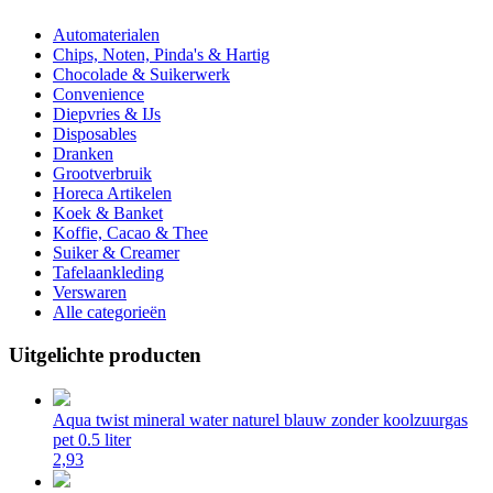
Automaterialen
Chips, Noten, Pinda's & Hartig
Chocolade & Suikerwerk
Convenience
Diepvries & IJs
Disposables
Dranken
Grootverbruik
Horeca Artikelen
Koek & Banket
Koffie, Cacao & Thee
Suiker & Creamer
Tafelaankleding
Verswaren
Alle categorieën
Uitgelichte producten
Aqua twist mineral water naturel blauw zonder koolzuurgas
pet 0.5 liter
2,93