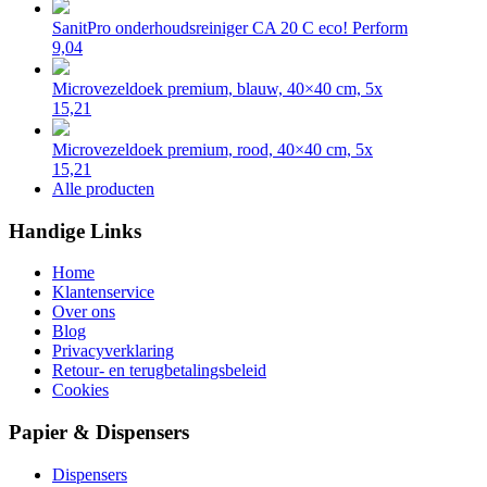
SanitPro onderhoudsreiniger CA 20 C eco! Perform
9,04
Microvezeldoek premium, blauw, 40×40 cm, 5x
15,21
Microvezeldoek premium, rood, 40×40 cm, 5x
15,21
Alle producten
Handige Links
Home
Klantenservice
Over ons
Blog
Privacyverklaring
Retour- en terugbetalingsbeleid
Cookies
Papier & Dispensers
Dispensers