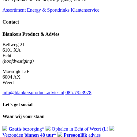
aantal
Assortiment
Energy & Sportdrinks
Klantenservice
Contact
Blankers Product & Advies
Bellweg 21
6101 XA
Echt
(hoofdvestiging)
Moesdijk 12F
6004 AX
Weert
info@blankersproduct-advies.nl
085-7923978
Let's get social
Waar wij voor staan
Gratis
bezorging*
Ophalen in Echt of Weert (L)
Verzonden
binnen 48 uur*
Persoonlijk
advies