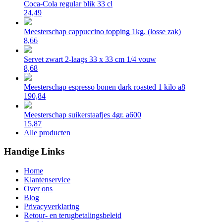
Coca-Cola regular blik 33 cl
24,49
Meesterschap cappuccino topping 1kg. (losse zak)
8,66
Servet zwart 2-laags 33 x 33 cm 1/4 vouw
8,68
Meesterschap espresso bonen dark roasted 1 kilo a8
190,84
Meesterschap suikerstaafjes 4gr. a600
15,87
Alle producten
Handige Links
Home
Klantenservice
Over ons
Blog
Privacyverklaring
Retour- en terugbetalingsbeleid