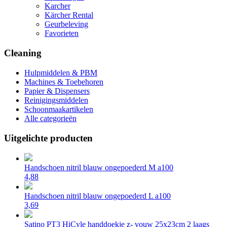
Karcher
Kärcher Rental
Geurbeleving
Favorieten
Cleaning
Hulpmiddelen & PBM
Machines & Toebehoren
Papier & Dispensers
Reinigingsmiddelen
Schoonmaakartikelen
Alle categorieën
Uitgelichte producten
Handschoen nitril blauw ongepoederd M a100
4,88
Handschoen nitril blauw ongepoederd L a100
3,69
Satino PT3 HiCyle handdoekje z- vouw 25x23cm 2 laags