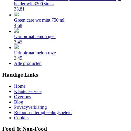
helder wit 3200 stuks
33,81
Green care wc mint 750 ml
4,68
Urinoirmat lemon geel
3,45
Urinoirmat melon roze
3,45
Alle producten
Handige Links
Home
Klantenservice
Over ons
Blog
Privacyverklaring
Retour- en terugbetalingsbeleid
Cookies
Food & Non-Food