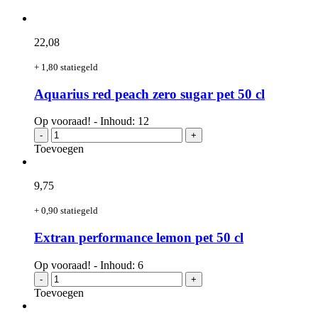
22,
08
+ 1,80 statiegeld
Aquarius red peach zero sugar pet 50 cl
Op vooraad! - Inhoud: 12
Aquarius
-
+
red
Toevoegen
peach
zero
sugar
9,
75
pet
50
+ 0,90 statiegeld
cl
aantal
Extran performance lemon pet 50 cl
Op vooraad! - Inhoud: 6
Extran
-
+
performance
Toevoegen
lemon
pet