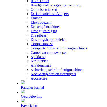
HDS Trailer
Handgeleide veeg-/zuigmachines
Gordels en tassen
Ex industriële stofzuigers
Emmer
Elektrobezem
Eenschijfsmachines
Droogijsreiniging
Draagbaar
Doseringshulpmiddelen
Compactklasse
Compacte / duw schrobzuigmachines
Carpet vacuum sweeper
Ap klasse
Air Purifier
Afvalemmers
Achterloop schrob- / zuigmachines
Accu-aangedreven stofzuigers
Accessoire
Kärcher Rental
Geurbeleving
Favorieten