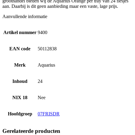
groothandel bieden wij de Aquarius Orange per tray van 24 flesjes
aan. Daarbij is dit geen aanbieding maar een vaste, lage prijs.
Aanvullende informatie
Artikel nummer
9400
EAN code
50112838
Merk
Aquarius
Inhoud
24
NIX 18
Nee
Hoofdgroep
07FRISDR
Gerelateerde producten