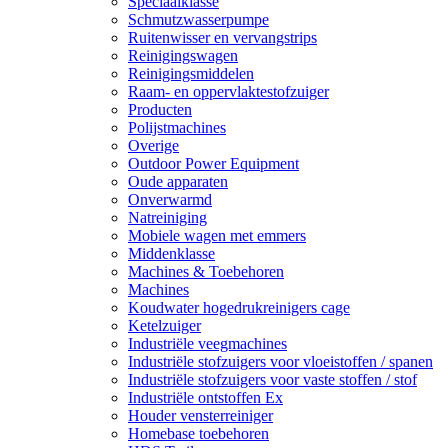
Speciaalklasse
Schmutzwasserpumpe
Ruitenwisser en vervangstrips
Reinigingswagen
Reinigingsmiddelen
Raam- en oppervlaktestofzuiger
Producten
Polijstmachines
Overige
Outdoor Power Equipment
Oude apparaten
Onverwarmd
Natreiniging
Mobiele wagen met emmers
Middenklasse
Machines & Toebehoren
Machines
Koudwater hogedrukreinigers cage
Ketelzuiger
Industriële veegmachines
Industriële stofzuigers voor vloeistoffen / spanen
Industriële stofzuigers voor vaste stoffen / stof
Industriële ontstoffen Ex
Houder vensterreiniger
Homebase toebehoren