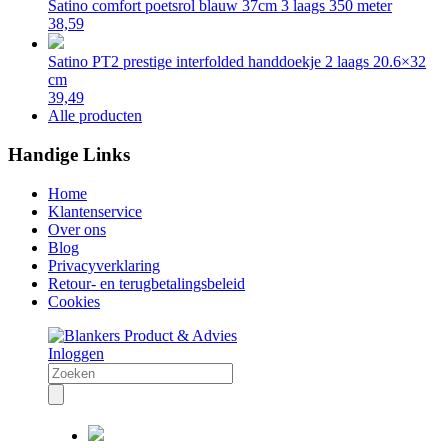
Satino comfort poetsrol blauw 37cm 3 laags 350 meter
38,59
Satino PT2 prestige interfolded handdoekje 2 laags 20.6×32
cm
39,49
Alle producten
Handige Links
Home
Klantenservice
Over ons
Blog
Privacyverklaring
Retour- en terugbetalingsbeleid
Cookies
Inloggen