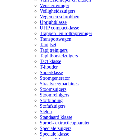
Vensterreiniger
Veiligheidszuigers
Vegen en schrobben
Uprightklasse
UHP compactklasse
Trappen- en roltrapreiniger
Transportwagen
Tapijtset
Tapijtreinigers
Tapijtborstelzuigers
Tact klasse
T-houder
Superklasse
Stromgenerator
Straatveegmachines
Stoomzuigers
Stoomreinigers
Stofbinding
Stofafzuigers
Stelen
Standaard klasse
Sproei- extractieapparaten
Speciale zuigers
Speciale klasse