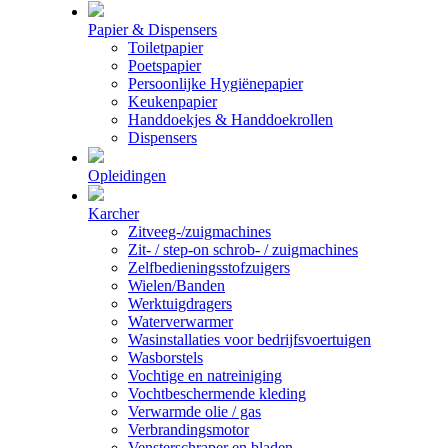
Papier & Dispensers
Toiletpapier
Poetspapier
Persoonlijke Hygiënepapier
Keukenpapier
Handdoekjes & Handdoekrollen
Dispensers
Opleidingen
Karcher
Zitveeg-/zuigmachines
Zit- / step-on schrob- / zuigmachines
Zelfbedieningsstofzuigers
Wielen/Banden
Werktuigdragers
Waterverwarmer
Wasinstallaties voor bedrijfsvoertuigen
Wasborstels
Vochtige en natreiniging
Vochtbeschermende kleding
Verwarmde olie / gas
Verbrandingsmotor
Vensterschraper en bladen