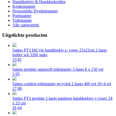
Handdoekjes & Handdoekrollen
Keukenpapier
Persoonlijke Hygiënepapier
Poetspapier
Toiletpapier
Alle categorieën
Uitgelichte producten
Satino PT3 HiCyle handdoekje z- vouw 25x23cm 2 laags
helder wit 3200 stuks
33,81
Satino prestige supersoft toiletpapier 3 laags 8 x 150 vel
3,95
Satino comfort toiletpapier recycled 2 laags 400 vel 10×4 rol
27,88
Satino PT3 prestige 2 laags papieren handdoekjes v-vouw 24
x 23 cm
41,64