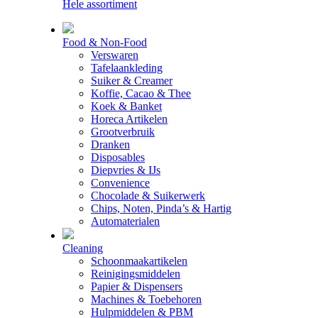
Hele assortiment
Food & Non-Food
Verswaren
Tafelaankleding
Suiker & Creamer
Koffie, Cacao & Thee
Koek & Banket
Horeca Artikelen
Grootverbruik
Dranken
Disposables
Diepvries & IJs
Convenience
Chocolade & Suikerwerk
Chips, Noten, Pinda’s & Hartig
Automaterialen
Cleaning
Schoonmaakartikelen
Reinigingsmiddelen
Papier & Dispensers
Machines & Toebehoren
Hulpmiddelen & PBM