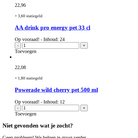
50
22,
96
cl
aantal
+ 3,60 statiegeld
AA drink pro energy pet 33 cl
Op vooraad! - Inhoud: 24
AA
-
+
drink
Toevoegen
pro
energy
pet
22,
08
33
cl
+ 1,80 statiegeld
aantal
Powerade wild cherry pet 500 ml
Op vooraad! - Inhoud: 12
Powerade
-
+
wild
Toevoegen
cherry
pet
Niet gevonden wat je zocht?
500
ml
Geen probleem! We helpen je graag verder.