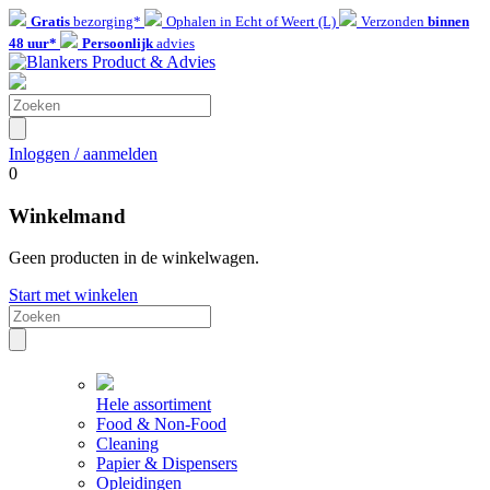
Gratis
bezorging*
Ophalen in Echt of Weert (L)
Verzonden
binnen
48 uur*
Persoonlijk
advies
Inloggen / aanmelden
0
Winkelmand
Geen producten in de winkelwagen.
Start met winkelen
Hele assortiment
Food & Non-Food
Cleaning
Papier & Dispensers
Opleidingen