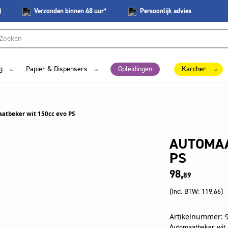
)
Verzonden
binnen 48 uur*
Persoonlijk
advies
g
Papier & Dispensers
Opleidingen
Karcher
atbeker wit 150cc evo PS
AUTOMAA
PS
98,
89
(Incl BTW:
119,66
)
Artikelnummer: 
Automaatbeker wit 