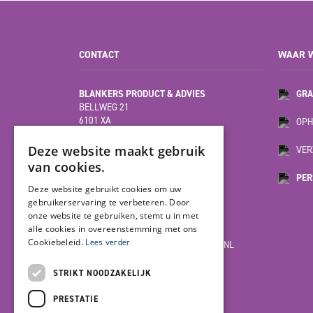
CONTACT
WAAR W
BLANKERS PRODUCT & ADVIES
GRA
BELLWEG 21
6101 XA
OPH
ECHT
(HOOFDVESTIGING)
Deze website maakt gebruik
VER
van cookies.
PER
MOESDIJK 12F
Deze website gebruikt cookies om uw
6004 AX
gebruikerservaring te verbeteren. Door
WEERT
onze website te gebruiken, stemt u in met
alle cookies in overeenstemming met ons
Cookiebeleid.
Lees verder
INFO@BLANKERSPRODUCT-ADVIES.NL
085-7923978
STRIKT NOODZAKELIJK
PRESTATIE
LET'S GET SOCIAL