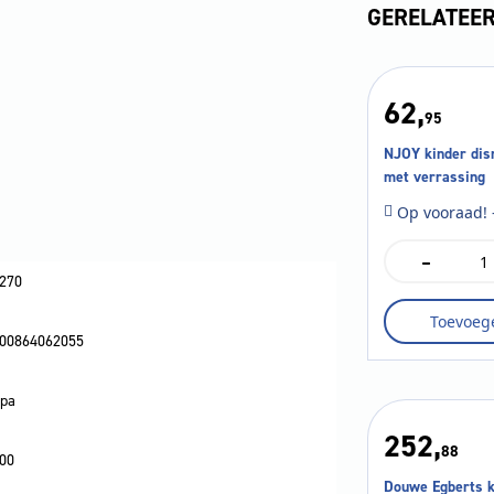
GERELATEE
62,
95
NJOY kinder dis
met verrassing
Op vooraad! 
-
NJOY
kinder
270
disney
Toevoeg
beker
00864062055
met
verrassing
aantal
pa
252,
88
00
Douwe Egberts 