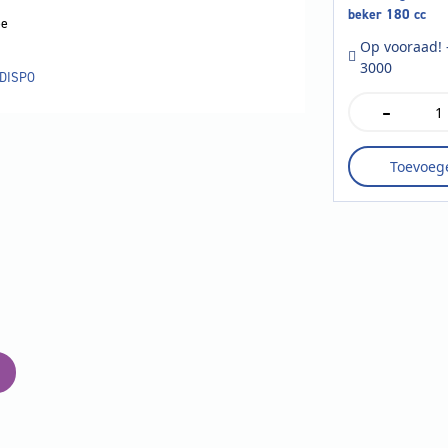
beker 180 cc
e
Op vooraad! 
3000
DISPO
-
Douwe
Egberts
kartonnen
Toevoeg
beker
180
cc
aantal