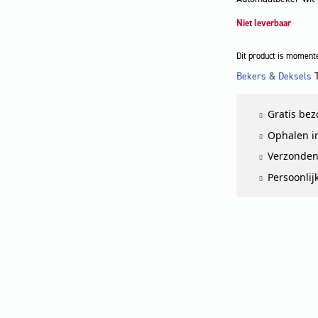
Niet leverbaar
Dit product is momente
Bekers & Deksels
LET OP
Gratis be
Ophalen in
Verzonden
Persoonlij