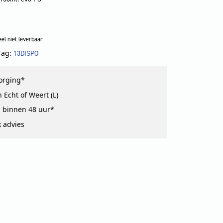
el niet leverbaar
Tag:
13DISPO
!
zorging*
 Echt of Weert (L)
 binnen 48 uur*
k advies