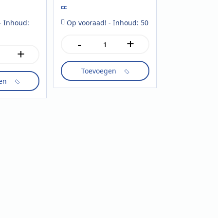
cc
- Inhoud:
Op vooraad! - Inhoud: 50
-
+
NJOY
+
shakebeker
CPLA
Toevoegen
500
cc
en
aantal