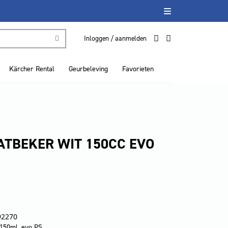
Inloggen / aanmelden
Kärcher Rental
Geurbeleving
Favorieten
TBEKER WIT 150CC EVO
92270
150ml. evo PS