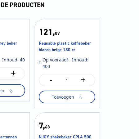
RDE PRODUCTEN
121,
09
ney beker
Reusable plastic koffiebeker
blanco beige 180 cc
- Inhoud: 40
Op vooraad! - Inhoud:
400
+
-
+
Reusable
plastic
en
koffiebeker
Toevoegen
blanco
beige
180
cc
aantal
7,
68
kartonnen
NJOY shakebeker CPLA 500