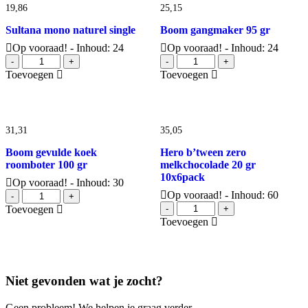
19,
86
25,
15
Sultana mono naturel single
Boom gangmaker 95 gr
Op vooraad! - Inhoud: 24
Op vooraad! - Inhoud: 24
Sultana
Boom
-
+
-
+
mono
gangmaker
Toevoegen
Toevoegen
naturel
95
single
gr
aantal
aantal
31,
31
35,
05
Boom gevulde koek
Hero b’tween zero
roomboter 100 gr
melkchocolade 20 gr
10x6pack
Op vooraad! - Inhoud: 30
Boom
Op vooraad! - Inhoud: 60
-
+
gevulde
Hero
Toevoegen
-
+
koek
b'tween
Toevoegen
roomboter
zero
100
melkchocolade
gr
20
aantal
gr
Niet gevonden wat je zocht?
10x6pack
aantal
Geen probleem! We helpen je graag verder.