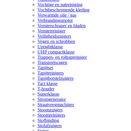
Vochtige en natreiniging
Vochtbeschermende kleding
Verwarmde olie / gas
Verbrandingsmotor
Vensterschraper en bladen
Vensterreiniger
Veiligheidszuigers
Vegen en schrobben
Uprightklasse
UHP compactklasse
Trappen- en roltrapreiniger
Transportwagen
Tapijtset
Tapijtreinigers
Tapijtborstelzuigers
Tact klasse
T-houder
Superklasse
Stromgenerator
Straatveegmachines
Stoomzuigers
Stoomreinigers
Stofbinding
Stofafzuigers
Stelen