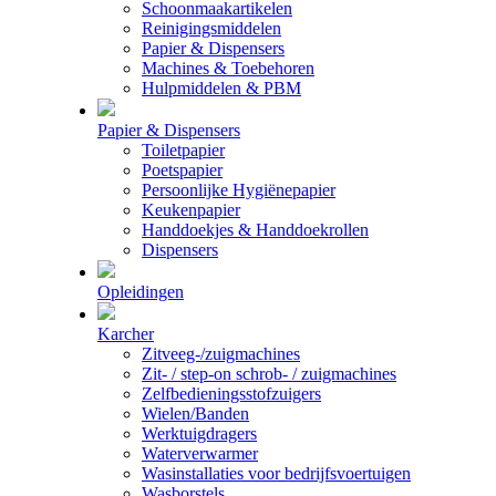
Schoonmaakartikelen
Reinigingsmiddelen
Papier & Dispensers
Machines & Toebehoren
Hulpmiddelen & PBM
Papier & Dispensers
Toiletpapier
Poetspapier
Persoonlijke Hygiënepapier
Keukenpapier
Handdoekjes & Handdoekrollen
Dispensers
Opleidingen
Karcher
Zitveeg-/zuigmachines
Zit- / step-on schrob- / zuigmachines
Zelfbedieningsstofzuigers
Wielen/Banden
Werktuigdragers
Waterverwarmer
Wasinstallaties voor bedrijfsvoertuigen
Wasborstels