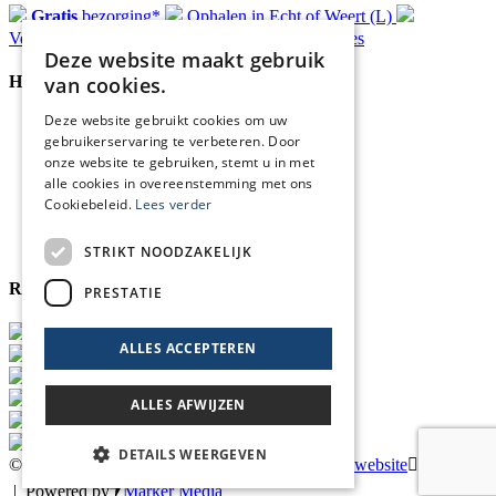
Gratis
bezorging*
Ophalen in Echt of Weert (L)
Verzonden
binnen 48 uur*
Persoonlijk
advies
Deze website maakt gebruik
van cookies.
Handige Links
Deze website gebruikt cookies om uw
Home
gebruikerservaring te verbeteren. Door
Klantenservice
onze website te gebruiken, stemt u in met
Over ons
alle cookies in overeenstemming met ons
Blog
Cookiebeleid.
Lees verder
Privacyverklaring
Retour- en terugbetalingsbeleid
Cookies
STRIKT NOODZAKELIJK
Reviewmerk
PRESTATIE
ALLES ACCEPTEREN
ALLES AFWIJZEN
DETAILS WEERGEVEN
© 2026 Blankers Product & Advies |
Maatwerk website
webmix
|
Powered by
Marker Media