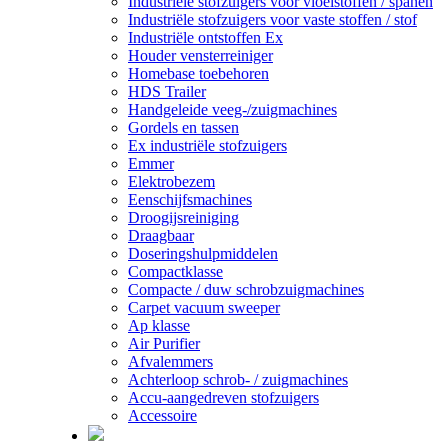
Industriële stofzuigers voor vloeistoffen / spanen
Industriële stofzuigers voor vaste stoffen / stof
Industriële ontstoffen Ex
Houder vensterreiniger
Homebase toebehoren
HDS Trailer
Handgeleide veeg-/zuigmachines
Gordels en tassen
Ex industriële stofzuigers
Emmer
Elektrobezem
Eenschijfsmachines
Droogijsreiniging
Draagbaar
Doseringshulpmiddelen
Compactklasse
Compacte / duw schrobzuigmachines
Carpet vacuum sweeper
Ap klasse
Air Purifier
Afvalemmers
Achterloop schrob- / zuigmachines
Accu-aangedreven stofzuigers
Accessoire