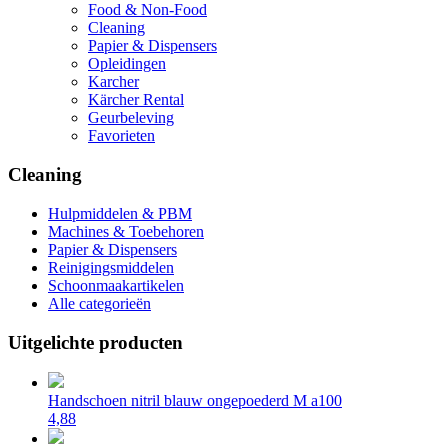
Food & Non-Food
Cleaning
Papier & Dispensers
Opleidingen
Karcher
Kärcher Rental
Geurbeleving
Favorieten
Cleaning
Hulpmiddelen & PBM
Machines & Toebehoren
Papier & Dispensers
Reinigingsmiddelen
Schoonmaakartikelen
Alle categorieën
Uitgelichte producten
Handschoen nitril blauw ongepoederd M a100
4,88