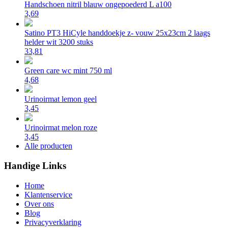
Handschoen nitril blauw ongepoederd L a100
3,69
Satino PT3 HiCyle handdoekje z- vouw 25x23cm 2 laags
helder wit 3200 stuks
33,81
Green care wc mint 750 ml
4,68
Urinoirmat lemon geel
3,45
Urinoirmat melon roze
3,45
Alle producten
Handige Links
Home
Klantenservice
Over ons
Blog
Privacyverklaring