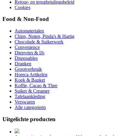
Retour- en terugbetalingsbeleid
Cookies
Food & Non-Food
Automaterialen
Chips, Noten, Pinda's & Hartig
Chocolade & Suikerwerk
Convenience
Diepvries & IJs
Disposables
Dranken
Grootverbruik
Horeca Artikelen
Koek & Banket
Koffie, Cacao & Thee
Suiker & Creamer
Tafelaankleding
Verswaren
Alle categorieën
Uitgelichte producten