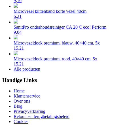
9,16
Microvezel klittenband korte vezel 40cm
6,21
SanitPro onderhoudsreiniger CA 20 C eco! Perform
9,04
Microvezeldoek premium, blauw, 40×40 cm, 5x
15,21
Microvezeldoek premium, rood, 40×40 cm, 5x
15,21
Alle producten
Handige Links
Home
Klantenservice
Over ons
Blog
Privacyverklaring
Retour- en terugbetalingsbeleid
Cookies