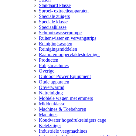
Standaard klasse
Sproei- extractieapparaten
Speciale zuigers
Speciale klasse
Speciaalklasse
Schmutzwasserpumpe
Ruitenwisser en vervangstrips
Reinigingswagen
Reinigingsmiddelen
Raam- en oppervlaktestofzuiger
Producten
Polijstmachines
Overige
Outdoor Power Equipment
Oude apparaten
Onverwarmd
Natreiniging
Mobiele wagen met emmers
Middenklasse
Machines & Toebehoren
Machines
Koudwater hogedrukreinigers cage
Ketelzuiger
Industriële veegmachines