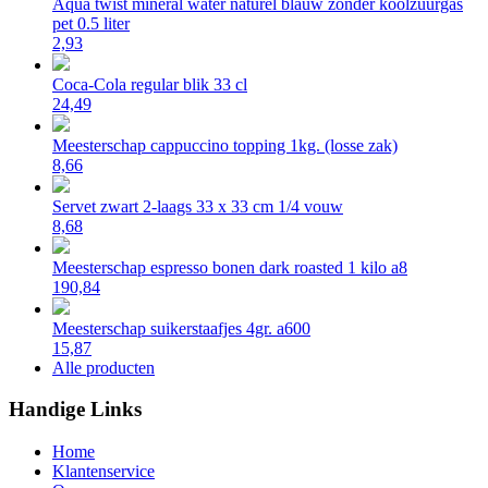
Aqua twist mineral water naturel blauw zonder koolzuurgas
pet 0.5 liter
2,93
Coca-Cola regular blik 33 cl
24,49
Meesterschap cappuccino topping 1kg. (losse zak)
8,66
Servet zwart 2-laags 33 x 33 cm 1/4 vouw
8,68
Meesterschap espresso bonen dark roasted 1 kilo a8
190,84
Meesterschap suikerstaafjes 4gr. a600
15,87
Alle producten
Handige Links
Home
Klantenservice