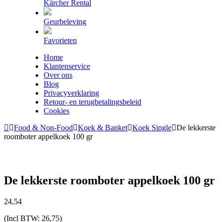
Kärcher Rental
Geurbeleving
Favorieten
Home
Klantenservice
Over ons
Blog
Privacyverklaring
Retour- en terugbetalingsbeleid
Cookies
Food & Non-Food
Koek & Banket
Koek Single
De lekkerste
roomboter appelkoek 100 gr
De lekkerste roomboter appelkoek 100 gr
24,
54
(Incl BTW:
26,75
)