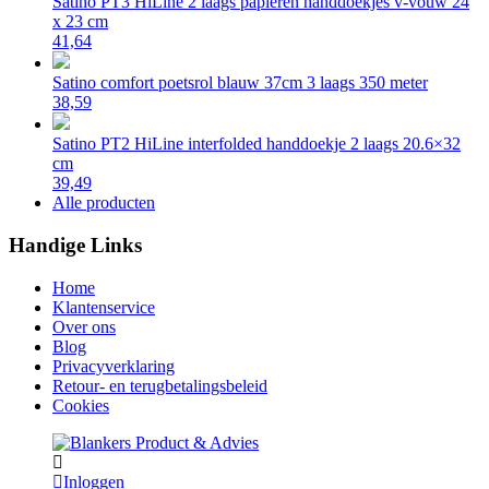
Satino PT3 HiLine 2 laags papieren handdoekjes v-vouw 24
x 23 cm
41,64
Satino comfort poetsrol blauw 37cm 3 laags 350 meter
38,59
Satino PT2 HiLine interfolded handdoekje 2 laags 20.6×32
cm
39,49
Alle producten
Handige Links
Home
Klantenservice
Over ons
Blog
Privacyverklaring
Retour- en terugbetalingsbeleid
Cookies
Inloggen