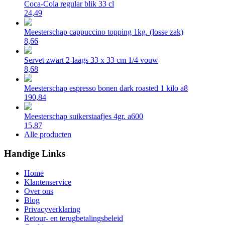
Coca-Cola regular blik 33 cl
24,49
Meesterschap cappuccino topping 1kg. (losse zak)
8,66
Servet zwart 2-laags 33 x 33 cm 1/4 vouw
8,68
Meesterschap espresso bonen dark roasted 1 kilo a8
190,84
Meesterschap suikerstaafjes 4gr. a600
15,87
Alle producten
Handige Links
Home
Klantenservice
Over ons
Blog
Privacyverklaring
Retour- en terugbetalingsbeleid