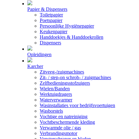
Papier & Dispensers
Toiletpapier
Poetspapier
Persoonlijke Hygiënepapier
Keukenpapier
Handdoekjes & Handdoekrollen
Dispensers
Opleidingen
Karcher
Zitveeg-/zuigmachines
Zit- / step-on schrob- / zuigmachines
Zelfbedieningsstofzuigers
Wielen/Banden
Werktuigdragers
Waterverwarmer
Wasinstallaties voor bedrijfsvoertuigen
Wasborstels
Vochtige en natreiniging
Vochtbeschermende kleding
Verwarmde olie / gas
Verbrandingsmotor
Vensterschraper en bladen