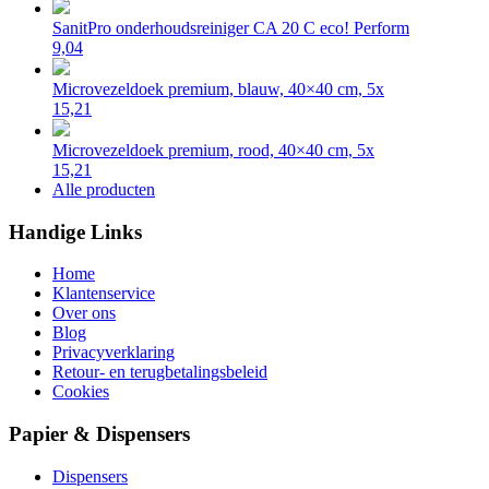
SanitPro onderhoudsreiniger CA 20 C eco! Perform
9,04
Microvezeldoek premium, blauw, 40×40 cm, 5x
15,21
Microvezeldoek premium, rood, 40×40 cm, 5x
15,21
Alle producten
Handige Links
Home
Klantenservice
Over ons
Blog
Privacyverklaring
Retour- en terugbetalingsbeleid
Cookies
Papier & Dispensers
Dispensers