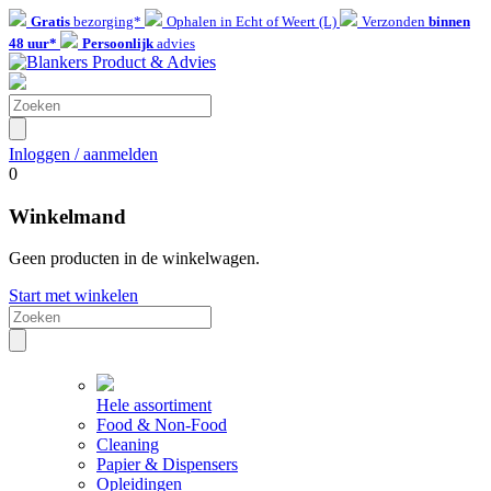
Gratis
bezorging*
Ophalen in Echt of Weert (L)
Verzonden
binnen
48 uur*
Persoonlijk
advies
Inloggen / aanmelden
0
Winkelmand
Geen producten in de winkelwagen.
Start met winkelen
Hele assortiment
Food & Non-Food
Cleaning
Papier & Dispensers
Opleidingen