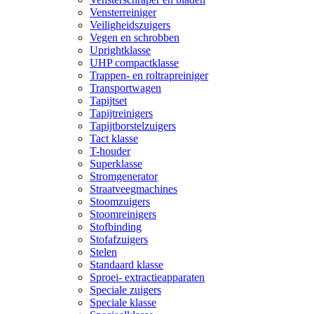
Vensterreiniger
Veiligheidszuigers
Vegen en schrobben
Uprightklasse
UHP compactklasse
Trappen- en roltrapreiniger
Transportwagen
Tapijtset
Tapijtreinigers
Tapijtborstelzuigers
Tact klasse
T-houder
Superklasse
Stromgenerator
Straatveegmachines
Stoomzuigers
Stoomreinigers
Stofbinding
Stofafzuigers
Stelen
Standaard klasse
Sproei- extractieapparaten
Speciale zuigers
Speciale klasse