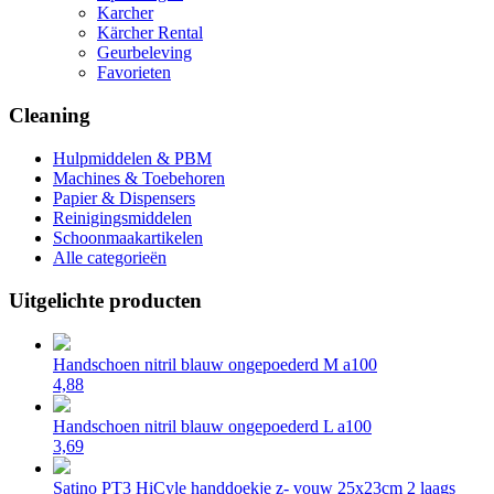
Karcher
Kärcher Rental
Geurbeleving
Favorieten
Cleaning
Hulpmiddelen & PBM
Machines & Toebehoren
Papier & Dispensers
Reinigingsmiddelen
Schoonmaakartikelen
Alle categorieën
Uitgelichte producten
Handschoen nitril blauw ongepoederd M a100
4,88
Handschoen nitril blauw ongepoederd L a100
3,69
Satino PT3 HiCyle handdoekje z- vouw 25x23cm 2 laags