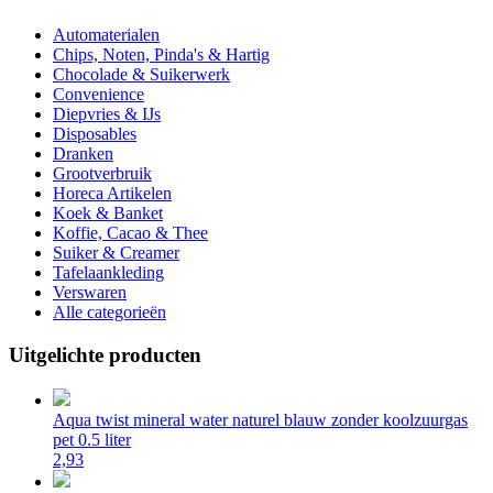
Automaterialen
Chips, Noten, Pinda's & Hartig
Chocolade & Suikerwerk
Convenience
Diepvries & IJs
Disposables
Dranken
Grootverbruik
Horeca Artikelen
Koek & Banket
Koffie, Cacao & Thee
Suiker & Creamer
Tafelaankleding
Verswaren
Alle categorieën
Uitgelichte producten
Aqua twist mineral water naturel blauw zonder koolzuurgas
pet 0.5 liter
2,93