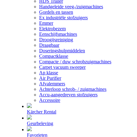
HDS Trailer
Handgeleide veeg-/zuigmachines
Gordels en tassen
Ex industriële stofzuigers
Emmer
Elektrobezem
Eenschijfsmachines
Droogijsreiniging
Draagbaar
Doseringshulpmiddelen
Compactklasse
Compacte / duw schrobzuigmachines
Carpet vacuum sweeper
Ap klasse
Air Purifier
Afvalemmers
Achterloop schrob- / zuigmachines
Accu-aangedreven stofzuigers
Accessoire
Kärcher Rental
Geurbeleving
Favorieten