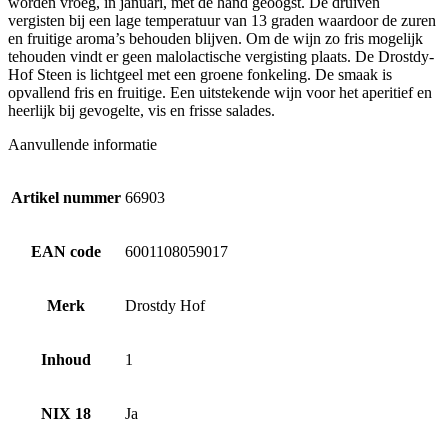
worden vroeg, in januari, met de hand geoogst. De druiven
vergisten bij een lage temperatuur van 13 graden waardoor de zuren
en fruitige aroma’s behouden blijven. Om de wijn zo fris mogelijk
tehouden vindt er geen malolactische vergisting plaats. De Drostdy-
Hof Steen is lichtgeel met een groene fonkeling. De smaak is
opvallend fris en fruitige. Een uitstekende wijn voor het aperitief en
heerlijk bij gevogelte, vis en frisse salades.
Aanvullende informatie
Artikel nummer
66903
EAN code
6001108059017
Merk
Drostdy Hof
Inhoud
1
NIX 18
Ja