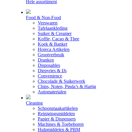
Hele assortiment
Food & Non-Food
Verswaren
Tafelaankleding
Suiker & Creamer
Koffie, Cacao & Thee
Koek & Banket
Horeca Artikelen
Grootverbruik
Dranken
Disposables
Diepvries & IJs
Convenience
Chocolade & Suikerwerk
Chips, Noten, Pinda’s & Hartig
Automaterialen
Cleaning
Schoonmaakartikelen
Reinigingsmiddelen
Papier & Dispensers
Machines & Toebehoren
Hulpmiddelen & PBM