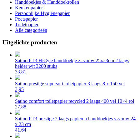
Handdoekjes & Handdoekrollen
Keukenpapier
Persoonlijke Hygiënepapier
Poetspapier
Toiletpapier
Alle categorieën
Uitgelichte producten
Satino PT3 HiCyle handdoekje z- vouw 25x23cm 2 laags
helder wit 3200 stuks
33,81
Satino prestige supersoft toiletpapier 3 laags 8 x 150 vel
3,95
Satino comfort toiletpapier recycled 2 laags 400 vel 10×4 rol
27,88
Satino PT3 prestige 2 laags papieren handdoekjes v-vouw 24
x 23 cm
41,64