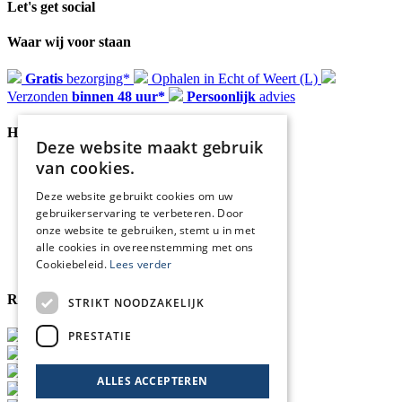
Let's get social
Waar wij voor staan
Gratis
bezorging*
Ophalen in Echt of Weert (L)
Verzonden
binnen 48 uur*
Persoonlijk
advies
Handige Links
Deze website maakt gebruik
van cookies.
Home
Klantenservice
Deze website gebruikt cookies om uw
Over ons
gebruikerservaring te verbeteren. Door
Blog
onze website te gebruiken, stemt u in met
Privacyverklaring
alle cookies in overeenstemming met ons
Retour- en terugbetalingsbeleid
Cookies
Cookiebeleid.
Lees verder
Reviewmerk
STRIKT NOODZAKELIJK
PRESTATIE
ALLES ACCEPTEREN