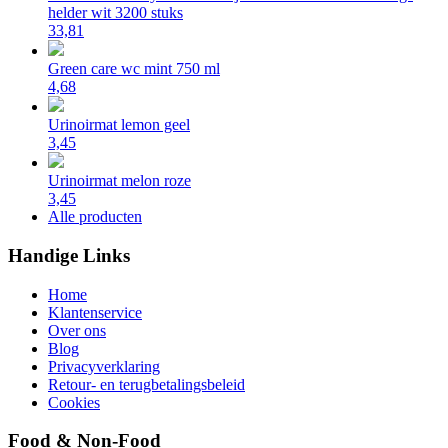
helder wit 3200 stuks
33,81
Green care wc mint 750 ml
4,68
Urinoirmat lemon geel
3,45
Urinoirmat melon roze
3,45
Alle producten
Handige Links
Home
Klantenservice
Over ons
Blog
Privacyverklaring
Retour- en terugbetalingsbeleid
Cookies
Food & Non-Food