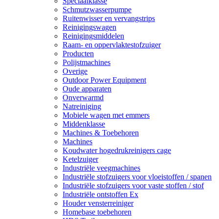
Speciaalklasse
Schmutzwasserpumpe
Ruitenwisser en vervangstrips
Reinigingswagen
Reinigingsmiddelen
Raam- en oppervlaktestofzuiger
Producten
Polijstmachines
Overige
Outdoor Power Equipment
Oude apparaten
Onverwarmd
Natreiniging
Mobiele wagen met emmers
Middenklasse
Machines & Toebehoren
Machines
Koudwater hogedrukreinigers cage
Ketelzuiger
Industriële veegmachines
Industriële stofzuigers voor vloeistoffen / spanen
Industriële stofzuigers voor vaste stoffen / stof
Industriële ontstoffen Ex
Houder vensterreiniger
Homebase toebehoren