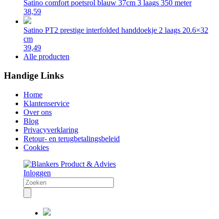
Satino comfort poetsrol blauw 37cm 3 laags 350 meter
38,59
Satino PT2 prestige interfolded handdoekje 2 laags 20.6×32
cm
39,49
Alle producten
Handige Links
Home
Klantenservice
Over ons
Blog
Privacyverklaring
Retour- en terugbetalingsbeleid
Cookies
Inloggen