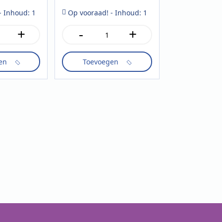
- Inhoud: 1
Op vooraad! - Inhoud: 1
+
-
+
Sonnenfurst
schroefdop
1
en
Toevoegen
liter
aantal