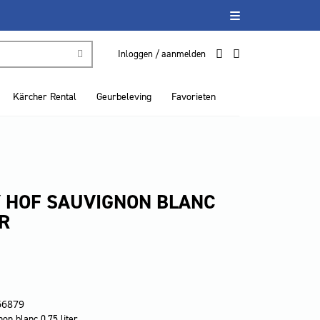
Inloggen / aanmelden
Kärcher Rental
Geurbeleving
Favorieten
 HOF SAUVIGNON BLANC
ER
66879
on blanc 0.75 liter