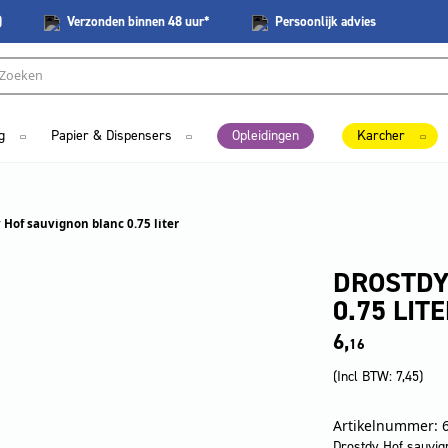
)
Verzonden
binnen 48 uur*
Persoonlijk
advies
g
Papier & Dispensers
Opleidingen
Karcher
 Hof sauvignon blanc 0.75 liter
DROSTDY
0.75 LIT
6,
16
(Incl BTW:
7,45
)
Artikelnummer: 
Drostdy Hof sauvign