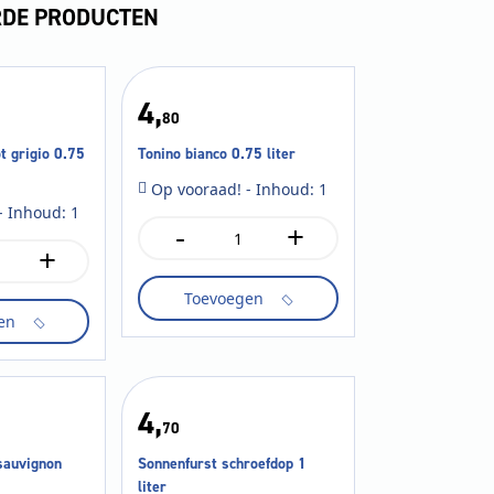
RDE PRODUCTEN
4,
80
t grigio 0.75
Tonino bianco 0.75 liter
Op vooraad! - Inhoud: 1
- Inhoud: 1
-
+
Tonino
+
bianco
0.75
Toevoegen
liter
aantal
en
4,
70
sauvignon
Sonnenfurst schroefdop 1
liter