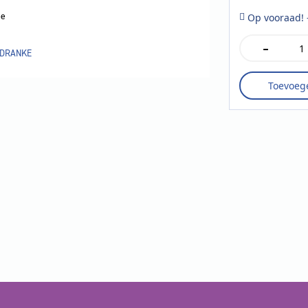
e
Op vooraad! 
-
Sedosa
DRANKE
verdejo-
sauvignon
Toevoeg
blanc
0.75
liter
aantal