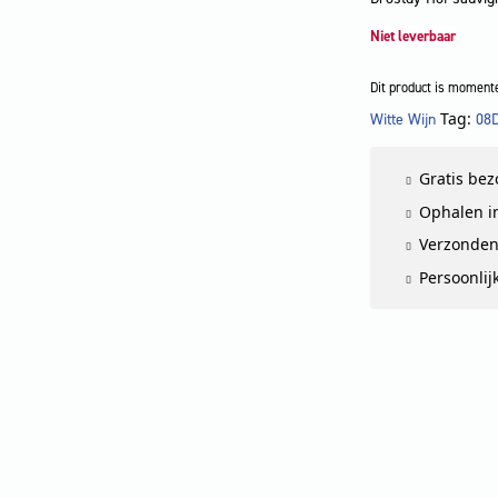
Niet leverbaar
Dit product is momente
Tag:
Witte Wijn
08
LET OP
Gratis be
Ophalen in
Verzonden
Persoonlij