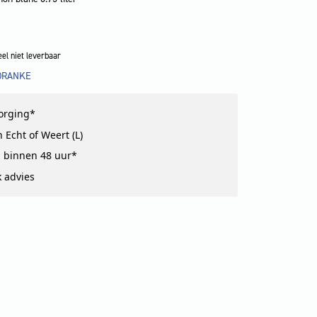
el niet leverbaar
DRANKE
!
zorging*
 Echt of Weert (L)
 binnen 48 uur*
k advies