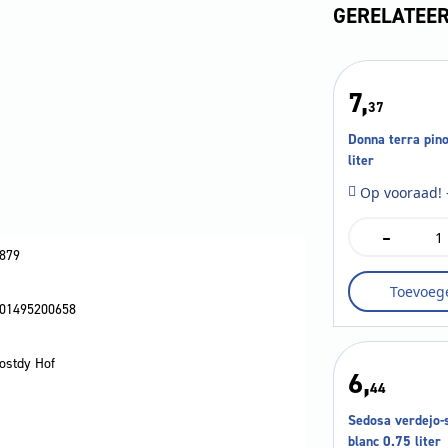
GERELATEE
7,
37
Donna terra pino
liter
Op vooraad! 
-
Donna
terra
879
pinot
Toevoeg
grigio
01495200658
0.75
liter
aantal
ostdy Hof
6,
44
Sedosa verdejo-
blanc 0.75 liter