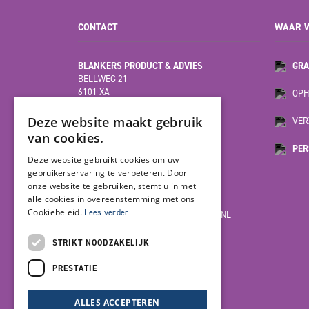
CONTACT
WAAR W
BLANKERS PRODUCT & ADVIES
GRA
BELLWEG 21
6101 XA
OPH
ECHT
(HOOFDVESTIGING)
Deze website maakt gebruik
VER
van cookies.
PER
MOESDIJK 12F
Deze website gebruikt cookies om uw
6004 AX
gebruikerservaring te verbeteren. Door
WEERT
onze website te gebruiken, stemt u in met
alle cookies in overeenstemming met ons
Cookiebeleid.
Lees verder
INFO@BLANKERSPRODUCT-ADVIES.NL
085-7923978
STRIKT NOODZAKELIJK
PRESTATIE
LET'S GET SOCIAL
ALLES ACCEPTEREN