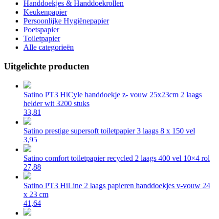
Handdoekjes & Handdoekrollen
Keukenpapier
Persoonlijke Hygiënepapier
Poetspapier
Toiletpapier
Alle categorieën
Uitgelichte producten
Satino PT3 HiCyle handdoekje z- vouw 25x23cm 2 laags
helder wit 3200 stuks
33,81
Satino prestige supersoft toiletpapier 3 laags 8 x 150 vel
3,95
Satino comfort toiletpapier recycled 2 laags 400 vel 10×4 rol
27,88
Satino PT3 HiLine 2 laags papieren handdoekjes v-vouw 24
x 23 cm
41,64