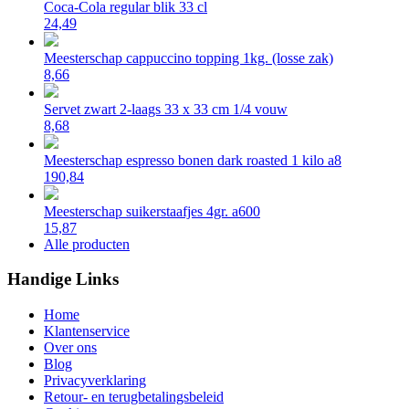
Coca-Cola regular blik 33 cl
24,49
Meesterschap cappuccino topping 1kg. (losse zak)
8,66
Servet zwart 2-laags 33 x 33 cm 1/4 vouw
8,68
Meesterschap espresso bonen dark roasted 1 kilo a8
190,84
Meesterschap suikerstaafjes 4gr. a600
15,87
Alle producten
Handige Links
Home
Klantenservice
Over ons
Blog
Privacyverklaring
Retour- en terugbetalingsbeleid