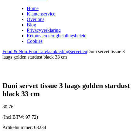
Home
Klantenservice
Over ons
Blog
Privacyverklaring
Retour- en terugbetalingsbeleid
Cookies
Food & Non-Food
Tafelaankleding
Servetten
Duni servet tissue 3
laags golden stardust black 33 cm
Duni servet tissue 3 laags golden stardust
black 33 cm
80,
76
(Incl BTW:
97,72
)
Artikelnummer: 68234