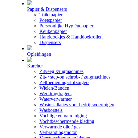
Papier & Dispensers
Toiletpapier
Poetspapier
Persoonlijke Hygiënepapier
Keukenpapier
Handdoekjes & Handdoekrollen
Dispensers
Opleidingen
Karcher
Zitveeg-/zuigmachines
Zit- / step-on schrob- / zuigmachines
Zelfbedieningsstofzuigers
Wielen/Banden
Werktuigdragers
Waterverwarmer
Wasinstallaties voor bedrijfsvoertuigen
Wasborstels
Vochtige en natreiniging
Vochtbeschermende kleding
Verwarmde olie / gas
Verbrandingsmotor
Vensterschraper en bladen