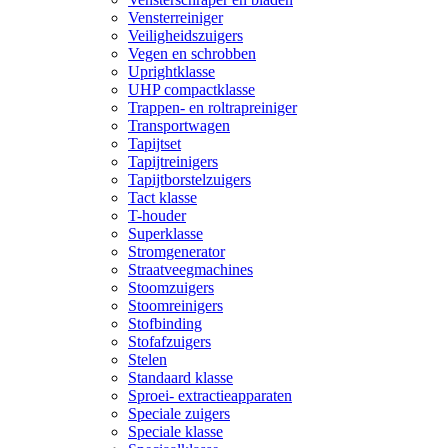
Vensterreiniger
Veiligheidszuigers
Vegen en schrobben
Uprightklasse
UHP compactklasse
Trappen- en roltrapreiniger
Transportwagen
Tapijtset
Tapijtreinigers
Tapijtborstelzuigers
Tact klasse
T-houder
Superklasse
Stromgenerator
Straatveegmachines
Stoomzuigers
Stoomreinigers
Stofbinding
Stofafzuigers
Stelen
Standaard klasse
Sproei- extractieapparaten
Speciale zuigers
Speciale klasse