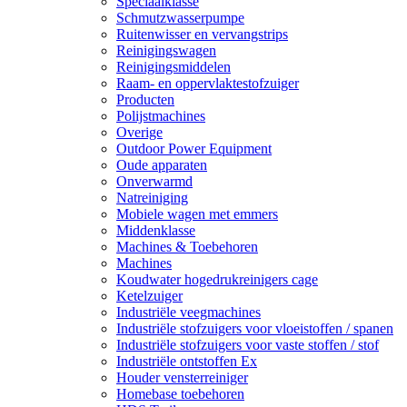
Speciaalklasse
Schmutzwasserpumpe
Ruitenwisser en vervangstrips
Reinigingswagen
Reinigingsmiddelen
Raam- en oppervlaktestofzuiger
Producten
Polijstmachines
Overige
Outdoor Power Equipment
Oude apparaten
Onverwarmd
Natreiniging
Mobiele wagen met emmers
Middenklasse
Machines & Toebehoren
Machines
Koudwater hogedrukreinigers cage
Ketelzuiger
Industriële veegmachines
Industriële stofzuigers voor vloeistoffen / spanen
Industriële stofzuigers voor vaste stoffen / stof
Industriële ontstoffen Ex
Houder vensterreiniger
Homebase toebehoren