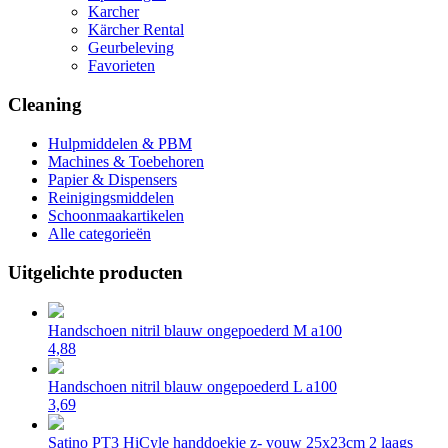
Karcher
Kärcher Rental
Geurbeleving
Favorieten
Cleaning
Hulpmiddelen & PBM
Machines & Toebehoren
Papier & Dispensers
Reinigingsmiddelen
Schoonmaakartikelen
Alle categorieën
Uitgelichte producten
Handschoen nitril blauw ongepoederd M a100
4,88
Handschoen nitril blauw ongepoederd L a100
3,69
Satino PT3 HiCyle handdoekje z- vouw 25x23cm 2 laags