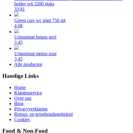
helder wit 3200 stuks
33,81
Green care wc mint 750 ml
4,68
Urinoirmat lemon geel
3,45
Urinoirmat melon roze
3,45
Alle producten
Handige Links
Home
Klantenservice
Over ons
Blog
Privacyverklaring
Retour- en terugbetalingsbeleid
Cookies
Food & Non-Food