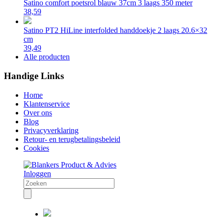
Satino comfort poetsrol blauw 37cm 3 laags 350 meter
38,59
Satino PT2 HiLine interfolded handdoekje 2 laags 20.6×32
cm
39,49
Alle producten
Handige Links
Home
Klantenservice
Over ons
Blog
Privacyverklaring
Retour- en terugbetalingsbeleid
Cookies
Inloggen