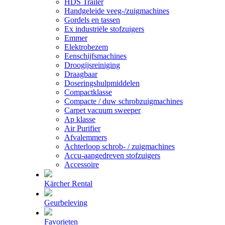
HDS Trailer
Handgeleide veeg-/zuigmachines
Gordels en tassen
Ex industriële stofzuigers
Emmer
Elektrobezem
Eenschijfsmachines
Droogijsreiniging
Draagbaar
Doseringshulpmiddelen
Compactklasse
Compacte / duw schrobzuigmachines
Carpet vacuum sweeper
Ap klasse
Air Purifier
Afvalemmers
Achterloop schrob- / zuigmachines
Accu-aangedreven stofzuigers
Accessoire
Kärcher Rental
Geurbeleving
Favorieten