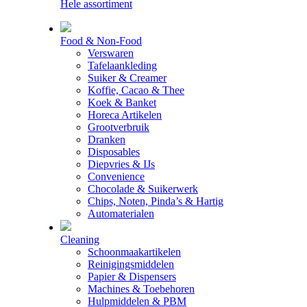
Hele assortiment
Food & Non-Food
Verswaren
Tafelaankleding
Suiker & Creamer
Koffie, Cacao & Thee
Koek & Banket
Horeca Artikelen
Grootverbruik
Dranken
Disposables
Diepvries & IJs
Convenience
Chocolade & Suikerwerk
Chips, Noten, Pinda’s & Hartig
Automaterialen
Cleaning
Schoonmaakartikelen
Reinigingsmiddelen
Papier & Dispensers
Machines & Toebehoren
Hulpmiddelen & PBM