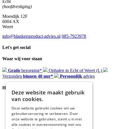
Echt
(hoofdvestiging)
Moesdijk 12F
6004 AX
Weert
info@blankersproduct-advies.nl
085-7923978
Let's get social
Waar wij voor staan
Gratis
bezorging*
Ophalen in Echt of Weert (L)
Verzonden
binnen 48 uur*
Persoonlijk
advies
Handige Links
Deze website maakt gebruik
van cookies.
Home
Klantenservice
Deze website gebruikt cookies om uw
Over ons
gebruikerservaring te verbeteren. Door
Blog
onze website te gebruiken, stemt u in met
Privacyverklaring
alle cookies in overeenstemming met ons
Retour- en terugbetalingsbeleid