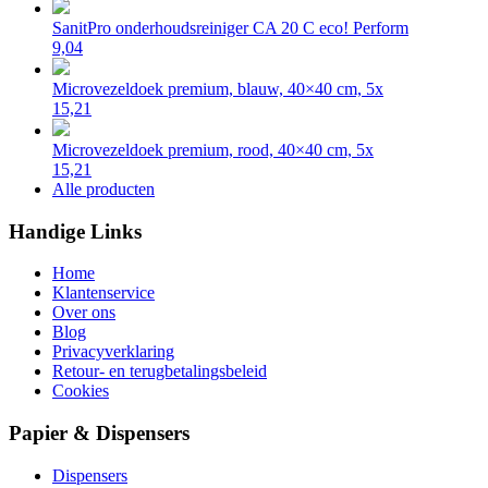
SanitPro onderhoudsreiniger CA 20 C eco! Perform
9,04
Microvezeldoek premium, blauw, 40×40 cm, 5x
15,21
Microvezeldoek premium, rood, 40×40 cm, 5x
15,21
Alle producten
Handige Links
Home
Klantenservice
Over ons
Blog
Privacyverklaring
Retour- en terugbetalingsbeleid
Cookies
Papier & Dispensers
Dispensers