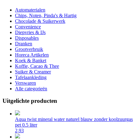
Automaterialen
Chips, Noten, Pinda's & Hartig
Chocolade & Suikerwerk
Convenience
Diepvries & IJs
Disposables
Dranken
Grootverbruik
Horeca Artikelen
Koek & Banket
Koffie, Cacao & Thee
Suiker & Creamer
Tafelaankleding
Verswaren
Alle categorieën
Uitgelichte producten
Aqua twist mineral water naturel blauw zonder koolzuurgas
pet 0.5 liter
2,93