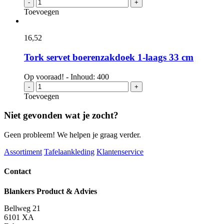
Tork
-
+
N14
Toevoegen
xpressnap
fit
tabletop
16,
52
servetdispenser
zwart
Tork servet boerenzakdoek 1-laags 33 cm
aantal
Op vooraad! - Inhoud: 400
Tork
-
+
servet
Toevoegen
boerenzakdoek
1-
Niet gevonden wat je zocht?
laags
33
Geen probleem! We helpen je graag verder.
cm
aantal
Assortiment
Tafelaankleding
Klantenservice
Contact
Blankers Product & Advies
Bellweg 21
6101 XA