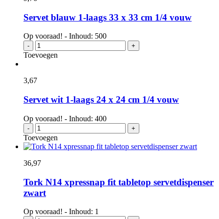
Servet blauw 1-laags 33 x 33 cm 1/4 vouw
Op vooraad! - Inhoud: 500
Servet
-
+
blauw
Toevoegen
1-
laags
33
3,
67
x
33
Servet wit 1-laags 24 x 24 cm 1/4 vouw
cm
1/4
Op vooraad! - Inhoud: 400
vouw
Servet
-
+
aantal
wit
Toevoegen
1-
laags
24
36,
97
x
24
Tork N14 xpressnap fit tabletop servetdispenser
cm
zwart
1/4
vouw
Op vooraad! - Inhoud: 1
aantal