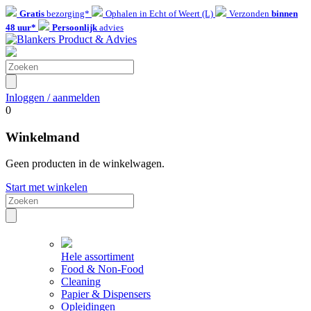
Gratis
bezorging*
Ophalen in Echt of Weert (L)
Verzonden
binnen
48 uur*
Persoonlijk
advies
Inloggen / aanmelden
0
Winkelmand
Geen producten in de winkelwagen.
Start met winkelen
Hele assortiment
Food & Non-Food
Cleaning
Papier & Dispensers
Opleidingen