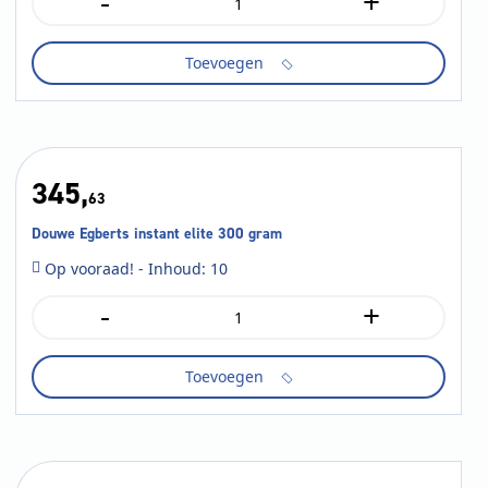
-
+
Douwe
Egberts
cafitesse
Toevoegen
medium
roast
2ltr
aantal
345,
63
Douwe Egberts instant elite 300 gram
Op vooraad! - Inhoud: 10
-
+
Douwe
Egberts
instant
Toevoegen
elite
300
gram
aantal