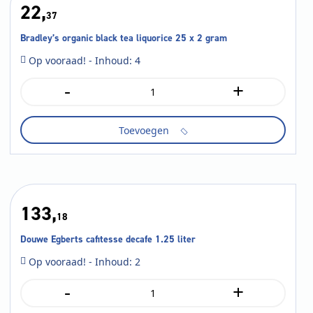
22,
37
Bradley’s organic black tea liquorice 25 x 2 gram
Op vooraad! - Inhoud: 4
-
+
Bradley's
organic
black
Toevoegen
tea
liquorice
25
x
2
gram
133,
aantal
18
Douwe Egberts cafitesse decafe 1.25 liter
Op vooraad! - Inhoud: 2
-
+
Douwe
Egberts