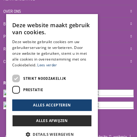
OVER ONS
BLOG
Deze website maakt gebruik
van cookies.
PRIVACYVERKLARING
Deze website gebruikt cookies om uw
gebruikerservaring te verbeteren. Door
RETOUR- EN TERUGBETALINGSBELEID
onze website te gebruiken, stemt u in met
alle cookies in overeenstemming met ons
COOKIES
Cookiebeleid.
Lees verder
STRIKT NOODZAKELIJK
REVIEWMERK
PRESTATIE
ALLES ACCEPTEREN
ALLES AFWIJZEN
DETAILS WEERGEVEN
© 2026 Blankers Product & Advies |
Maatwerk website
webmix |