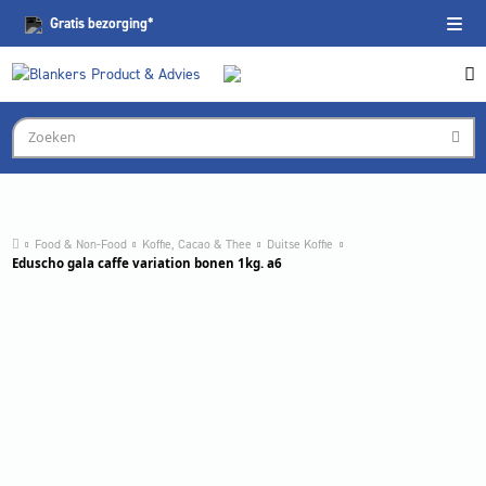
Gratis
bezorging*
Food & Non-Food
Koffie, Cacao & Thee
Duitse Koffie
Eduscho gala caffe variation bonen 1kg. a6