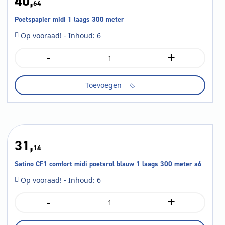
40,
64
Poetspapier midi 1 laags 300 meter
Op vooraad! - Inhoud: 6
-
+
Poetspapier
midi
1
Toevoegen
laags
300
meter
aantal
31,
14
Satino CF1 comfort midi poetsrol blauw 1 laags 300 meter a6
Op vooraad! - Inhoud: 6
-
+
Satino
CF1
comfort