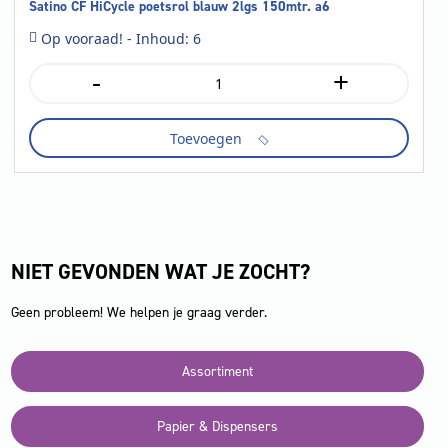
Satino CF HiCycle poetsrol blauw 2lgs 150mtr. a6
Op vooraad! - Inhoud: 6
-
+
Satino
CF
HiCycle
Toevoegen
poetsrol
blauw
2lgs
150mtr.
a6
aantal
NIET GEVONDEN WAT JE ZOCHT?
Geen probleem! We helpen je graag verder.
Assortiment
Papier & Dispensers