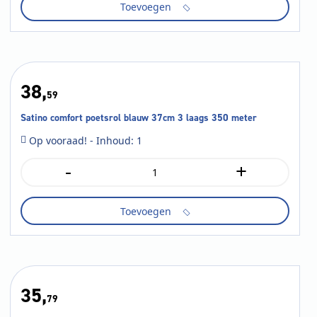
Toevoegen
midi
poetsrol
blauw
1
laags
300
38,
meter
59
a6
aantal
Satino comfort poetsrol blauw 37cm 3 laags 350 meter
Op vooraad! - Inhoud: 1
-
+
Satino
comfort
poetsrol
Toevoegen
blauw
37cm
3
laags
350
meter
35,
aantal
79