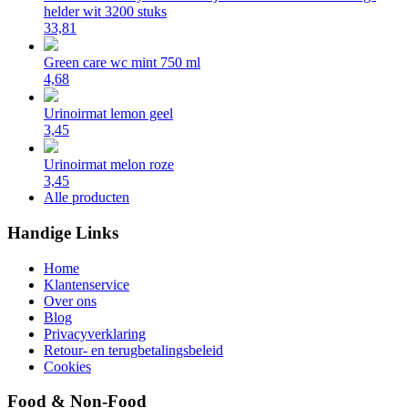
helder wit 3200 stuks
33,81
Green care wc mint 750 ml
4,68
Urinoirmat lemon geel
3,45
Urinoirmat melon roze
3,45
Alle producten
Handige Links
Home
Klantenservice
Over ons
Blog
Privacyverklaring
Retour- en terugbetalingsbeleid
Cookies
Food & Non-Food