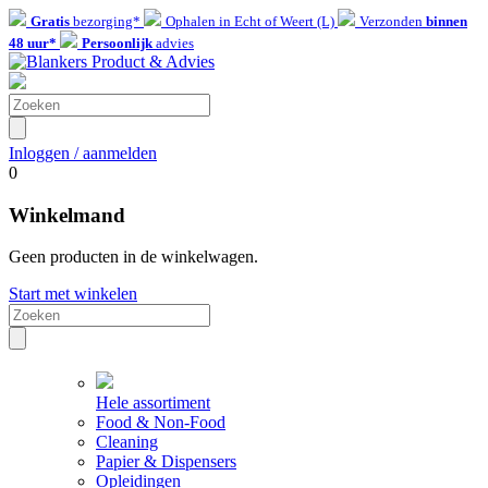
Gratis
bezorging*
Ophalen in Echt of Weert (L)
Verzonden
binnen
48 uur*
Persoonlijk
advies
Inloggen / aanmelden
0
Winkelmand
Geen producten in de winkelwagen.
Start met winkelen
Hele assortiment
Food & Non-Food
Cleaning
Papier & Dispensers
Opleidingen