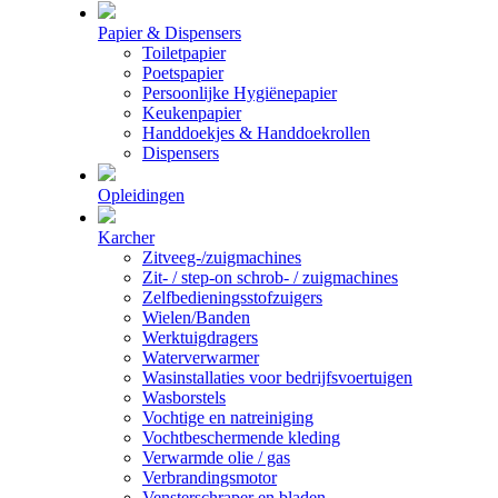
Papier & Dispensers
Toiletpapier
Poetspapier
Persoonlijke Hygiënepapier
Keukenpapier
Handdoekjes & Handdoekrollen
Dispensers
Opleidingen
Karcher
Zitveeg-/zuigmachines
Zit- / step-on schrob- / zuigmachines
Zelfbedieningsstofzuigers
Wielen/Banden
Werktuigdragers
Waterverwarmer
Wasinstallaties voor bedrijfsvoertuigen
Wasborstels
Vochtige en natreiniging
Vochtbeschermende kleding
Verwarmde olie / gas
Verbrandingsmotor
Vensterschraper en bladen