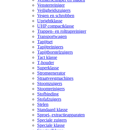
Vensterreiniger
Veiligheidszuigers
Vegen en schrobben
Uprightklasse
UHP compactklasse
Trappen- en roltrapreiniger
Transportwagen
Tapijtset
Tapijtreinigers
Tapijtborstelzuigers
Tact klasse
T-houder
Superklasse
Stromgenerator
Straatveegmachines
Stoomzuigers
Stoomreinigers
Stofbinding
Stofafzuigers
Stelen
Standaard klasse
Sproei- extractieapparaten
Speciale zuigers
Speciale klasse