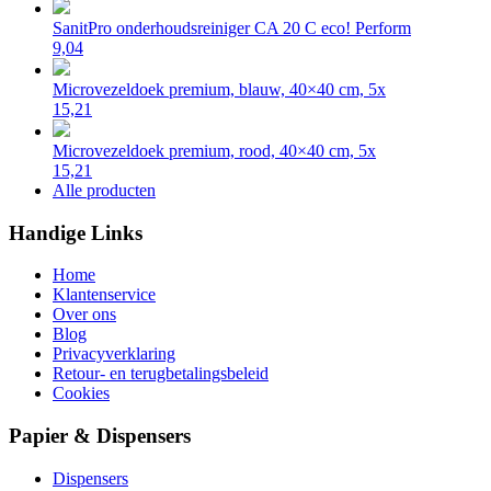
SanitPro onderhoudsreiniger CA 20 C eco! Perform
9,04
Microvezeldoek premium, blauw, 40×40 cm, 5x
15,21
Microvezeldoek premium, rood, 40×40 cm, 5x
15,21
Alle producten
Handige Links
Home
Klantenservice
Over ons
Blog
Privacyverklaring
Retour- en terugbetalingsbeleid
Cookies
Papier & Dispensers
Dispensers