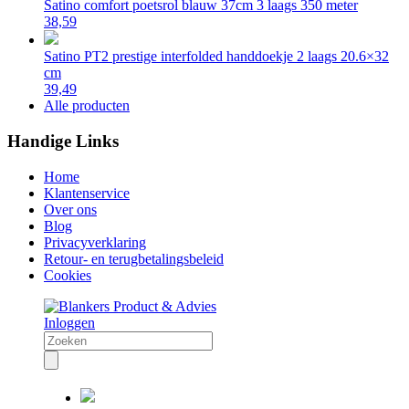
Satino comfort poetsrol blauw 37cm 3 laags 350 meter
38,59
Satino PT2 prestige interfolded handdoekje 2 laags 20.6×32
cm
39,49
Alle producten
Handige Links
Home
Klantenservice
Over ons
Blog
Privacyverklaring
Retour- en terugbetalingsbeleid
Cookies
Inloggen