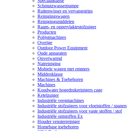
Speciaalklasse
Schmutzwasserpumpe
Ruitenwisser en vervangstrips
Reinigingswagen
Reinigingsmiddelen
Raam- en oppervlaktestofzuiger
Producten
Polijstmachines
Overige
Outdoor Power Equipment
Oude apparaten
Onverwarmd
Natreiniging
Mobiele wagen met emmers
Middenklasse
Machines & Toebehoren
Machines
Koudwater hogedrukreinigers cage
Ketelzuiger
Industriële veegmachines
Industriële stofzuigers voor vloeistoffen / spanen
Industriële stofzuigers voor vaste stoffen / stof
Industriële ontstoffen Ex
Houder vensterreiniger
Homebase toebehoren