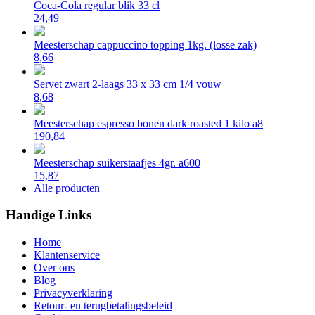
Coca-Cola regular blik 33 cl
24,49
Meesterschap cappuccino topping 1kg. (losse zak)
8,66
Servet zwart 2-laags 33 x 33 cm 1/4 vouw
8,68
Meesterschap espresso bonen dark roasted 1 kilo a8
190,84
Meesterschap suikerstaafjes 4gr. a600
15,87
Alle producten
Handige Links
Home
Klantenservice
Over ons
Blog
Privacyverklaring
Retour- en terugbetalingsbeleid