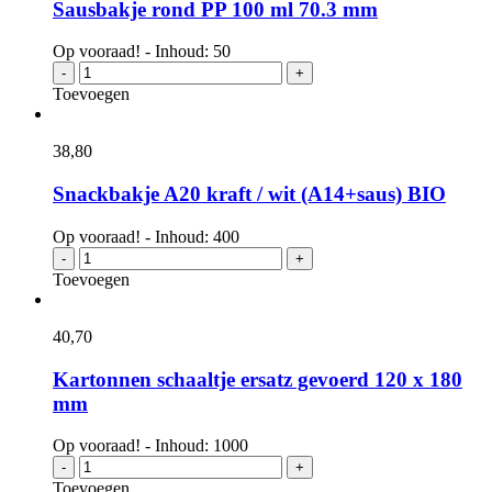
Sausbakje rond PP 100 ml 70.3 mm
Op vooraad! - Inhoud: 50
Sausbakje
-
+
rond
Toevoegen
PP
100
ml
38,
80
70.3
mm
Snackbakje A20 kraft / wit (A14+saus) BIO
aantal
Op vooraad! - Inhoud: 400
Snackbakje
-
+
A20
Toevoegen
kraft
/
wit
40,
70
(A14+saus)
BIO
Kartonnen schaaltje ersatz gevoerd 120 x 180
aantal
mm
Op vooraad! - Inhoud: 1000
Kartonnen
-
+
schaaltje
Toevoegen