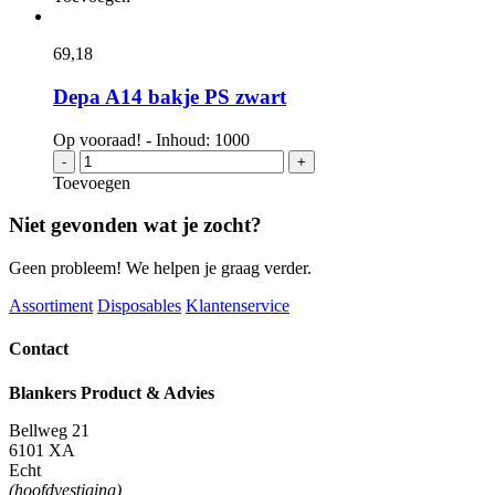
ersatz
gevoerd
120
69,
18
x
180
Depa A14 bakje PS zwart
mm
aantal
Op vooraad! - Inhoud: 1000
Depa
-
+
A14
Toevoegen
bakje
PS
Niet gevonden wat je zocht?
zwart
aantal
Geen probleem! We helpen je graag verder.
Assortiment
Disposables
Klantenservice
Contact
Blankers Product & Advies
Bellweg 21
6101 XA
Echt
(hoofdvestiging)