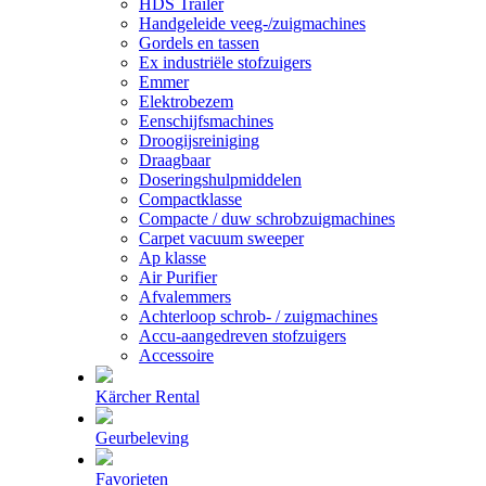
HDS Trailer
Handgeleide veeg-/zuigmachines
Gordels en tassen
Ex industriële stofzuigers
Emmer
Elektrobezem
Eenschijfsmachines
Droogijsreiniging
Draagbaar
Doseringshulpmiddelen
Compactklasse
Compacte / duw schrobzuigmachines
Carpet vacuum sweeper
Ap klasse
Air Purifier
Afvalemmers
Achterloop schrob- / zuigmachines
Accu-aangedreven stofzuigers
Accessoire
Kärcher Rental
Geurbeleving
Favorieten