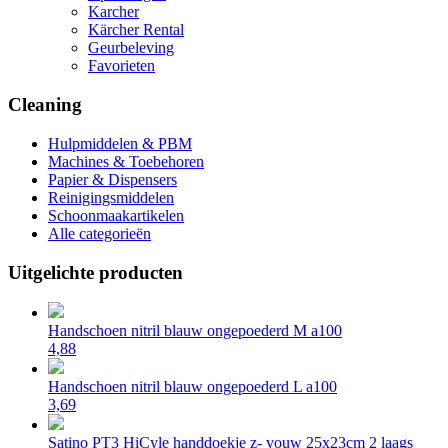
Karcher
Kärcher Rental
Geurbeleving
Favorieten
Cleaning
Hulpmiddelen & PBM
Machines & Toebehoren
Papier & Dispensers
Reinigingsmiddelen
Schoonmaakartikelen
Alle categorieën
Uitgelichte producten
Handschoen nitril blauw ongepoederd M a100
4,88
Handschoen nitril blauw ongepoederd L a100
3,69
Satino PT3 HiCyle handdoekje z- vouw 25x23cm 2 laags