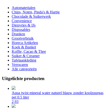
Automaterialen
Chips, Noten, Pinda's & Hartig
Chocolade & Suikerwerk
Convenience
Diepvries & IJs
Disposables
Dranken
Grootverbruik
Horeca Artikelen
Koek & Banket
Koffie, Cacao & Thee
Suiker & Creamer
Tafelaankleding
Verswaren
Alle categorieën
Uitgelichte producten
Aqua twist mineral water naturel blauw zonder koolzuurgas
pet 0.5 liter
2,93