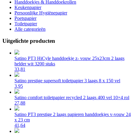
Handdoekjes & Handdoekrollen
Keukenpapier
Persoonlijke Hygiënepapier
Poetspapier
Toiletpapier
Alle categorieën
Uitgelichte producten
Satino PT3 HiCyle handdoekje z- vouw 25x23cm 2 laags
helder wit 3200 stuks
33,81
Satino prestige supersoft toiletpapier 3 laags 8 x 150 vel
3,95
Satino comfort toiletpapier recycled 2 laags 400 vel 10×4 rol
27,88
Satino PT3 prestige 2 laags papieren handdoekjes v-vouw 24
x 23 cm
41,64