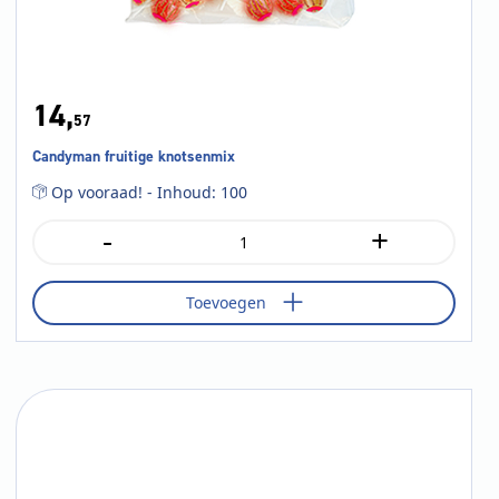
14,
57
Candyman fruitige knotsenmix
Op vooraad! - Inhoud: 100
-
+
Candyman
fruitige
knotsenmix
Toevoegen
aantal