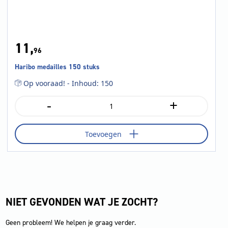
11,
96
Haribo medailles 150 stuks
Op vooraad! - Inhoud: 150
-
+
Haribo
medailles
150
Toevoegen
stuks
aantal
NIET GEVONDEN WAT JE ZOCHT?
Geen probleem! We helpen je graag verder.