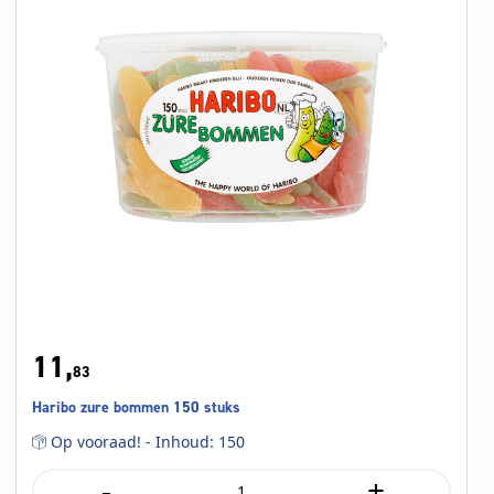
11,
83
Haribo zure bommen 150 stuks
Op vooraad! - Inhoud: 150
-
+
Haribo