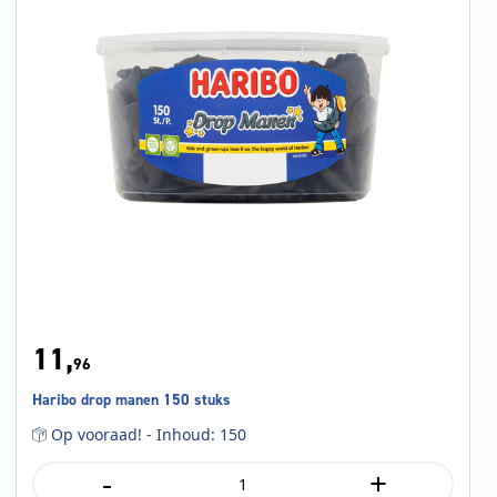
11,
96
Haribo drop manen 150 stuks
Op vooraad! - Inhoud: 150
-
+
Haribo