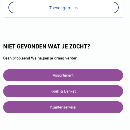
stap
Toevoegen
meergranen
175
gr
aantal
NIET GEVONDEN WAT JE ZOCHT?
Geen probleem! We helpen je graag verder.
Assortiment
Koek & Banket
Klantenservice