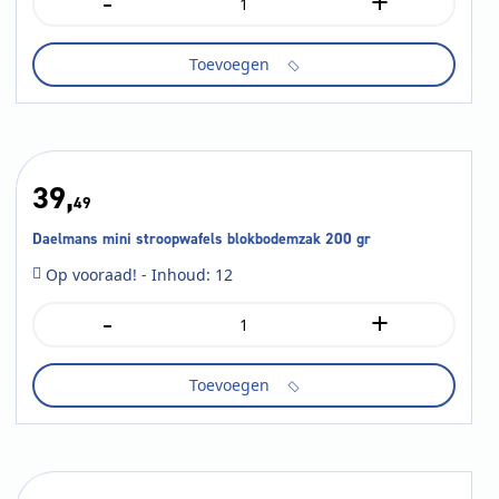
-
+
Oreo
mini's
115
Toevoegen
gr
aantal
39,
49
Daelmans mini stroopwafels blokbodemzak 200 gr
Op vooraad! - Inhoud: 12
-
+
Daelmans
mini
stroopwafels
Toevoegen
blokbodemzak
200
gr
aantal