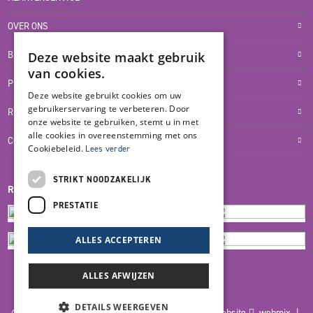
OVER ONS
BLOG
Deze website maakt gebruik
van cookies.
PRIVACYVERKLARING
Deze website gebruikt cookies om uw
gebruikerservaring te verbeteren. Door
RETOUR- EN TERUGBETALINGSBELEID
onze website te gebruiken, stemt u in met
alle cookies in overeenstemming met ons
COOKIES
Cookiebeleid.
Lees verder
STRIKT NOODZAKELIJK
REVIEWMERK
PRESTATIE
ALLES ACCEPTEREN
ALLES AFWIJZEN
DETAILS WEERGEVEN
© 2026 Blankers Product & Advies |
Maatwerk website
webmix |