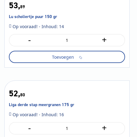
53,
89
Lu scholiertje puur 150 gr
Op vooraad! - Inhoud: 14
-
+
Lu
scholiertje
puur
Toevoegen
150
gr
aantal
52,
80
Liga derde stap meergranen 175 gr
Op vooraad! - Inhoud: 16
-
+
Liga
derde