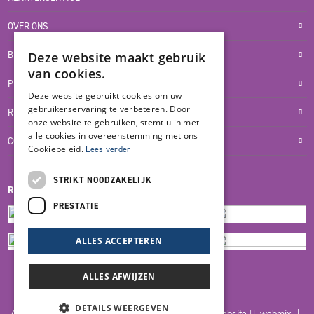
OVER ONS
BLOG
Deze website maakt gebruik
van cookies.
PRIVACYVERKLARING
Deze website gebruikt cookies om uw
gebruikerservaring te verbeteren. Door
RETOUR- EN TERUGBETALINGSBELEID
onze website te gebruiken, stemt u in met
alle cookies in overeenstemming met ons
COOKIES
Cookiebeleid.
Lees verder
STRIKT NOODZAKELIJK
REVIEWMERK
PRESTATIE
ALLES ACCEPTEREN
ALLES AFWIJZEN
DETAILS WEERGEVEN
© 2026 Blankers Product & Advies |
Maatwerk website
webmix |