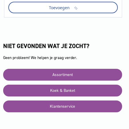
per
Toevoegen
stuk
verpakt
28
gram
aantal
NIET GEVONDEN WAT JE ZOCHT?
Geen probleem! We helpen je graag verder.
Assortiment
Koek & Banket
Klantenservice