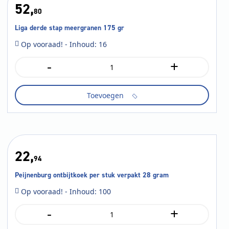
52,
80
Liga derde stap meergranen 175 gr
Op vooraad! - Inhoud: 16
-
+
Liga
derde
stap
Toevoegen
meergranen
175
gr
aantal
22,
94
Peijnenburg ontbijtkoek per stuk verpakt 28 gram
Op vooraad! - Inhoud: 100
-
+
Peijnenburg
ontbijtkoek