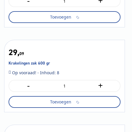
-
+
Lu
chocoprince
vanille
Toevoegen
171
gr
aantal
29,
09
Krakelingen zak 600 gr
Op vooraad! - Inhoud: 8
-
+
Krakelingen
zak
600
Toevoegen
gr
aantal