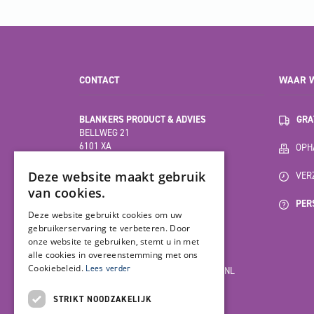
CONTACT
WAAR W
BLANKERS PRODUCT & ADVIES
GRA
BELLWEG 21
6101 XA
OPHA
ECHT
(HOOFDVESTIGING)
Deze website maakt gebruik
VER
van cookies.
PER
MOESDIJK 12F
Deze website gebruikt cookies om uw
6004 AX
gebruikerservaring te verbeteren. Door
WEERT
onze website te gebruiken, stemt u in met
alle cookies in overeenstemming met ons
Cookiebeleid.
Lees verder
INFO@BLANKERSPRODUCT-ADVIES.NL
085-7923978
STRIKT NOODZAKELIJK