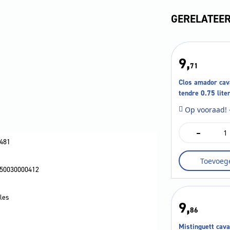
GERELATEE
9,
71
Clos amador cav
tendre 0.75 lite
Op vooraad! 
-
Clos
amador
481
cava
Toevoeg
brut
50030000412
rose
tendre
0.75
les
liter
9,
aantal
86
Mistinguett cava