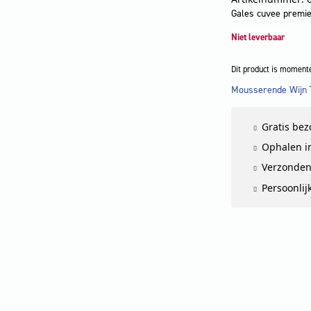
Gales cuvee premier
Niet leverbaar
Dit product is momente
Mousserende Wijn
LET OP
Gratis be
Ophalen in
Verzonden
Persoonlij