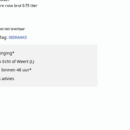
e rose brut 0.75 liter
el niet leverbaar
Tag:
08DRANKE
!
zorging*
 Echt of Weert (L)
 binnen 48 uur*
k advies