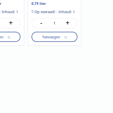
er
0.75 liter
- Inhoud: 1
Op vooraad! - Inhoud: 1
+
-
+
Moet
&
Chandon
en
Toevoegen
ice
imperial
0.75
liter
aantal