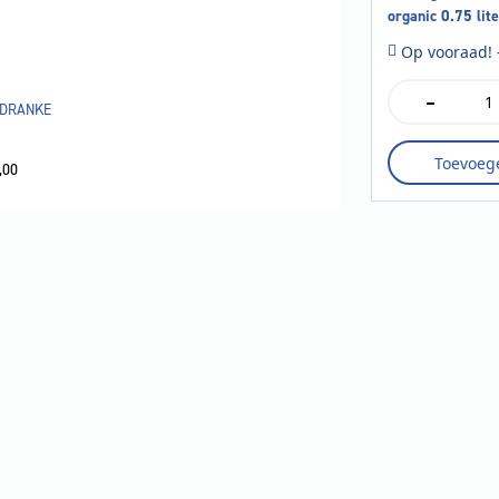
organic 0.75 lit
Op vooraad! 
-
Mistinguett
DRANKE
cava
brut
Toevoeg
bio
,00
organic
0.75
liter
aantal