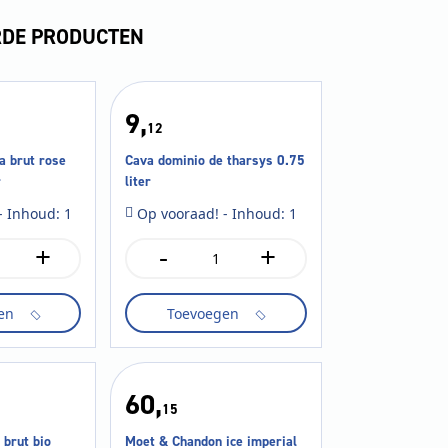
RDE PRODUCTEN
9,
12
a brut rose
Cava dominio de tharsys 0.75
r
liter
- Inhoud: 1
Op vooraad! - Inhoud: 1
+
-
+
Cava
dominio
de
en
Toevoegen
tharsys
0.75
liter
aantal
60,
15
 brut bio
Moet & Chandon ice imperial