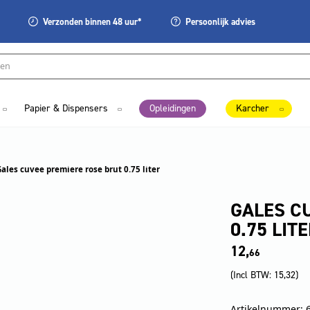
Verzonden
binnen 48 uur*
Persoonlijk
advies
Papier & Dispensers
Opleidingen
Karcher
Gales cuvee premiere rose brut 0.75 liter
GALES C
0.75 LIT
12,
66
(Incl BTW:
15,32
)
Artikelnummer: 