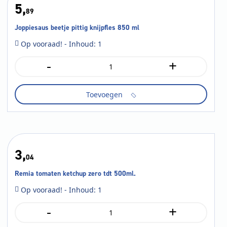
5,
89
Joppiesaus beetje pittig knijpfles 850 ml
Op vooraad! - Inhoud: 1
-
+
Joppiesaus
beetje
pittig
Toevoegen
knijpfles
850
ml
aantal
3,
04
Remia tomaten ketchup zero tdt 500ml.
Op vooraad! - Inhoud: 1
-
+
Remia
tomaten