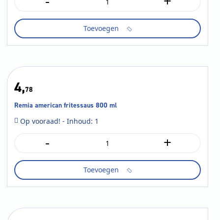
-
+
Oliehoorn
currysaus
900
Toevoegen
ml
aantal
4,
78
Remia american fritessaus 800 ml
Op vooraad! - Inhoud: 1
-
+
Remia
american
fritessaus
Toevoegen
800
ml
aantal