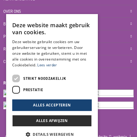
OVER ONS
BLOG
Deze website maakt gebruik
van cookies.
PRIVACYVERKLARING
Deze website gebruikt cookies om uw
gebruikerservaring te verbeteren. Door
RETOUR- EN TERUGBETALINGSBELEID
onze website te gebruiken, stemt u in met
alle cookies in overeenstemming met ons
COOKIES
Cookiebeleid.
Lees verder
STRIKT NOODZAKELIJK
REVIEWMERK
PRESTATIE
ALLES ACCEPTEREN
ALLES AFWIJZEN
DETAILS WEERGEVEN
© 2026 Blankers Product & Advies |
Maatwerk website
webmix |