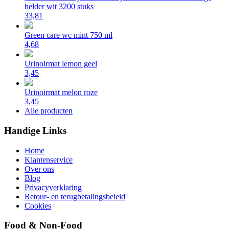
helder wit 3200 stuks
33,81
Green care wc mint 750 ml
4,68
Urinoirmat lemon geel
3,45
Urinoirmat melon roze
3,45
Alle producten
Handige Links
Home
Klantenservice
Over ons
Blog
Privacyverklaring
Retour- en terugbetalingsbeleid
Cookies
Food & Non-Food