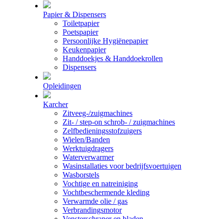
Papier & Dispensers
Toiletpapier
Poetspapier
Persoonlijke Hygiënepapier
Keukenpapier
Handdoekjes & Handdoekrollen
Dispensers
Opleidingen
Karcher
Zitveeg-/zuigmachines
Zit- / step-on schrob- / zuigmachines
Zelfbedieningsstofzuigers
Wielen/Banden
Werktuigdragers
Waterverwarmer
Wasinstallaties voor bedrijfsvoertuigen
Wasborstels
Vochtige en natreiniging
Vochtbeschermende kleding
Verwarmde olie / gas
Verbrandingsmotor
Vensterschraper en bladen