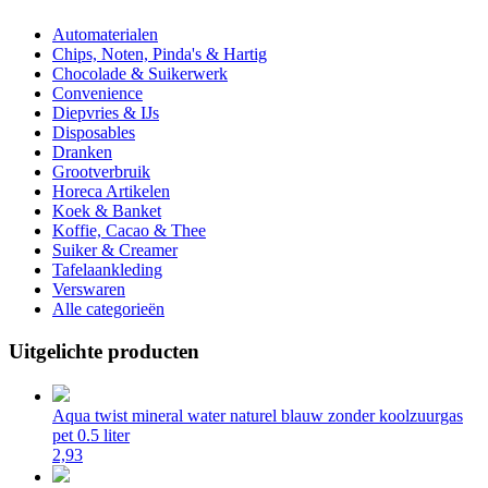
Automaterialen
Chips, Noten, Pinda's & Hartig
Chocolade & Suikerwerk
Convenience
Diepvries & IJs
Disposables
Dranken
Grootverbruik
Horeca Artikelen
Koek & Banket
Koffie, Cacao & Thee
Suiker & Creamer
Tafelaankleding
Verswaren
Alle categorieën
Uitgelichte producten
Aqua twist mineral water naturel blauw zonder koolzuurgas
pet 0.5 liter
2,93