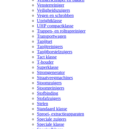
Vensterreiniger
Veiligheidszuigers
Vegen en schrobben
Uprightklasse
UHP compactklasse
Trappen- en roltrapreiniger
Transportwagen
Tapijtset
Tapijtreinigers
Tapijtborstelzuigers
Tact klasse
T-houder
Superklasse
Stromgenerator
Straatveegmachines
Stoomzuigers
Stoomreinigers
Stofbinding
Stofafzuigers
Stelen
Standaard klasse
Sproei- extractieapparaten
Speciale zuigers
Speciale klasse