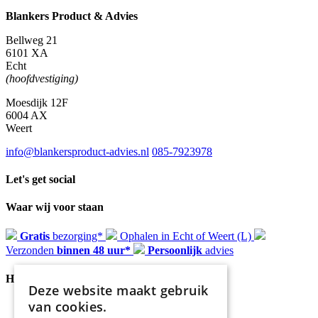
Blankers Product & Advies
Bellweg 21
6101 XA
Echt
(hoofdvestiging)
Moesdijk 12F
6004 AX
Weert
info@blankersproduct-advies.nl
085-7923978
Let's get social
Waar wij voor staan
Gratis
bezorging*
Ophalen in Echt of Weert (L)
Verzonden
binnen 48 uur*
Persoonlijk
advies
Handige Links
Deze website maakt gebruik
van cookies.
Home