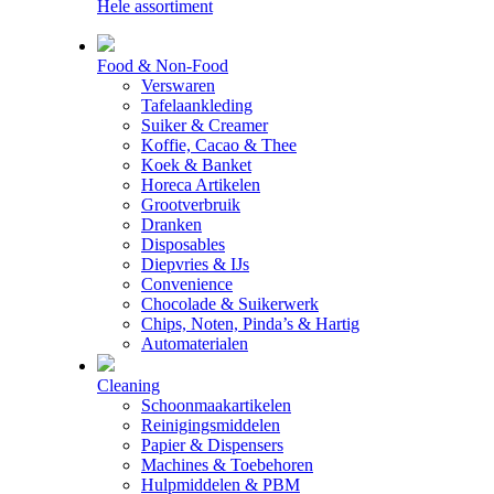
Hele assortiment
Food & Non-Food
Verswaren
Tafelaankleding
Suiker & Creamer
Koffie, Cacao & Thee
Koek & Banket
Horeca Artikelen
Grootverbruik
Dranken
Disposables
Diepvries & IJs
Convenience
Chocolade & Suikerwerk
Chips, Noten, Pinda’s & Hartig
Automaterialen
Cleaning
Schoonmaakartikelen
Reinigingsmiddelen
Papier & Dispensers
Machines & Toebehoren
Hulpmiddelen & PBM