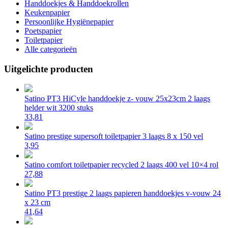
Handdoekjes & Handdoekrollen
Keukenpapier
Persoonlijke Hygiënepapier
Poetspapier
Toiletpapier
Alle categorieën
Uitgelichte producten
Satino PT3 HiCyle handdoekje z- vouw 25x23cm 2 laags
helder wit 3200 stuks
33,81
Satino prestige supersoft toiletpapier 3 laags 8 x 150 vel
3,95
Satino comfort toiletpapier recycled 2 laags 400 vel 10×4 rol
27,88
Satino PT3 prestige 2 laags papieren handdoekjes v-vouw 24
x 23 cm
41,64