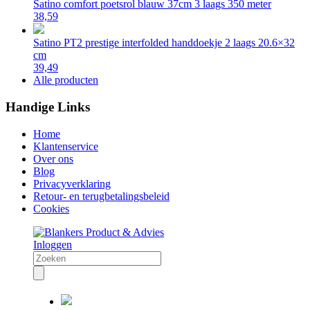
Satino comfort poetsrol blauw 37cm 3 laags 350 meter
38,59
Satino PT2 prestige interfolded handdoekje 2 laags 20.6×32
cm
39,49
Alle producten
Handige Links
Home
Klantenservice
Over ons
Blog
Privacyverklaring
Retour- en terugbetalingsbeleid
Cookies
Inloggen