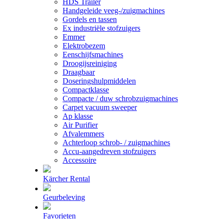
HDS Trailer
Handgeleide veeg-/zuigmachines
Gordels en tassen
Ex industriële stofzuigers
Emmer
Elektrobezem
Eenschijfsmachines
Droogijsreiniging
Draagbaar
Doseringshulpmiddelen
Compactklasse
Compacte / duw schrobzuigmachines
Carpet vacuum sweeper
Ap klasse
Air Purifier
Afvalemmers
Achterloop schrob- / zuigmachines
Accu-aangedreven stofzuigers
Accessoire
Kärcher Rental
Geurbeleving
Favorieten