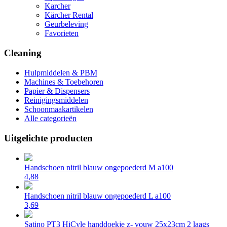
Karcher
Kärcher Rental
Geurbeleving
Favorieten
Cleaning
Hulpmiddelen & PBM
Machines & Toebehoren
Papier & Dispensers
Reinigingsmiddelen
Schoonmaakartikelen
Alle categorieën
Uitgelichte producten
Handschoen nitril blauw ongepoederd M a100
4,88
Handschoen nitril blauw ongepoederd L a100
3,69
Satino PT3 HiCyle handdoekje z- vouw 25x23cm 2 laags