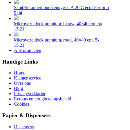
SanitPro onderhoudsreiniger CA 20 C eco! Perform
9,04
Microvezeldoek premium, blauw, 40×40 cm, 5x
15,21
Microvezeldoek premium, rood, 40×40 cm, 5x
15,21
Alle producten
Handige Links
Home
Klantenservice
Over ons
Blog
Privacyverklaring
Retour- en terugbetalingsbeleid
Cookies
Papier & Dispensers
Dispensers