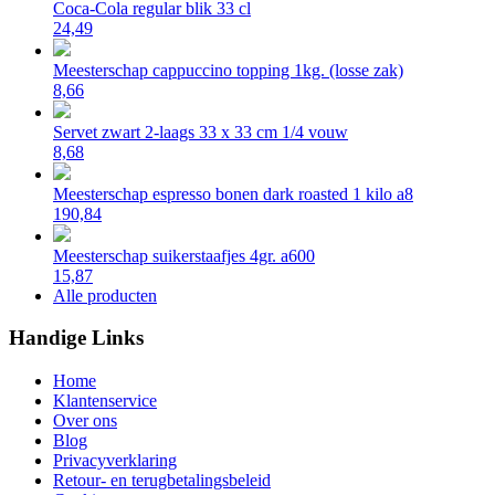
Coca-Cola regular blik 33 cl
24,49
Meesterschap cappuccino topping 1kg. (losse zak)
8,66
Servet zwart 2-laags 33 x 33 cm 1/4 vouw
8,68
Meesterschap espresso bonen dark roasted 1 kilo a8
190,84
Meesterschap suikerstaafjes 4gr. a600
15,87
Alle producten
Handige Links
Home
Klantenservice
Over ons
Blog
Privacyverklaring
Retour- en terugbetalingsbeleid