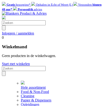
Gratis
bezorging*
Ophalen in Echt of Weert (L)
Verzonden
binnen
48 uur*
Persoonlijk
advies
Inloggen / aanmelden
0
Winkelmand
Geen producten in de winkelwagen.
Start met winkelen
Hele assortiment
Food & Non-Food
Cleaning
Papier & Dispensers
Opleidingen