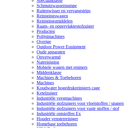
Speciaalklasse
Schmutzwasserpumpe
Ruitenwisser en vervangstrips
Reinigingswagen
Reinigingsmiddelen
Raam- en oppervlaktestofzuiger
Producten
Polijstmachines
Overige
Outdoor Power Equipment
Oude apparaten
Onverwarmd
Natreiniging
Mobiele wagen met emmers
Middenklasse
Machines & Toebehoren
Machines
Koudwater hogedrukreinigers cage
Ketelzuiger
Industriële veegmachines
Industriële stofzuigers voor vloeistoffen / spanen
Industriële stofzuigers voor vaste stoffen / stof
Industriële ontstoffen Ex
Houder vensterreiniger
Homebase toebehoren