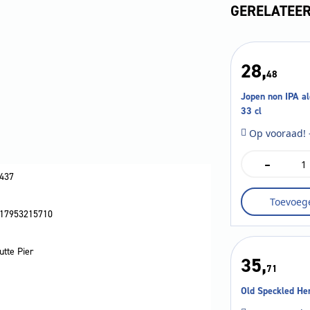
GERELATEE
28,
48
Jopen non IPA al
33 cl
Op vooraad! 
-
Jopen
non
437
IPA
Toevoeg
alcoholarm
17953215710
fles
33
cl
utte Pier
aantal
35,
71
Old Speckled Hen