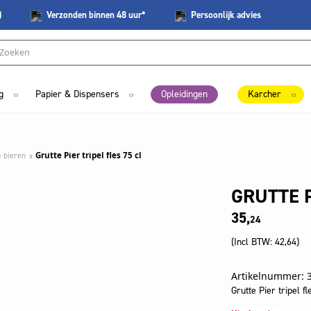
)
Verzonden
binnen 48 uur*
Persoonlijk
advies
g
Papier & Dispensers
Opleidingen
Karcher
e bieren
Grutte Pier tripel fles 75 cl
GRUTTE P
35,
24
(Incl BTW:
42,64
)
Artikelnummer: 
Grutte Pier tripel fl