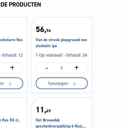
RDE PRODUCTEN
56,
94
coholarm fles
Van de streek playground non
alcoholic ipa
- Inhoud: 12
Op vooraad! - Inhoud: 24
+
-
+
Van
de
streek
en
Toevoegen
playground
non
alcoholic
ipa
aantal
11,
69
 fles 50 cl.
Het Brouwdok
geschenkverpakking 4 flesjes