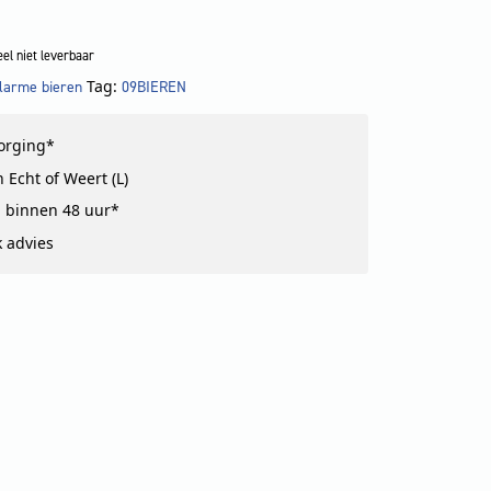
el niet leverbaar
Tag:
olarme bieren
09BIEREN
!
zorging*
 Echt of Weert (L)
 binnen 48 uur*
k advies