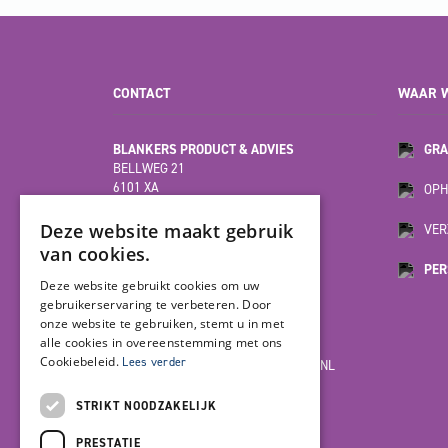
CONTACT
WAAR W
BLANKERS PRODUCT & ADVIES
GRA
BELLWEG 21
6101 XA
OPH
ECHT
(HOOFDVESTIGING)
Deze website maakt gebruik
VER
van cookies.
PER
MOESDIJK 12F
Deze website gebruikt cookies om uw
6004 AX
gebruikerservaring te verbeteren. Door
WEERT
onze website te gebruiken, stemt u in met
alle cookies in overeenstemming met ons
Cookiebeleid.
Lees verder
INFO@BLANKERSPRODUCT-ADVIES.NL
085-7923978
STRIKT NOODZAKELIJK
PRESTATIE