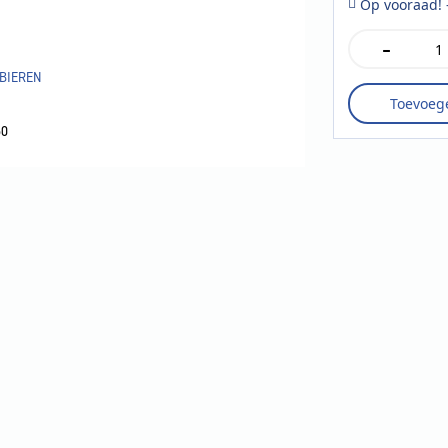
Op vooraad! 
-
Old
Speckled
BIEREN
Hen
Toevoeg
fles
50
50
cl.
aantal