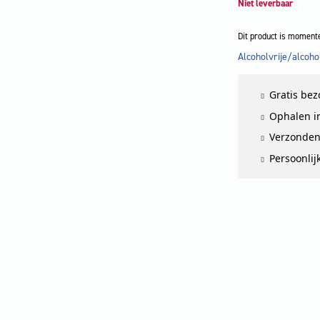
Niet leverbaar
Dit product is momente
Alcoholvrije/alcoh
LET OP
Gratis be
Ophalen in
Verzonden
Persoonlij