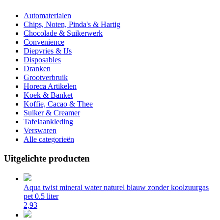
Automaterialen
Chips, Noten, Pinda's & Hartig
Chocolade & Suikerwerk
Convenience
Diepvries & IJs
Disposables
Dranken
Grootverbruik
Horeca Artikelen
Koek & Banket
Koffie, Cacao & Thee
Suiker & Creamer
Tafelaankleding
Verswaren
Alle categorieën
Uitgelichte producten
Aqua twist mineral water naturel blauw zonder koolzuurgas
pet 0.5 liter
2,93