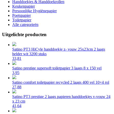
Handdoekjes & Handdoekrollen
Keukenpapier
Persoonlijke Hygiënepapier
Poetspapier
Toiletpapier
Alle categorieën
Uitgelichte producten
Satino PT3 HiCyle handdoekje z- vouw 25x23cm 2 laags
helder wit 3200 stuks
33,81
Satino prestige supersoft toiletpapier 3 laags 8 x 150 vel
3,95
Satino comfort toiletpapier recycled 2 laags 400 vel 10×4 rol
27,88
Satino PT3 prestige 2 laags papieren handdoekjes v-vouw 24
x 23 cm
41,64