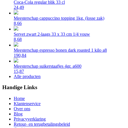
Coca-Cola regular blik 33 cl
24,49
Meesterschap cappuccino topping 1kg. (losse zak)
8,66
Servet zwart 2-laags 33 x 33 cm 1/4 vouw
8,68
Meesterschap espresso bonen dark roasted 1 kilo a8
190,84
Meesterschap suikerstaafjes 4gr. a600
15,87
Alle producten
Handige Links
Home
Klantenservice
Over ons
Blog
Privacyverklaring
Retour- en terugbetalingsbeleid