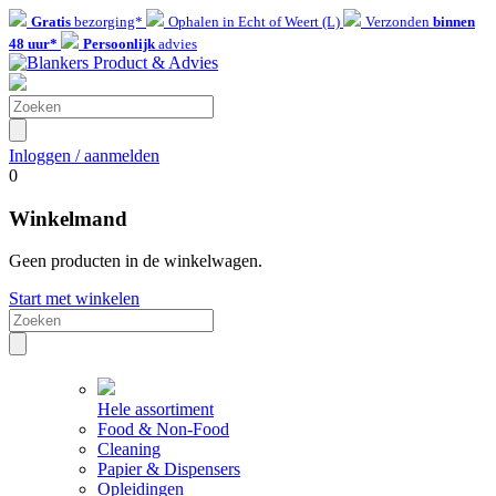
Gratis
bezorging*
Ophalen in Echt of Weert (L)
Verzonden
binnen
48 uur*
Persoonlijk
advies
Inloggen / aanmelden
0
Winkelmand
Geen producten in de winkelwagen.
Start met winkelen
Hele assortiment
Food & Non-Food
Cleaning
Papier & Dispensers
Opleidingen