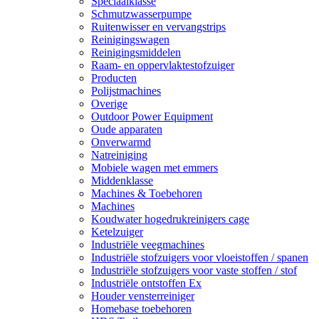
Speciaalklasse
Schmutzwasserpumpe
Ruitenwisser en vervangstrips
Reinigingswagen
Reinigingsmiddelen
Raam- en oppervlaktestofzuiger
Producten
Polijstmachines
Overige
Outdoor Power Equipment
Oude apparaten
Onverwarmd
Natreiniging
Mobiele wagen met emmers
Middenklasse
Machines & Toebehoren
Machines
Koudwater hogedrukreinigers cage
Ketelzuiger
Industriële veegmachines
Industriële stofzuigers voor vloeistoffen / spanen
Industriële stofzuigers voor vaste stoffen / stof
Industriële ontstoffen Ex
Houder vensterreiniger
Homebase toebehoren