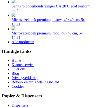
SanitPro onderhoudsreiniger CA 20 C eco! Perform
9,04
Microvezeldoek premium, blauw, 40×40 cm, 5x
15,21
Microvezeldoek premium, rood, 40×40 cm, 5x
15,21
Alle producten
Handige Links
Home
Klantenservice
Over ons
Blog
Privacyverklaring
Retour- en terugbetalingsbeleid
Cookies
Papier & Dispensers
Dispensers