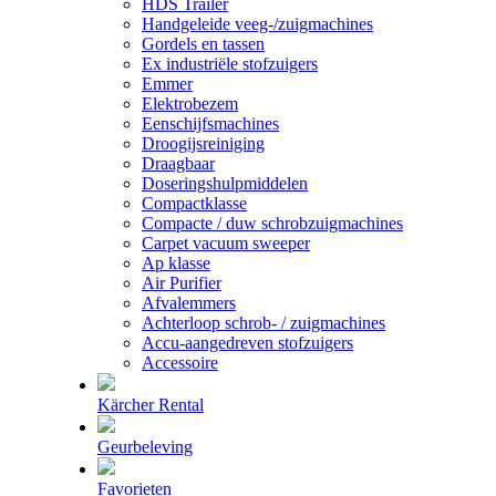
HDS Trailer
Handgeleide veeg-/zuigmachines
Gordels en tassen
Ex industriële stofzuigers
Emmer
Elektrobezem
Eenschijfsmachines
Droogijsreiniging
Draagbaar
Doseringshulpmiddelen
Compactklasse
Compacte / duw schrobzuigmachines
Carpet vacuum sweeper
Ap klasse
Air Purifier
Afvalemmers
Achterloop schrob- / zuigmachines
Accu-aangedreven stofzuigers
Accessoire
Kärcher Rental
Geurbeleving
Favorieten