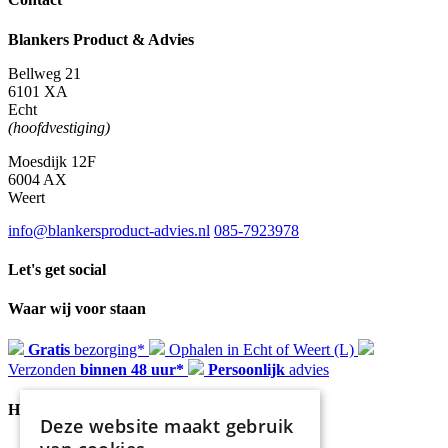
Blankers Product & Advies
Bellweg 21
6101 XA
Echt
(hoofdvestiging)
Moesdijk 12F
6004 AX
Weert
info@blankersproduct-advies.nl
085-7923978
Let's get social
Waar wij voor staan
Gratis
bezorging*
Ophalen in Echt of Weert (L)
Verzonden
binnen 48 uur*
Persoonlijk
advies
Handige Links
Deze website maakt gebruik