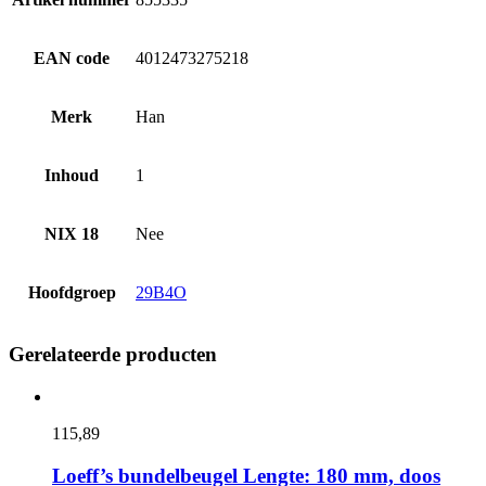
EAN code
4012473275218
Merk
Han
Inhoud
1
NIX 18
Nee
Hoofdgroep
29B4O
Gerelateerde producten
115,
89
Loeff’s bundelbeugel Lengte: 180 mm, doos