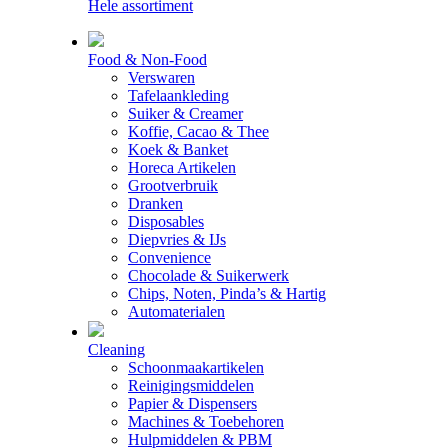
Hele assortiment
Food & Non-Food
Verswaren
Tafelaankleding
Suiker & Creamer
Koffie, Cacao & Thee
Koek & Banket
Horeca Artikelen
Grootverbruik
Dranken
Disposables
Diepvries & IJs
Convenience
Chocolade & Suikerwerk
Chips, Noten, Pinda’s & Hartig
Automaterialen
Cleaning
Schoonmaakartikelen
Reinigingsmiddelen
Papier & Dispensers
Machines & Toebehoren
Hulpmiddelen & PBM