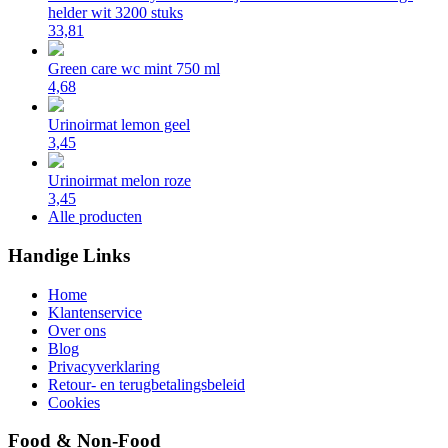
helder wit 3200 stuks
33,81
Green care wc mint 750 ml
4,68
Urinoirmat lemon geel
3,45
Urinoirmat melon roze
3,45
Alle producten
Handige Links
Home
Klantenservice
Over ons
Blog
Privacyverklaring
Retour- en terugbetalingsbeleid
Cookies
Food & Non-Food