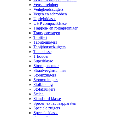
Vensterreiniger
Veiligheidszuigers
Vegen en schrobben
Uprightklasse
UHP compactklasse
Trappen- en roltrapreiniger
Transportwagen
Tapijtset
Tapijtreinigers
Tapijtborstelzuigers
Tact klasse
T-houder
Superklasse
Stromgenerator
Straatveegmachines
Stoomzuigers
Stoomreinigers
Stofbinding
Stofafzuigers
Stelen
Standaard klasse
Sproei- extractieapparaten
Speciale zuigers
Speciale klasse