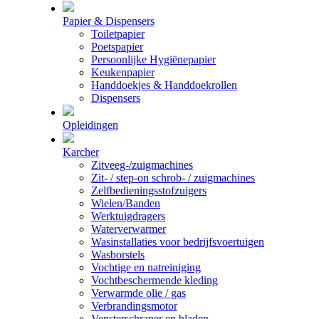
Papier & Dispensers
Toiletpapier
Poetspapier
Persoonlijke Hygiënepapier
Keukenpapier
Handdoekjes & Handdoekrollen
Dispensers
Opleidingen
Karcher
Zitveeg-/zuigmachines
Zit- / step-on schrob- / zuigmachines
Zelfbedieningsstofzuigers
Wielen/Banden
Werktuigdragers
Waterverwarmer
Wasinstallaties voor bedrijfsvoertuigen
Wasborstels
Vochtige en natreiniging
Vochtbeschermende kleding
Verwarmde olie / gas
Verbrandingsmotor
Vensterschraper en bladen