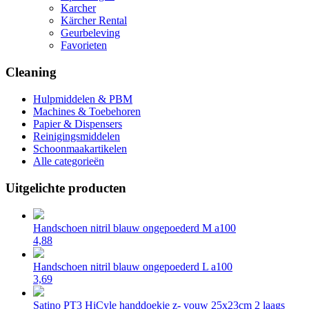
Karcher
Kärcher Rental
Geurbeleving
Favorieten
Cleaning
Hulpmiddelen & PBM
Machines & Toebehoren
Papier & Dispensers
Reinigingsmiddelen
Schoonmaakartikelen
Alle categorieën
Uitgelichte producten
Handschoen nitril blauw ongepoederd M a100
4,88
Handschoen nitril blauw ongepoederd L a100
3,69
Satino PT3 HiCyle handdoekje z- vouw 25x23cm 2 laags