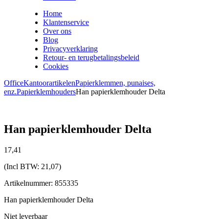
Home
Klantenservice
Over ons
Blog
Privacyverklaring
Retour- en terugbetalingsbeleid
Cookies
Office
Kantoorartikelen
Papierklemmen, punaises,
enz.
Papierklemhouders
Han papierklemhouder Delta
Han papierklemhouder Delta
17,
41
(Incl BTW:
21,07
)
Artikelnummer: 855335
Han papierklemhouder Delta
Niet leverbaar