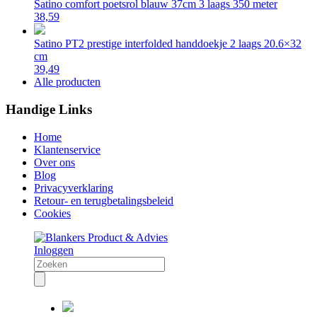
Satino comfort poetsrol blauw 37cm 3 laags 350 meter
38,59
Satino PT2 prestige interfolded handdoekje 2 laags 20.6×32
cm
39,49
Alle producten
Handige Links
Home
Klantenservice
Over ons
Blog
Privacyverklaring
Retour- en terugbetalingsbeleid
Cookies
Inloggen