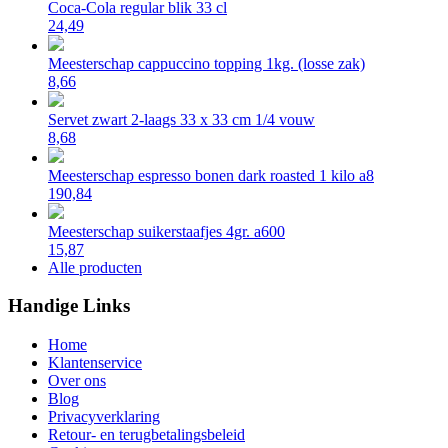
Coca-Cola regular blik 33 cl
24,49
Meesterschap cappuccino topping 1kg. (losse zak)
8,66
Servet zwart 2-laags 33 x 33 cm 1/4 vouw
8,68
Meesterschap espresso bonen dark roasted 1 kilo a8
190,84
Meesterschap suikerstaafjes 4gr. a600
15,87
Alle producten
Handige Links
Home
Klantenservice
Over ons
Blog
Privacyverklaring
Retour- en terugbetalingsbeleid