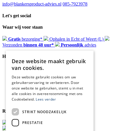
info@blankersproduct-advies.nl
085-7923978
Let's get social
Waar wij voor staan
Gratis
bezorging*
Ophalen in Echt of Weert (L)
Verzonden
binnen 48 uur*
Persoonlijk
advies
Handige Links
Deze website maakt gebruik
van cookies.
Home
Klantenservice
Deze website gebruikt cookies om uw
Over ons
gebruikerservaring te verbeteren. Door
Blog
onze website te gebruiken, stemt u in met
Privacyverklaring
alle cookies in overeenstemming met ons
Retour- en terugbetalingsbeleid
Cookiebeleid.
Lees verder
Cookies
Reviewmerk
STRIKT NOODZAKELIJK
PRESTATIE