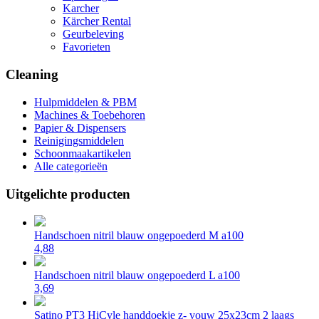
Karcher
Kärcher Rental
Geurbeleving
Favorieten
Cleaning
Hulpmiddelen & PBM
Machines & Toebehoren
Papier & Dispensers
Reinigingsmiddelen
Schoonmaakartikelen
Alle categorieën
Uitgelichte producten
Handschoen nitril blauw ongepoederd M a100
4,88
Handschoen nitril blauw ongepoederd L a100
3,69
Satino PT3 HiCyle handdoekje z- vouw 25x23cm 2 laags