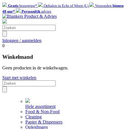
Gratis
bezorging*
Ophalen in Echt of Weert (L)
Verzonden
binnen
48 uur*
Persoonlijk
advies
Inloggen / aanmelden
0
Winkelmand
Geen producten in de winkelwagen.
Start met winkelen
Hele assortiment
Food & Non-Food
Cleaning
Papier & Dispensers
Opleidingen