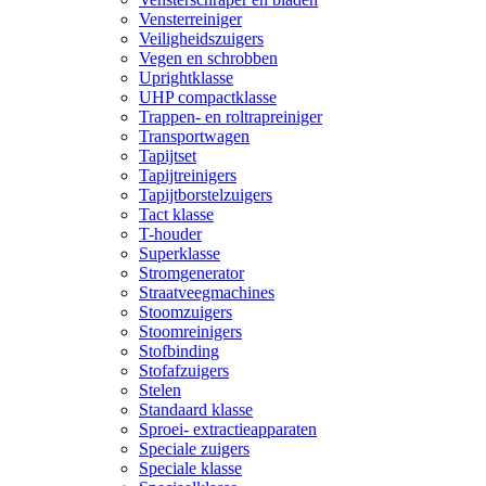
Vensterreiniger
Veiligheidszuigers
Vegen en schrobben
Uprightklasse
UHP compactklasse
Trappen- en roltrapreiniger
Transportwagen
Tapijtset
Tapijtreinigers
Tapijtborstelzuigers
Tact klasse
T-houder
Superklasse
Stromgenerator
Straatveegmachines
Stoomzuigers
Stoomreinigers
Stofbinding
Stofafzuigers
Stelen
Standaard klasse
Sproei- extractieapparaten
Speciale zuigers
Speciale klasse