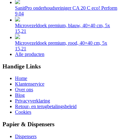
SanitPro onderhoudsreiniger CA 20 C eco! Perform
9,04
Microvezeldoek premium, blauw, 40×40 cm, 5x
15,21
Microvezeldoek premium, rood, 40×40 cm, 5x
15,21
Alle producten
Handige Links
Home
Klantenservice
Over ons
Blog
Privacyverklaring
Retour- en terugbetalingsbeleid
Cookies
Papier & Dispensers
Dispensers