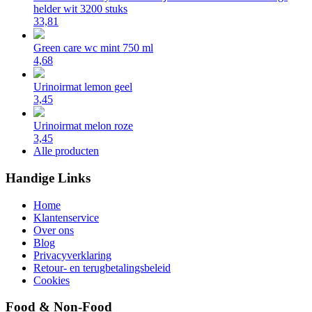
helder wit 3200 stuks
33,81
Green care wc mint 750 ml
4,68
Urinoirmat lemon geel
3,45
Urinoirmat melon roze
3,45
Alle producten
Handige Links
Home
Klantenservice
Over ons
Blog
Privacyverklaring
Retour- en terugbetalingsbeleid
Cookies
Food & Non-Food