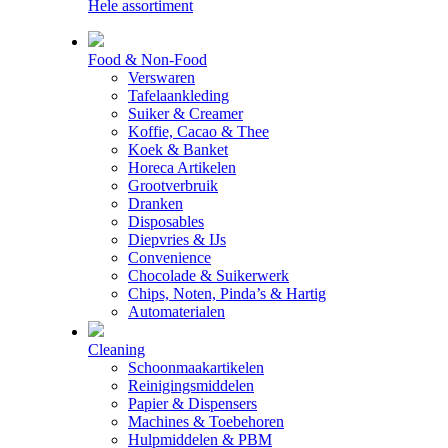
Hele assortiment
Food & Non-Food
Verswaren
Tafelaankleding
Suiker & Creamer
Koffie, Cacao & Thee
Koek & Banket
Horeca Artikelen
Grootverbruik
Dranken
Disposables
Diepvries & IJs
Convenience
Chocolade & Suikerwerk
Chips, Noten, Pinda’s & Hartig
Automaterialen
Cleaning
Schoonmaakartikelen
Reinigingsmiddelen
Papier & Dispensers
Machines & Toebehoren
Hulpmiddelen & PBM