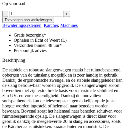
Op voorraad
HT
-
+
4.20
Toevoegen aan winkelwagen
Set
Bewateringssystemen
,
Karcher
,
Machines
aantal
Gratis bezorging*
Ophalen in Echt of Weert (L)
Verzonden binnen 48 uur*
Persoonlijk advies
Beschrijving
De stabiele en robuuste slangenwagen maakt het ruimtebesparend
opbergen van de tuinslang mogelijk en is zeer handig in gebruik.
Dankzij de ergonomische zwengel en de stabiele slanggeleider kan
de slang betrouwbaar worden opgerold. De slangenwagen scoort
bovendien met zijn extra brede basis voor maximale stabiliteit en
zijn UV- en vorstbestendigheid. Dankzij de innovatieve
snelspanhendels kan de telescoopsteel gemakkelijk op de juiste
hoogte worden ingesteld of helemaal naar beneden worden
bewogen. Bovenal zorgt het helemaal naar beneden schuiven voor
ruimtebesparende opslag. De slangenwagen is direct klaar voor
gebruik dankzij de meegeleverde 20 m slang en accessoires, zoals
de Kärcher aansluitstukken, kraanadapter en mondstuk. De