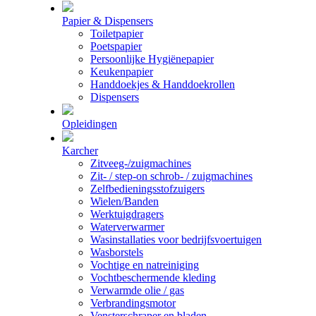
Papier & Dispensers
Toiletpapier
Poetspapier
Persoonlijke Hygiënepapier
Keukenpapier
Handdoekjes & Handdoekrollen
Dispensers
Opleidingen
Karcher
Zitveeg-/zuigmachines
Zit- / step-on schrob- / zuigmachines
Zelfbedieningsstofzuigers
Wielen/Banden
Werktuigdragers
Waterverwarmer
Wasinstallaties voor bedrijfsvoertuigen
Wasborstels
Vochtige en natreiniging
Vochtbeschermende kleding
Verwarmde olie / gas
Verbrandingsmotor
Vensterschraper en bladen