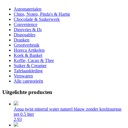
Automaterialen
Chips, Noten, Pinda's & Hartig
Chocolade & Suikerwerk
Convenience
Diepvries & IJs
Disposables
Dranken
Grootverbruik
Horeca Artikelen
Koek & Banket
Koffie, Cacao & Thee
Suiker & Creamer
Tafelaankleding
Verswaren
Alle categorieën
Uitgelichte producten
Aqua twist mineral water naturel blauw zonder koolzuurgas
pet 0.5 liter
2,93