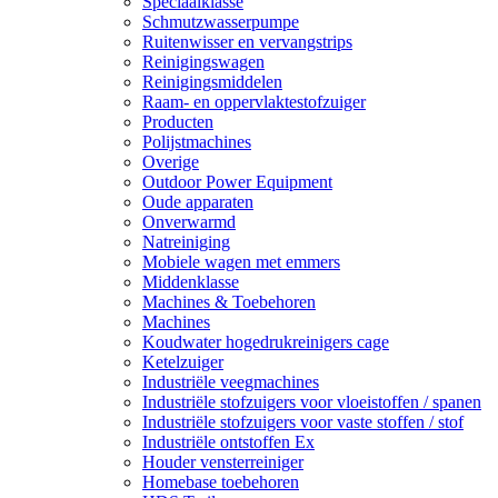
Speciaalklasse
Schmutzwasserpumpe
Ruitenwisser en vervangstrips
Reinigingswagen
Reinigingsmiddelen
Raam- en oppervlaktestofzuiger
Producten
Polijstmachines
Overige
Outdoor Power Equipment
Oude apparaten
Onverwarmd
Natreiniging
Mobiele wagen met emmers
Middenklasse
Machines & Toebehoren
Machines
Koudwater hogedrukreinigers cage
Ketelzuiger
Industriële veegmachines
Industriële stofzuigers voor vloeistoffen / spanen
Industriële stofzuigers voor vaste stoffen / stof
Industriële ontstoffen Ex
Houder vensterreiniger
Homebase toebehoren