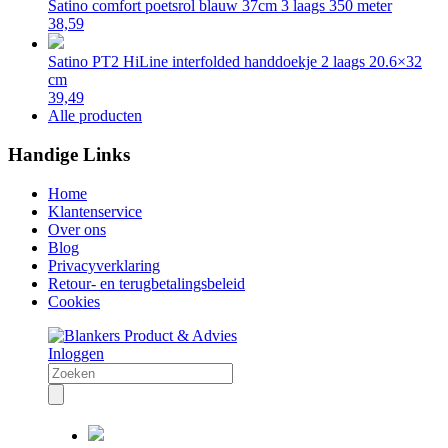
Satino comfort poetsrol blauw 37cm 3 laags 350 meter
38,59
Satino PT2 HiLine interfolded handdoekje 2 laags 20.6×32
cm
39,49
Alle producten
Handige Links
Home
Klantenservice
Over ons
Blog
Privacyverklaring
Retour- en terugbetalingsbeleid
Cookies
Inloggen