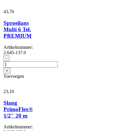
aantal
43,
76
Sproeilans
Multi 6 Tel.
PREMIUM
Artikelnummer:
2.645-137.0
Sproeilans
-
Multi
6
+
Tel.
Toevoegen
PREMIUM
aantal
23,
10
Slang
PrimoFlex®
1/2″ 20 m
Artikelnummer: