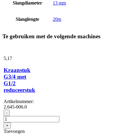
Slangdiameter
13 mm
Slanglengte
20m
Te gebruiken met de volgende machines
5,
17
Kraanstuk
G3/4 met
G1/2
reduceerstuk
Artikelnummer:
2.645-006.0
Kraanstuk
-
G3/4
met
+
G1/2
Toevoegen
reduceerstuk