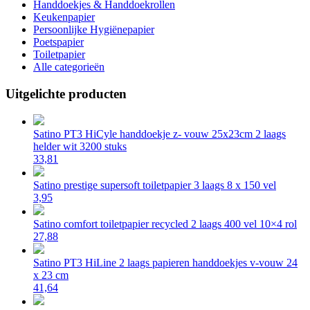
Handdoekjes & Handdoekrollen
Keukenpapier
Persoonlijke Hygiënepapier
Poetspapier
Toiletpapier
Alle categorieën
Uitgelichte producten
Satino PT3 HiCyle handdoekje z- vouw 25x23cm 2 laags
helder wit 3200 stuks
33,81
Satino prestige supersoft toiletpapier 3 laags 8 x 150 vel
3,95
Satino comfort toiletpapier recycled 2 laags 400 vel 10×4 rol
27,88
Satino PT3 HiLine 2 laags papieren handdoekjes v-vouw 24
x 23 cm
41,64