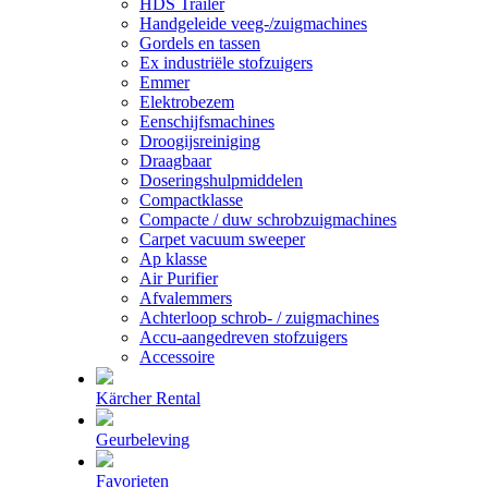
HDS Trailer
Handgeleide veeg-/zuigmachines
Gordels en tassen
Ex industriële stofzuigers
Emmer
Elektrobezem
Eenschijfsmachines
Droogijsreiniging
Draagbaar
Doseringshulpmiddelen
Compactklasse
Compacte / duw schrobzuigmachines
Carpet vacuum sweeper
Ap klasse
Air Purifier
Afvalemmers
Achterloop schrob- / zuigmachines
Accu-aangedreven stofzuigers
Accessoire
Kärcher Rental
Geurbeleving
Favorieten