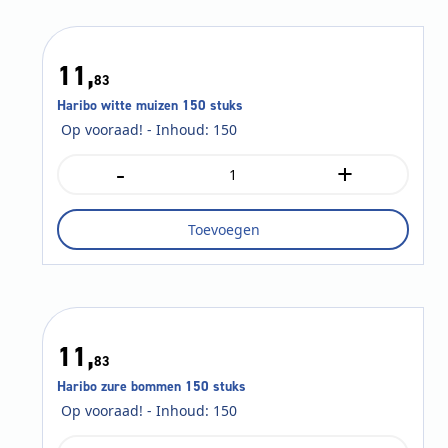
11,
83
Haribo witte muizen 150 stuks
Op vooraad! - Inhoud: 150
-
+
Haribo
witte
muizen
Toevoegen
150
stuks
aantal
11,
83
Haribo zure bommen 150 stuks
Op vooraad! - Inhoud: 150