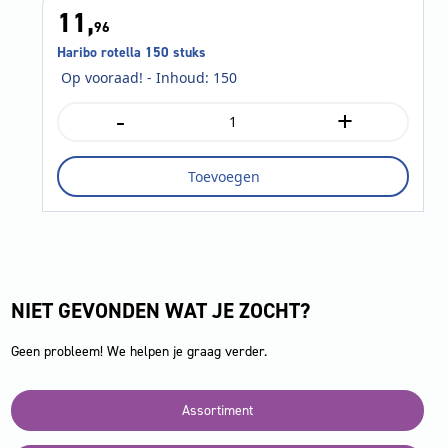
11,
96
Haribo rotella 150 stuks
Op vooraad! - Inhoud: 150
-
+
Haribo
rotella
150
Toevoegen
stuks
aantal
NIET GEVONDEN WAT JE ZOCHT?
Geen probleem! We helpen je graag verder.
Assortiment