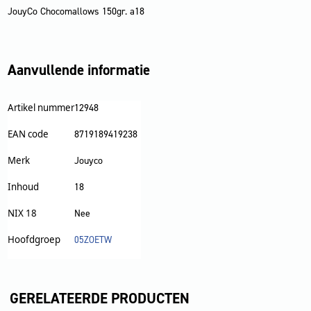
JouyCo Chocomallows 150gr. a18
Aanvullende informatie
Artikel nummer
12948
EAN code
8719189419238
Merk
Jouyco
Inhoud
18
NIX 18
Nee
Hoofdgroep
05ZOETW
GERELATEERDE PRODUCTEN