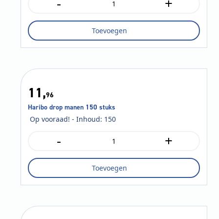
-
+
Haribo
zure
bommen
Toevoegen
150
stuks
aantal
11,
96
Haribo drop manen 150 stuks
Op vooraad! - Inhoud: 150
-
+
Haribo
drop
manen
Toevoegen
150
stuks
aantal