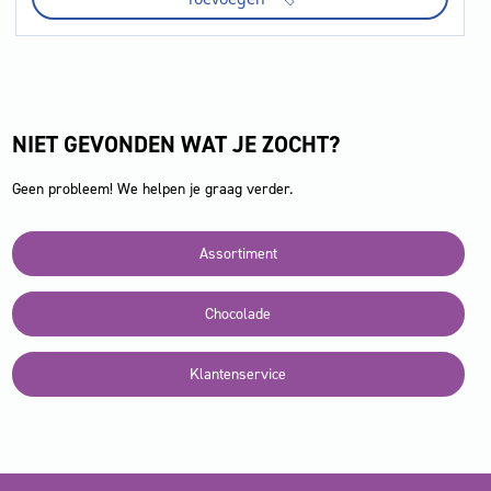
gr
aantal
NIET GEVONDEN WAT JE ZOCHT?
Geen probleem! We helpen je graag verder.
Assortiment
Chocolade
Klantenservice