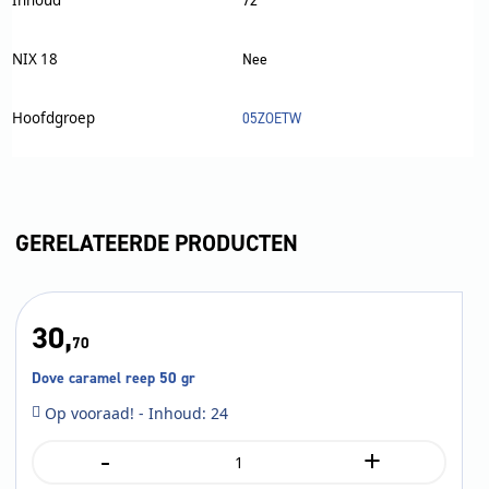
72
NIX 18
Nee
Hoofdgroep
05ZOETW
GERELATEERDE PRODUCTEN
30,
70
Dove caramel reep 50 gr
Op vooraad! - Inhoud: 24
-
+
Dove
caramel