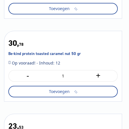
reep
Toevoegen
50
gr
aantal
30,
78
Be-kind protein toasted caramel nut 50 gr
Op vooraad! - Inhoud: 12
-
+
Be-
kind
protein
Toevoegen
toasted
caramel
nut
50
gr
aantal
23,
53