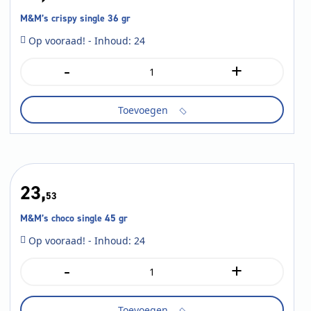
M&M’s crispy single 36 gr
Op vooraad! - Inhoud: 24
-
+
M&M's
crispy
single
Toevoegen
36
gr
aantal
23,
53
M&M’s choco single 45 gr
Op vooraad! - Inhoud: 24
-
+
M&M's
choco
single
Toevoegen
45