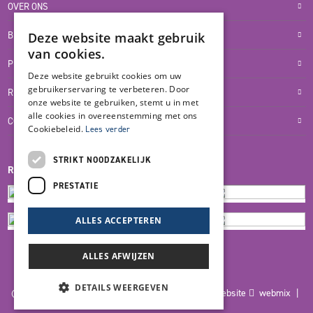
OVER ONS
BLOG
Deze website maakt gebruik
van cookies.
PRIVACYVERKLARING
Deze website gebruikt cookies om uw
gebruikerservaring te verbeteren. Door
RETOUR- EN TERUGBETALINGSBELEID
onze website te gebruiken, stemt u in met
alle cookies in overeenstemming met ons
COOKIES
Cookiebeleid.
Lees verder
STRIKT NOODZAKELIJK
REVIEWMERK
PRESTATIE
ALLES ACCEPTEREN
ALLES AFWIJZEN
DETAILS WEERGEVEN
© 2026 Blankers Product & Advies |
Maatwerk website
webmix |
Powered by
Marker Media