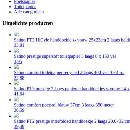
Poetspapier
Toiletpapier
Alle categorieën
Uitgelichte producten
Satino PT3 HiCyle handdoekje z- vouw 25x23cm 2 laags helde
33,81
Satino prestige supersoft toiletpapier 3 laags 8 x 150 vel
3,95
Satino comfort toiletpapier recycled 2 laags 400 vel 10×4 rol
27,88
Satino PT3 prestige 2 laags papieren handdoekjes v-vouw 24 
41,64
Satino comfort poetsrol blauw 37cm 3 laags 350 meter
38,59
Satino PT2 prestige interfolded handdoekje 2 laags 20.6×32 c
39,49