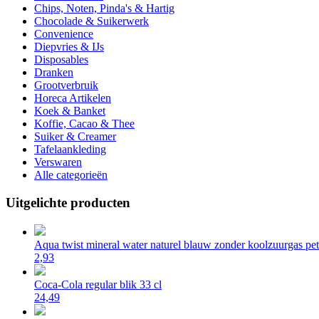
Chips, Noten, Pinda's & Hartig
Chocolade & Suikerwerk
Convenience
Diepvries & IJs
Disposables
Dranken
Grootverbruik
Horeca Artikelen
Koek & Banket
Koffie, Cacao & Thee
Suiker & Creamer
Tafelaankleding
Verswaren
Alle categorieën
Uitgelichte producten
Aqua twist mineral water naturel blauw zonder koolzuurgas pet 
2,93
Coca-Cola regular blik 33 cl
24,49