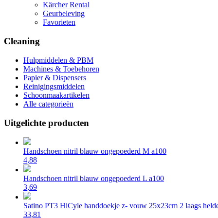
Kärcher Rental
Geurbeleving
Favorieten
Cleaning
Hulpmiddelen & PBM
Machines & Toebehoren
Papier & Dispensers
Reinigingsmiddelen
Schoonmaakartikelen
Alle categorieën
Uitgelichte producten
Handschoen nitril blauw ongepoederd M a100
4,88
Handschoen nitril blauw ongepoederd L a100
3,69
Satino PT3 HiCyle handdoekje z- vouw 25x23cm 2 laags helde
33,81