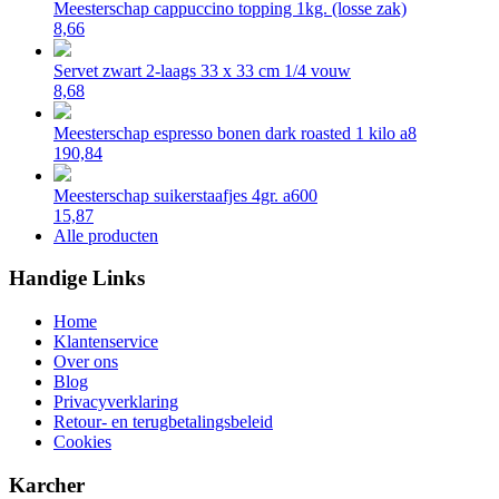
Meesterschap cappuccino topping 1kg. (losse zak)
8,66
Servet zwart 2-laags 33 x 33 cm 1/4 vouw
8,68
Meesterschap espresso bonen dark roasted 1 kilo a8
190,84
Meesterschap suikerstaafjes 4gr. a600
15,87
Alle producten
Handige Links
Home
Klantenservice
Over ons
Blog
Privacyverklaring
Retour- en terugbetalingsbeleid
Cookies
Karcher