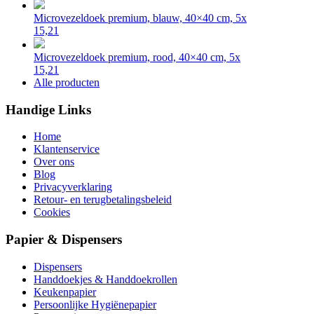
Microvezeldoek premium, blauw, 40×40 cm, 5x
15,21
Microvezeldoek premium, rood, 40×40 cm, 5x
15,21
Alle producten
Handige Links
Home
Klantenservice
Over ons
Blog
Privacyverklaring
Retour- en terugbetalingsbeleid
Cookies
Papier & Dispensers
Dispensers
Handdoekjes & Handdoekrollen
Keukenpapier
Persoonlijke Hygiënepapier