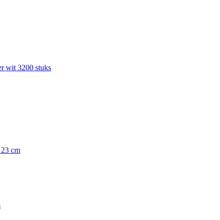
r wit 3200 stuks
x 23 cm
m