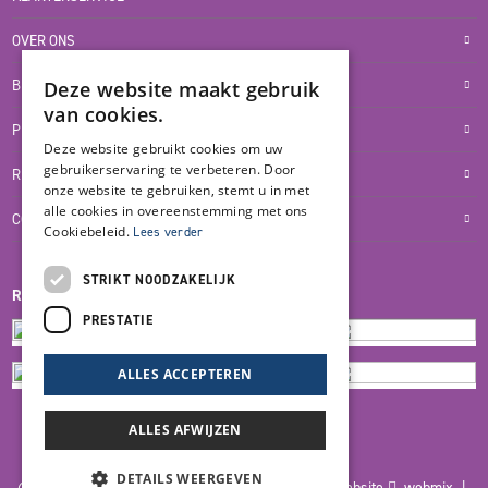
OVER ONS
BLOG
Deze website maakt gebruik
van cookies.
PRIVACYVERKLARING
Deze website gebruikt cookies om uw
gebruikerservaring te verbeteren. Door
RETOUR- EN TERUGBETALINGSBELEID
onze website te gebruiken, stemt u in met
alle cookies in overeenstemming met ons
COOKIES
Cookiebeleid.
Lees verder
STRIKT NOODZAKELIJK
REVIEWMERK
PRESTATIE
ALLES ACCEPTEREN
ALLES AFWIJZEN
DETAILS WEERGEVEN
© 2026 Blankers Product & Advies |
Maatwerk website
webmix |