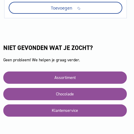
single
Toevoegen
36
gr
aantal
NIET GEVONDEN WAT JE ZOCHT?
Geen probleem! We helpen je graag verder.
Assortiment
Chocolade
Klantenservice