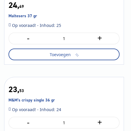
24,
49
Maltesers 37 gr
Op vooraad! - Inhoud: 25
-
+
Maltesers
37
gr
Toevoegen
aantal
23,
53
M&M’s crispy single 36 gr
Op vooraad! - Inhoud: 24
-
+
M&M's
crispy