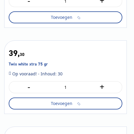
-
+
Milka
oreo
bar
Toevoegen
37
gr
aantal
39,
30
Twix white xtra 75 gr
Op vooraad! - Inhoud: 30
-
+
Twix
white
xtra
Toevoegen
75
gr
aantal