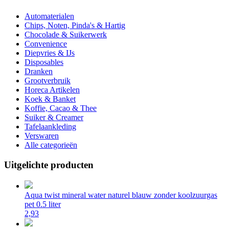
Automaterialen
Chips, Noten, Pinda's & Hartig
Chocolade & Suikerwerk
Convenience
Diepvries & IJs
Disposables
Dranken
Grootverbruik
Horeca Artikelen
Koek & Banket
Koffie, Cacao & Thee
Suiker & Creamer
Tafelaankleding
Verswaren
Alle categorieën
Uitgelichte producten
Aqua twist mineral water naturel blauw zonder koolzuurgas
pet 0.5 liter
2,93