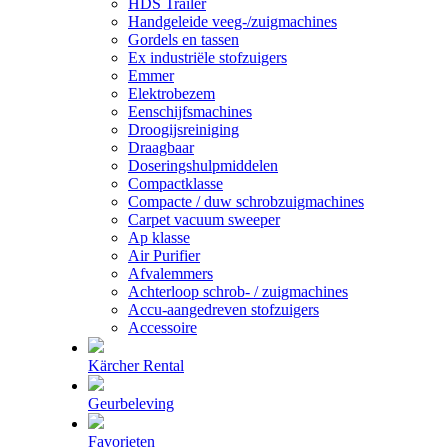
HDS Trailer
Handgeleide veeg-/zuigmachines
Gordels en tassen
Ex industriële stofzuigers
Emmer
Elektrobezem
Eenschijfsmachines
Droogijsreiniging
Draagbaar
Doseringshulpmiddelen
Compactklasse
Compacte / duw schrobzuigmachines
Carpet vacuum sweeper
Ap klasse
Air Purifier
Afvalemmers
Achterloop schrob- / zuigmachines
Accu-aangedreven stofzuigers
Accessoire
Kärcher Rental
Geurbeleving
Favorieten