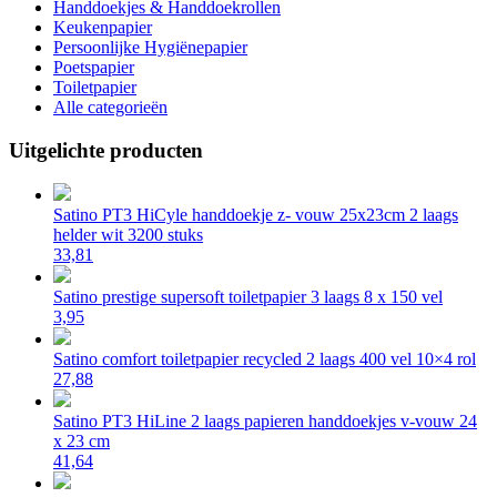
Handdoekjes & Handdoekrollen
Keukenpapier
Persoonlijke Hygiënepapier
Poetspapier
Toiletpapier
Alle categorieën
Uitgelichte producten
Satino PT3 HiCyle handdoekje z- vouw 25x23cm 2 laags
helder wit 3200 stuks
33,81
Satino prestige supersoft toiletpapier 3 laags 8 x 150 vel
3,95
Satino comfort toiletpapier recycled 2 laags 400 vel 10×4 rol
27,88
Satino PT3 HiLine 2 laags papieren handdoekjes v-vouw 24
x 23 cm
41,64