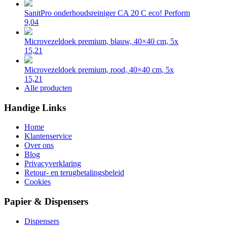
SanitPro onderhoudsreiniger CA 20 C eco! Perform
9,04
Microvezeldoek premium, blauw, 40×40 cm, 5x
15,21
Microvezeldoek premium, rood, 40×40 cm, 5x
15,21
Alle producten
Handige Links
Home
Klantenservice
Over ons
Blog
Privacyverklaring
Retour- en terugbetalingsbeleid
Cookies
Papier & Dispensers
Dispensers