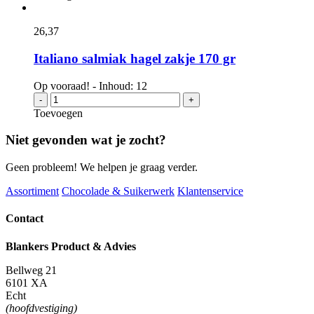
drop
100
gr
26,
37
aantal
Italiano salmiak hagel zakje 170 gr
Op vooraad! - Inhoud: 12
Italiano
-
+
salmiak
Toevoegen
hagel
zakje
Niet gevonden wat je zocht?
170
gr
Geen probleem! We helpen je graag verder.
aantal
Assortiment
Chocolade & Suikerwerk
Klantenservice
Contact
Blankers Product & Advies
Bellweg 21
6101 XA
Echt
(hoofdvestiging)