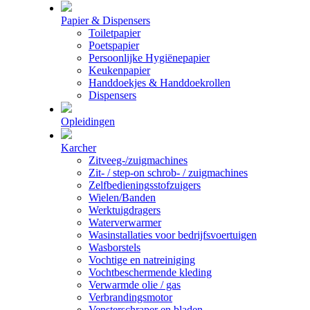
Papier & Dispensers
Toiletpapier
Poetspapier
Persoonlijke Hygiënepapier
Keukenpapier
Handdoekjes & Handdoekrollen
Dispensers
Opleidingen
Karcher
Zitveeg-/zuigmachines
Zit- / step-on schrob- / zuigmachines
Zelfbedieningsstofzuigers
Wielen/Banden
Werktuigdragers
Waterverwarmer
Wasinstallaties voor bedrijfsvoertuigen
Wasborstels
Vochtige en natreiniging
Vochtbeschermende kleding
Verwarmde olie / gas
Verbrandingsmotor
Vensterschraper en bladen