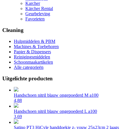
Karcher
Kärcher Rental
Geurbeleving
Favorieten
Cleaning
Hulpmiddelen & PBM
Machines & Toebehoren
Papier & Dispensers
Reinigingsmiddelen
Schoonmaakartikelen
Alle categorieën
Uitgelichte producten
Handschoen nitril blauw ongepoederd M a100
4,88
Handschoen nitril blauw ongepoederd L a100
3,69
Satino PT3 HiCyle handdoekje z- vouw 25x23cm 2 laags