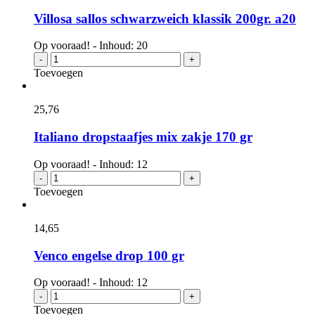
Villosa sallos schwarzweich klassik 200gr. a20
Op vooraad! - Inhoud: 20
Villosa
-
+
sallos
Toevoegen
schwarzweich
klassik
200gr.
25,
76
a20
aantal
Italiano dropstaafjes mix zakje 170 gr
Op vooraad! - Inhoud: 12
Italiano
-
+
dropstaafjes
Toevoegen
mix
zakje
170
14,
65
gr
aantal
Venco engelse drop 100 gr
Op vooraad! - Inhoud: 12
Venco
-
+
engelse
Toevoegen