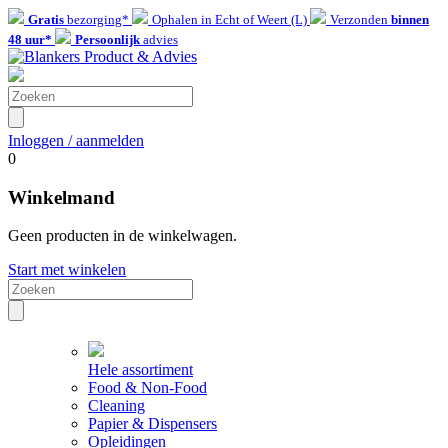
Gratis
bezorging*
Ophalen in Echt of Weert (L)
Verzonden
binnen
48 uur*
Persoonlijk
advies
Inloggen / aanmelden
0
Winkelmand
Geen producten in de winkelwagen.
Start met winkelen
Hele assortiment
Food & Non-Food
Cleaning
Papier & Dispensers
Opleidingen