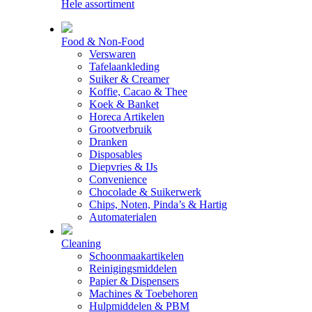
Hele assortiment
Food & Non-Food
Verswaren
Tafelaankleding
Suiker & Creamer
Koffie, Cacao & Thee
Koek & Banket
Horeca Artikelen
Grootverbruik
Dranken
Disposables
Diepvries & IJs
Convenience
Chocolade & Suikerwerk
Chips, Noten, Pinda’s & Hartig
Automaterialen
Cleaning
Schoonmaakartikelen
Reinigingsmiddelen
Papier & Dispensers
Machines & Toebehoren
Hulpmiddelen & PBM