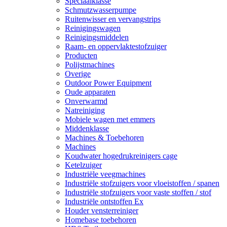
Speciaalklasse
Schmutzwasserpumpe
Ruitenwisser en vervangstrips
Reinigingswagen
Reinigingsmiddelen
Raam- en oppervlaktestofzuiger
Producten
Polijstmachines
Overige
Outdoor Power Equipment
Oude apparaten
Onverwarmd
Natreiniging
Mobiele wagen met emmers
Middenklasse
Machines & Toebehoren
Machines
Koudwater hogedrukreinigers cage
Ketelzuiger
Industriële veegmachines
Industriële stofzuigers voor vloeistoffen / spanen
Industriële stofzuigers voor vaste stoffen / stof
Industriële ontstoffen Ex
Houder vensterreiniger
Homebase toebehoren