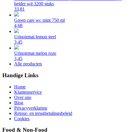
helder wit 3200 stuks
33,81
Green care wc mint 750 ml
4,68
Urinoirmat lemon geel
3,45
Urinoirmat melon roze
3,45
Alle producten
Handige Links
Home
Klantenservice
Over ons
Blog
Privacyverklaring
Retour- en terugbetalingsbeleid
Cookies
Food & Non-Food