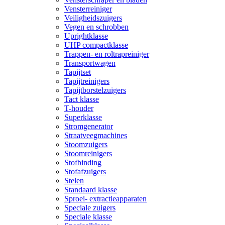
Vensterreiniger
Veiligheidszuigers
Vegen en schrobben
Uprightklasse
UHP compactklasse
Trappen- en roltrapreiniger
Transportwagen
Tapijtset
Tapijtreinigers
Tapijtborstelzuigers
Tact klasse
T-houder
Superklasse
Stromgenerator
Straatveegmachines
Stoomzuigers
Stoomreinigers
Stofbinding
Stofafzuigers
Stelen
Standaard klasse
Sproei- extractieapparaten
Speciale zuigers
Speciale klasse