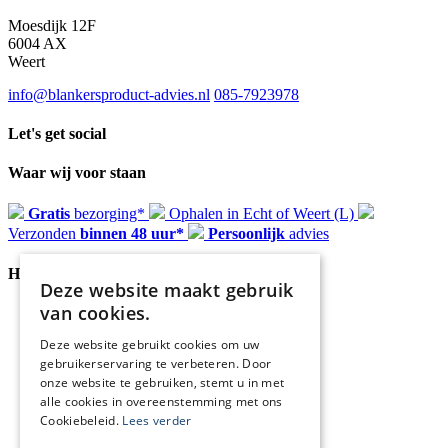
Moesdijk 12F
6004 AX
Weert
info@blankersproduct-advies.nl
085-7923978
Let's get social
Waar wij voor staan
Gratis
bezorging*
Ophalen in Echt of Weert (L)
Verzonden
binnen 48 uur*
Persoonlijk
advies
Handige Links
Deze website maakt gebruik
van cookies.
Home
Klantenservice
Deze website gebruikt cookies om uw
Over ons
gebruikerservaring te verbeteren. Door
Blog
onze website te gebruiken, stemt u in met
Privacyverklaring
alle cookies in overeenstemming met ons
Retour- en terugbetalingsbeleid
Cookies
Cookiebeleid.
Lees verder