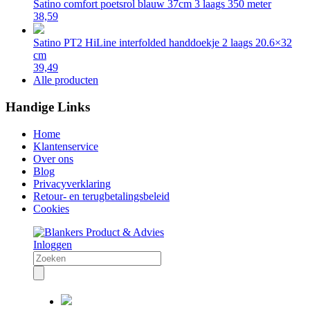
Satino comfort poetsrol blauw 37cm 3 laags 350 meter
38,59
Satino PT2 HiLine interfolded handdoekje 2 laags 20.6×32
cm
39,49
Alle producten
Handige Links
Home
Klantenservice
Over ons
Blog
Privacyverklaring
Retour- en terugbetalingsbeleid
Cookies
Inloggen