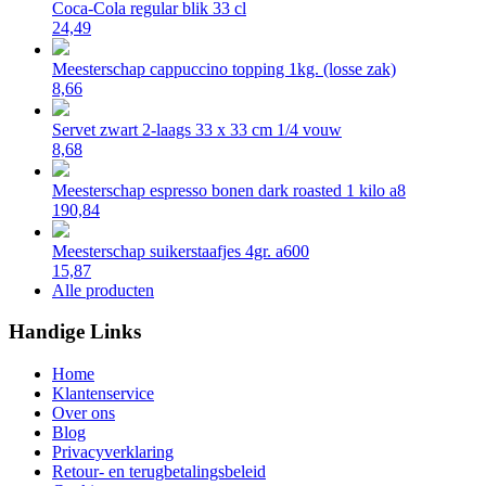
Coca-Cola regular blik 33 cl
24,49
Meesterschap cappuccino topping 1kg. (losse zak)
8,66
Servet zwart 2-laags 33 x 33 cm 1/4 vouw
8,68
Meesterschap espresso bonen dark roasted 1 kilo a8
190,84
Meesterschap suikerstaafjes 4gr. a600
15,87
Alle producten
Handige Links
Home
Klantenservice
Over ons
Blog
Privacyverklaring
Retour- en terugbetalingsbeleid