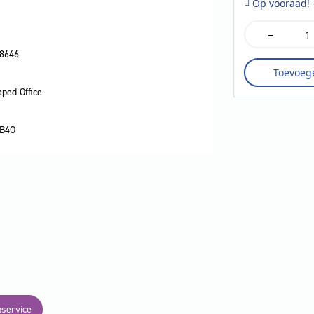
Op vooraad! 
-
Esselte
tabbladen
8646
12
Toevoeg
tabs
aantal
ped Office
B4O
nservice