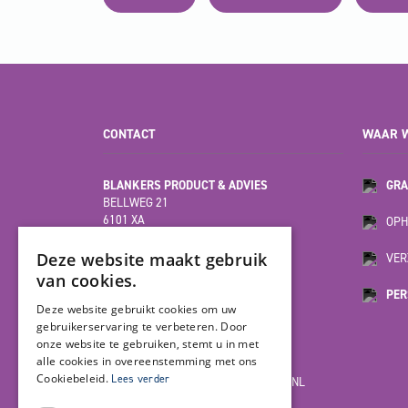
CONTACT
WAAR W
BLANKERS PRODUCT & ADVIES
GRA
BELLWEG 21
6101 XA
OPH
ECHT
(HOOFDVESTIGING)
Deze website maakt gebruik
VER
van cookies.
PER
MOESDIJK 12F
Deze website gebruikt cookies om uw
6004 AX
gebruikerservaring te verbeteren. Door
WEERT
onze website te gebruiken, stemt u in met
alle cookies in overeenstemming met ons
Cookiebeleid.
Lees verder
INFO@BLANKERSPRODUCT-ADVIES.NL
085-7923978