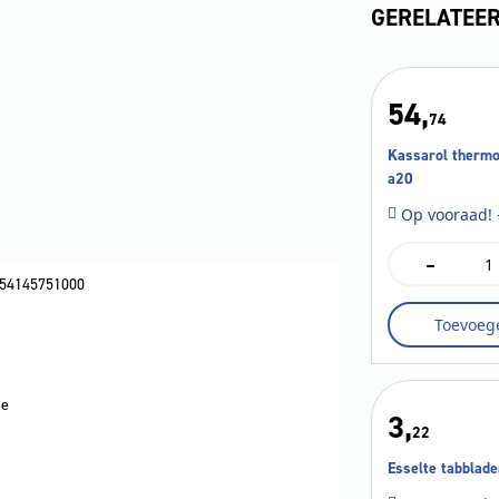
GERELATEE
54,
74
Kassarol therm
a20
Op vooraad! 
-
Kassarol
thermo
54145751000
80x80x12
Toevoeg
a20
aantal
e
3,
22
Esselte tabblade