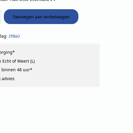
Toevoegen aan winkelwagen
Tag:
29B4O
zorging*
 Echt of Weert (L)
 binnen 48 uur*
k advies