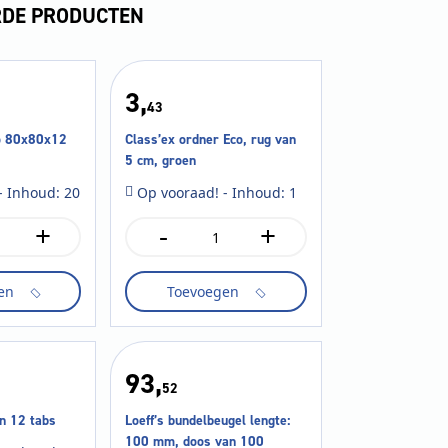
RDE PRODUCTEN
3,
43
o 80x80x12
Class’ex ordner Eco, rug van
5 cm, groen
- Inhoud: 20
Op vooraad! - Inhoud: 1
+
-
+
Class'ex
ordner
Eco,
en
Toevoegen
rug
van
5
cm,
groen
93,
aantal
52
n 12 tabs
Loeff’s bundelbeugel lengte:
100 mm, doos van 100