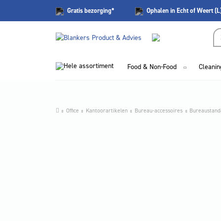
Gratis
bezorging*
Ophalen in Echt of Weert (L
Hele assortiment
Food & Non-Food
Cleanin
Office
Kantoorartikelen
Bureau-accessoires
Bureaustand