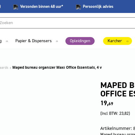
)
Verzonden
binnen 48 uur*
Persoonlijk
advies
g
Papier & Dispensers
Opleidingen
Karcher
aards
Maped bureau organizer Maxi Office Essentials, 4 v
MAPED B
OFFICE E
19,
69
(Incl BTW:
23,82
)
Artikelnummer: 
Maped bureau organi