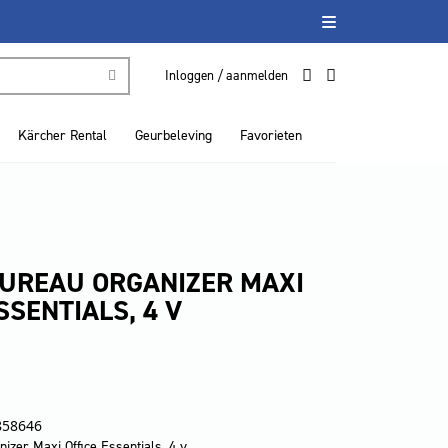
Inloggen / aanmelden
Kärcher Rental
Geurbeleving
Favorieten
UREAU ORGANIZER MAXI
SSENTIALS, 4 V
858646
zer Maxi Office Essentials, 4 v