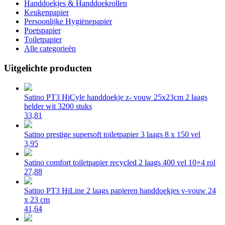
Handdoekjes & Handdoekrollen
Keukenpapier
Persoonlijke Hygiënepapier
Poetspapier
Toiletpapier
Alle categorieën
Uitgelichte producten
Satino PT3 HiCyle handdoekje z- vouw 25x23cm 2 laags
helder wit 3200 stuks
33,81
Satino prestige supersoft toiletpapier 3 laags 8 x 150 vel
3,95
Satino comfort toiletpapier recycled 2 laags 400 vel 10×4 rol
27,88
Satino PT3 HiLine 2 laags papieren handdoekjes v-vouw 24
x 23 cm
41,64