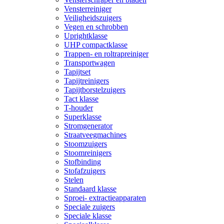
Vensterreiniger
Veiligheidszuigers
Vegen en schrobben
Uprightklasse
UHP compactklasse
Trappen- en roltrapreiniger
Transportwagen
Tapijtset
Tapijtreinigers
Tapijtborstelzuigers
Tact klasse
T-houder
Superklasse
Stromgenerator
Straatveegmachines
Stoomzuigers
Stoomreinigers
Stofbinding
Stofafzuigers
Stelen
Standaard klasse
Sproei- extractieapparaten
Speciale zuigers
Speciale klasse