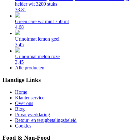
helder wit 3200 stuks
33,81
Green care wc mint 750 ml
4,68
Urinoirmat lemon geel
3,45
Urinoirmat melon roze
3,45
Alle producten
Handige Links
Home
Klantenservice
Over ons
Blog
Privacyverklaring
Retour- en terugbetalingsbeleid
Cookies
Food & Non-Food