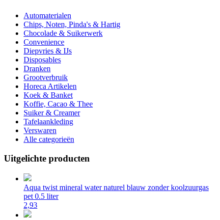
Automaterialen
Chips, Noten, Pinda's & Hartig
Chocolade & Suikerwerk
Convenience
Diepvries & IJs
Disposables
Dranken
Grootverbruik
Horeca Artikelen
Koek & Banket
Koffie, Cacao & Thee
Suiker & Creamer
Tafelaankleding
Verswaren
Alle categorieën
Uitgelichte producten
Aqua twist mineral water naturel blauw zonder koolzuurgas
pet 0.5 liter
2,93