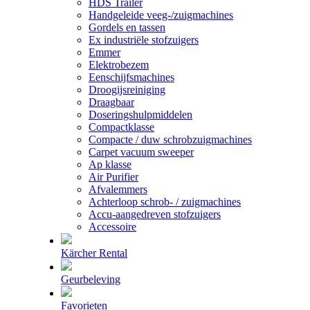
HDS Trailer
Handgeleide veeg-/zuigmachines
Gordels en tassen
Ex industriële stofzuigers
Emmer
Elektrobezem
Eenschijfsmachines
Droogijsreiniging
Draagbaar
Doseringshulpmiddelen
Compactklasse
Compacte / duw schrobzuigmachines
Carpet vacuum sweeper
Ap klasse
Air Purifier
Afvalemmers
Achterloop schrob- / zuigmachines
Accu-aangedreven stofzuigers
Accessoire
Kärcher Rental
Geurbeleving
Favorieten