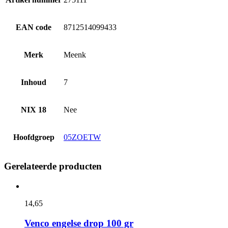
EAN code
8712514099433
Merk
Meenk
Inhoud
7
NIX 18
Nee
Hoofdgroep
05ZOETW
Gerelateerde producten
14,
65
Venco engelse drop 100 gr