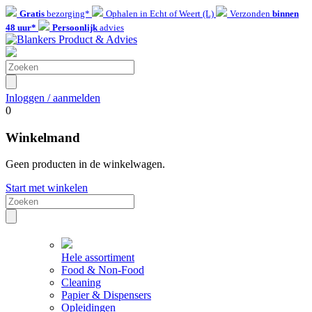
Gratis
bezorging*
Ophalen in Echt of Weert (L)
Verzonden
binnen
48 uur*
Persoonlijk
advies
Inloggen / aanmelden
0
Winkelmand
Geen producten in de winkelwagen.
Start met winkelen
Hele assortiment
Food & Non-Food
Cleaning
Papier & Dispensers
Opleidingen