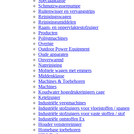
Speciaalklasse
Schmutzwasserpumpe
Ruitenwisser en vervangstrips
Reinigingswagen
Reinigingsmiddelen
Raam- en oppervlaktestofzuiger
Producten
Polijstmachines
Overige
Outdoor Power Equipment
Oude apparaten
Onverwarmd
Natreiniging
Mobiele wagen met emmers
Middenklasse
Machines & Toebehoren
Machines
Koudwater hogedrukreinigers cage
Ketelzuiger
Industriële veegmachines
Industriële stofzuigers voor vloeistoffen / spanen
Industriële stofzuigers voor vaste stoffen / stof
Industriële ontstoffen Ex
Houder vensterreiniger
Homebase toebehoren