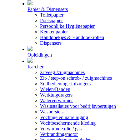
Papier & Dispensers
Toiletpapier
Poetspapier
Persoonlijke Hygiënepapier
Keukenpapier
Handdoekjes & Handdoekrollen
Dispensers
Opleidingen
Karcher
Zitveeg-/zuigmachines
Zit- / step-on schrob- / zuigmachines
Zelfbedieningsstofzuigers
Wielen/Banden
Werktuigdragers
Waterverwarmer
Wasinstallaties voor bedrijfsvoertuigen
Wasborstels
Vochtige en natreiniging
Vochtbeschermende kleding
Verwarmde olie / gas
Verbrandingsmotor
Vensterschraper en bladen