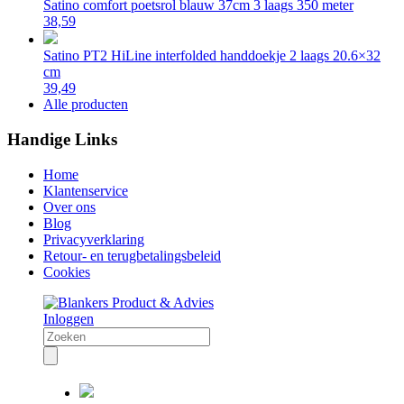
Satino comfort poetsrol blauw 37cm 3 laags 350 meter
38,59
Satino PT2 HiLine interfolded handdoekje 2 laags 20.6×32
cm
39,49
Alle producten
Handige Links
Home
Klantenservice
Over ons
Blog
Privacyverklaring
Retour- en terugbetalingsbeleid
Cookies
Inloggen