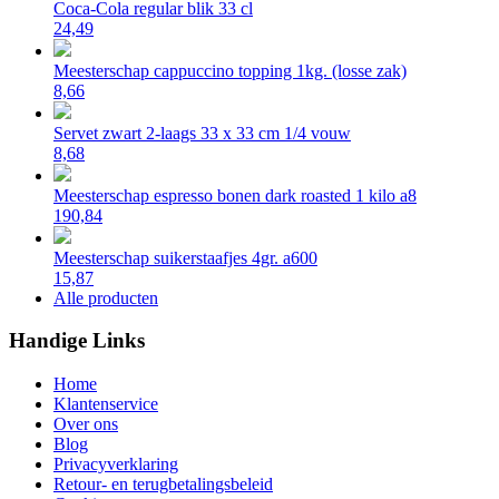
Coca-Cola regular blik 33 cl
24,49
Meesterschap cappuccino topping 1kg. (losse zak)
8,66
Servet zwart 2-laags 33 x 33 cm 1/4 vouw
8,68
Meesterschap espresso bonen dark roasted 1 kilo a8
190,84
Meesterschap suikerstaafjes 4gr. a600
15,87
Alle producten
Handige Links
Home
Klantenservice
Over ons
Blog
Privacyverklaring
Retour- en terugbetalingsbeleid