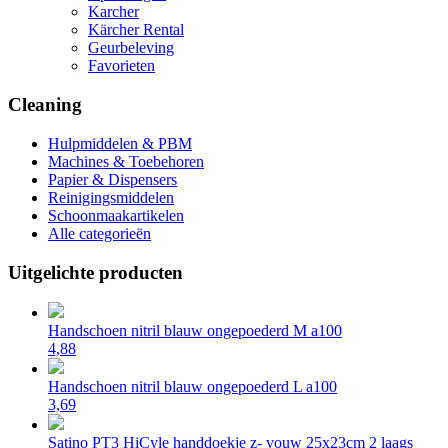
Karcher
Kärcher Rental
Geurbeleving
Favorieten
Cleaning
Hulpmiddelen & PBM
Machines & Toebehoren
Papier & Dispensers
Reinigingsmiddelen
Schoonmaakartikelen
Alle categorieën
Uitgelichte producten
Handschoen nitril blauw ongepoederd M a100
4,88
Handschoen nitril blauw ongepoederd L a100
3,69
Satino PT3 HiCyle handdoekje z- vouw 25x23cm 2 laags