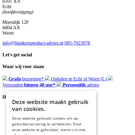
6101 XA
Echt
(hoofdvestiging)
Moesdijk 12F
6004 AX
Weert
info@blankersproduct-advies.nl
085-7923978
Let's get social
Waar wij voor staan
Gratis
bezorging*
Ophalen in Echt of Weert (L)
Verzonden
binnen 48 uur*
Persoonlijk
advies
Handige Links
Deze website maakt gebruik
van cookies.
Home
Klantenservice
Deze website gebruikt cookies om uw
Over ons
gebruikerservaring te verbeteren. Door
Blog
onze website te gebruiken, stemt u in met
Privacyverklaring