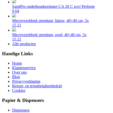
SanitPro onderhoudsreiniger CA 20 C eco! Perform
9,04
Microvezeldoek premium, blauw, 40×40 cm, 5x
15,21
Microvezeldoek premium, rood, 40×40 cm, 5x
15,21
Alle producten
Handige Links
Home
Klantenservice
Over ons
Blog
Privacyverklaring
Retour- en terugbetalingsbeleid
Cookies
Papier & Dispensers
Dispensers