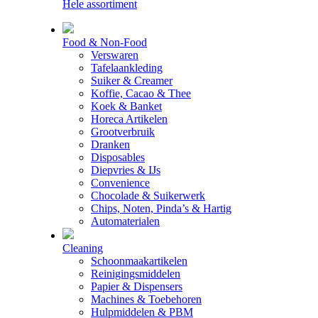
Hele assortiment
Food & Non-Food
Verswaren
Tafelaankleding
Suiker & Creamer
Koffie, Cacao & Thee
Koek & Banket
Horeca Artikelen
Grootverbruik
Dranken
Disposables
Diepvries & IJs
Convenience
Chocolade & Suikerwerk
Chips, Noten, Pinda’s & Hartig
Automaterialen
Cleaning
Schoonmaakartikelen
Reinigingsmiddelen
Papier & Dispensers
Machines & Toebehoren
Hulpmiddelen & PBM