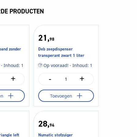
RDE PRODUCTEN
21,
98
nband zonder
Deb zeepdispenser
transperant zwart 1 liter
 - Inhoud: 1
Op vooraad! - Inhoud: 1
+
-
+
Deb
zeepdispenser
transperant
en
Toevoegen
zwart
1
liter
aantal
28,
94
iangle left
Numatic stofzuiger