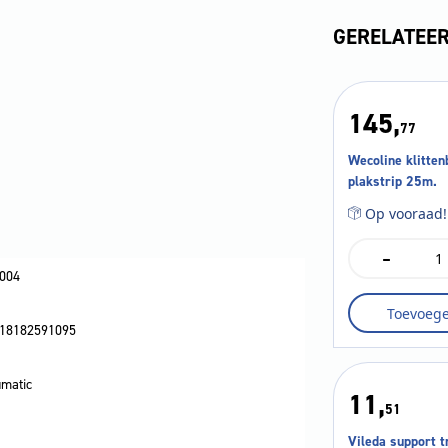
GERELATEE
145,
77
Wecoline klitte
plakstrip 25m.
Op vooraad!
-
Wecoline
klittenband
004
zonder
Toevoeg
plakstrip
18182591095
25m.
aantal
matic
11,
51
Vileda support tr