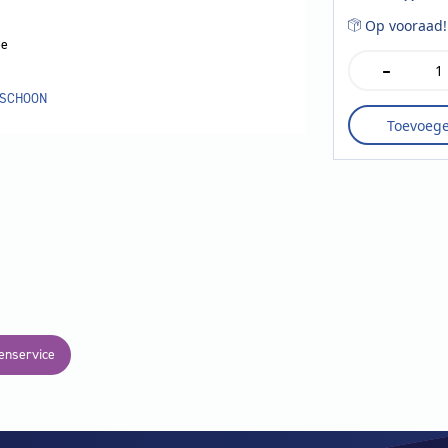
Op vooraad!
e
-
Vileda
support
SCHOON
triangle
Toevoeg
left
aantal
enservice