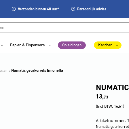
Verzonden
binnen 48 uur*
Persoonlijk
advies
Papier & Dispensers
Opleidingen
Karcher
ucten
Numatic geurkorrels limonella
NUMATIC
13,
73
(Incl BTW:
16,61
)
Artikelnummer: 
Numatic geurkorrel