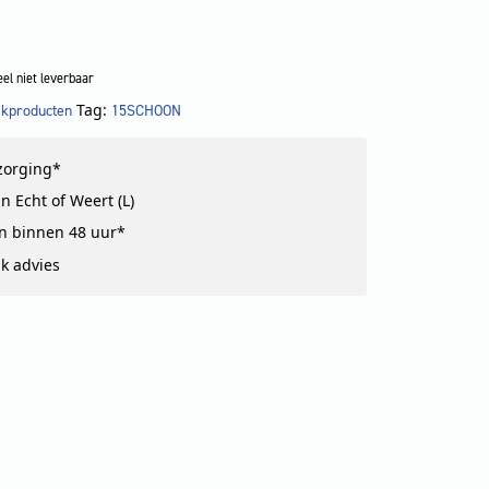
el niet leverbaar
Tag:
kproducten
15SCHOON
!
zorging*
n Echt of Weert (L)
n binnen 48 uur*
jk advies