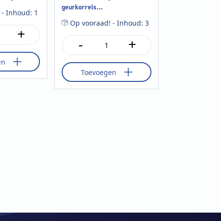
geurkorrels
 - Inhoud: 1
eucalyptus/flower/limonella
Op vooraad! - Inhoud: 3
250gr a3
+
-
+
Numatic
stofzuiger
en
geurkorrels
Toevoegen
eucalyptus/flower/limonella
250gr
a3
aantal