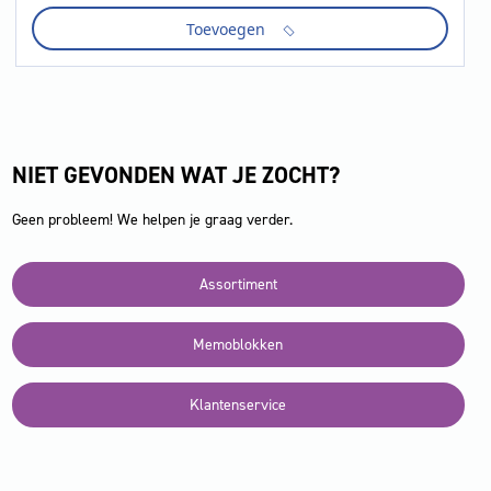
Notes,
Toevoegen
100
vel,
ft
76
x
76
mm,
NIET GEVONDEN WAT JE ZOCHT?
geel,
op
bl
Geen probleem! We helpen je graag verder.
aantal
Assortiment
Memoblokken
Klantenservice