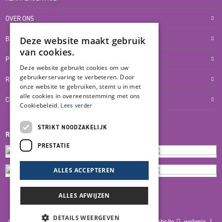
OVER ONS
BLOG
Deze website maakt gebruik
van cookies.
PRIVACYVERKLARING
Deze website gebruikt cookies om uw
gebruikerservaring te verbeteren. Door
RETOUR- EN TERUGBETALINGSBELEID
onze website te gebruiken, stemt u in met
alle cookies in overeenstemming met ons
COOKIES
Cookiebeleid.
Lees verder
STRIKT NOODZAKELIJK
REVIEWMERK
PRESTATIE
ALLES ACCEPTEREN
ALLES AFWIJZEN
DETAILS WEERGEVEN
© 2026 Blankers Product & Advies |
Maatwerk website
webmix |