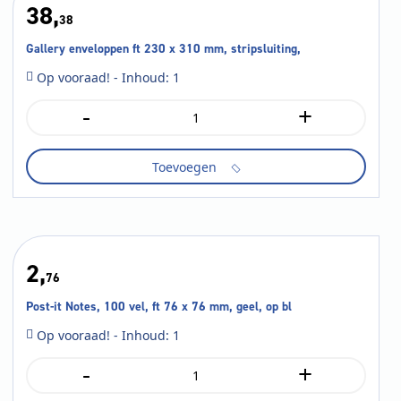
38,
38
Gallery enveloppen ft 230 x 310 mm, stripsluiting,
Op vooraad! - Inhoud: 1
-
+
Gallery
enveloppen
ft
Toevoegen
230
x
310
mm,
stripsluiting,
aantal
2,
76
Post-it Notes, 100 vel, ft 76 x 76 mm, geel, op bl
Op vooraad! - Inhoud: 1
-
+
Post-
it