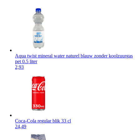
Aqua twist mineral water naturel blauw zonder koolzuurgas
pet 0.5 liter
2,93
Coca-Cola regular blik 33 cl
24,49