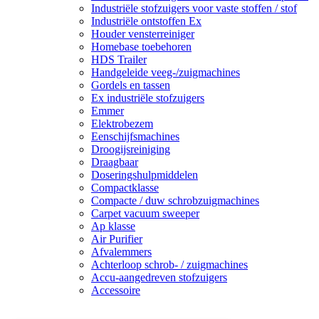
Industriële stofzuigers voor vaste stoffen / stof
Industriële ontstoffen Ex
Houder vensterreiniger
Homebase toebehoren
HDS Trailer
Handgeleide veeg-/zuigmachines
Gordels en tassen
Ex industriële stofzuigers
Emmer
Elektrobezem
Eenschijfsmachines
Droogijsreiniging
Draagbaar
Doseringshulpmiddelen
Compactklasse
Compacte / duw schrobzuigmachines
Carpet vacuum sweeper
Ap klasse
Air Purifier
Afvalemmers
Achterloop schrob- / zuigmachines
Accu-aangedreven stofzuigers
Accessoire