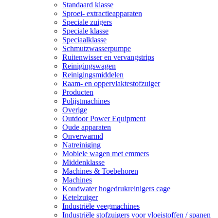
Standaard klasse
Sproei- extractieapparaten
Speciale zuigers
Speciale klasse
Speciaalklasse
Schmutzwasserpumpe
Ruitenwisser en vervangstrips
Reinigingswagen
Reinigingsmiddelen
Raam- en oppervlaktestofzuiger
Producten
Polijstmachines
Overige
Outdoor Power Equipment
Oude apparaten
Onverwarmd
Natreiniging
Mobiele wagen met emmers
Middenklasse
Machines & Toebehoren
Machines
Koudwater hogedrukreinigers cage
Ketelzuiger
Industriële veegmachines
Industriële stofzuigers voor vloeistoffen / spanen