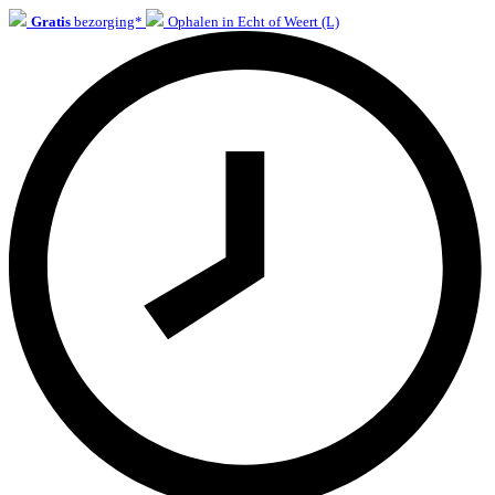
Gratis
bezorging*
Ophalen in Echt of Weert (L)