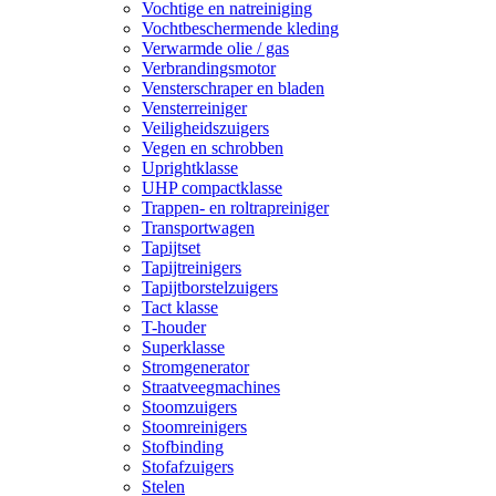
Vochtige en natreiniging
Vochtbeschermende kleding
Verwarmde olie / gas
Verbrandingsmotor
Vensterschraper en bladen
Vensterreiniger
Veiligheidszuigers
Vegen en schrobben
Uprightklasse
UHP compactklasse
Trappen- en roltrapreiniger
Transportwagen
Tapijtset
Tapijtreinigers
Tapijtborstelzuigers
Tact klasse
T-houder
Superklasse
Stromgenerator
Straatveegmachines
Stoomzuigers
Stoomreinigers
Stofbinding
Stofafzuigers
Stelen