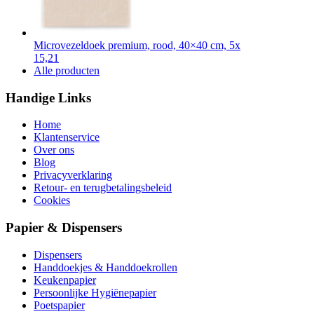
Microvezeldoek premium, rood, 40×40 cm, 5x
15,21
Alle producten
Handige Links
Home
Klantenservice
Over ons
Blog
Privacyverklaring
Retour- en terugbetalingsbeleid
Cookies
Papier & Dispensers
Dispensers
Handdoekjes & Handdoekrollen
Keukenpapier
Persoonlijke Hygiënepapier
Poetspapier