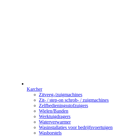
Karcher
Zitveeg-/zuigmachines
Zit- / step-on schrob- / zuigmachines
Zelfbedieningsstofzuigers
Wielen/Banden
Werktuigdragers
Waterverwarmer
Wasinstallaties voor bedrijfsvoertuigen
Wasborstels