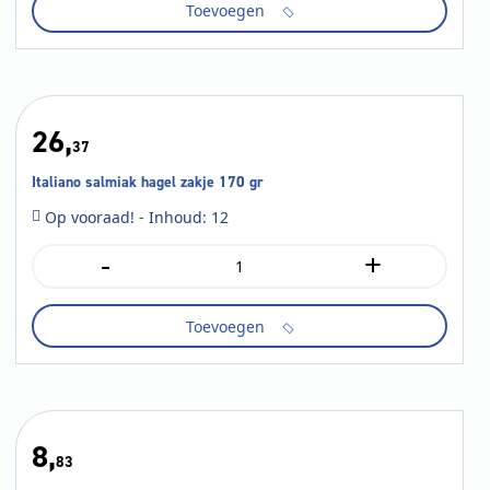
Toevoegen
200
gr
aantal
26,
37
Italiano salmiak hagel zakje 170 gr
Op vooraad! - Inhoud: 12
-
+
Italiano
salmiak
hagel
Toevoegen
zakje
170
gr
aantal
8,
83