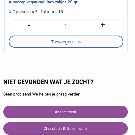
Autodrop vegan cadillacs zakjes 20 gr
Op vooraad! - Inhoud: 16
-
+
Autodrop
vegan
cadillacs
Toevoegen
zakjes
20
gr
aantal
NIET GEVONDEN WAT JE ZOCHT?
Geen probleem! We helpen je graag verder.
Assortiment
Chocolade & Suikerwerk