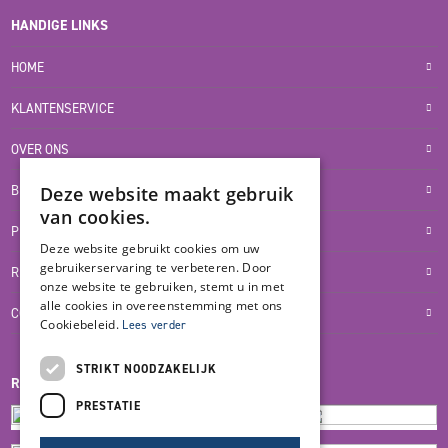
HANDIGE LINKS
HOME
KLANTENSERVICE
OVER ONS
BLOG
Deze website maakt gebruik
van cookies.
PRIVACYVERKLARING
Deze website gebruikt cookies om uw
gebruikerservaring te verbeteren. Door
RETOUR- EN TERUGBETALINGSBELEID
onze website te gebruiken, stemt u in met
alle cookies in overeenstemming met ons
COOKIES
Cookiebeleid.
Lees verder
STRIKT NOODZAKELIJK
REVIEWMERK
PRESTATIE