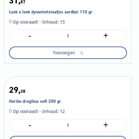
31,
87
Look o look dynamietstaafjes aardbei 110 gr
Op vooraad! - Inhoud: 15
-
+
Look
o
look
Toevoegen
dynamietstaafjes
aardbei
110
gr
aantal
29,
38
Haribo dragibus soft 200 gr
Op vooraad! - Inhoud: 12
-
+
Haribo
dragibus
soft