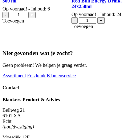
500 ml
Red Bull Energy Drink,
24x250ml
Op vooraad! - Inhoud: 6
Campina
Op vooraad! - Inhoud: 24
-
+
halfvolle
Red
Toevoegen
-
+
melk
Bull
Toevoegen
pet
Energy
500
Drink,
ml
24x250ml
aantal
aantal
Niet gevonden wat je zocht?
Geen probleem! We helpen je graag verder.
Assortiment
Frisdrank
Klantenservice
Contact
Blankers Product & Advies
Bellweg 21
6101 XA
Echt
(hoofdvestiging)
Moesdijk 12F