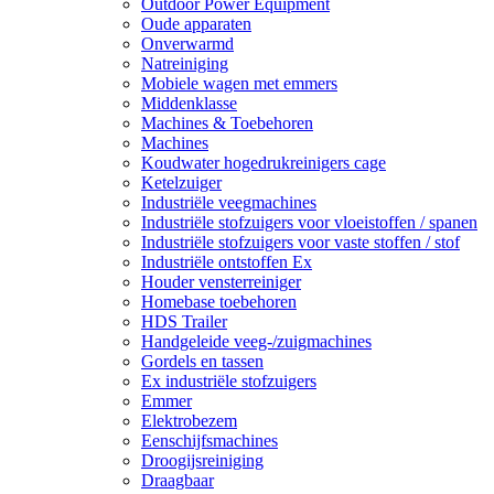
Outdoor Power Equipment
Oude apparaten
Onverwarmd
Natreiniging
Mobiele wagen met emmers
Middenklasse
Machines & Toebehoren
Machines
Koudwater hogedrukreinigers cage
Ketelzuiger
Industriële veegmachines
Industriële stofzuigers voor vloeistoffen / spanen
Industriële stofzuigers voor vaste stoffen / stof
Industriële ontstoffen Ex
Houder vensterreiniger
Homebase toebehoren
HDS Trailer
Handgeleide veeg-/zuigmachines
Gordels en tassen
Ex industriële stofzuigers
Emmer
Elektrobezem
Eenschijfsmachines
Droogijsreiniging
Draagbaar