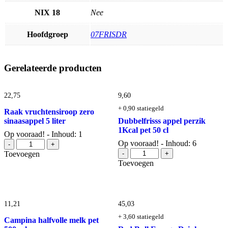
NIX 18
Nee
Hoofdgroep
07FRISDR
Gerelateerde producten
22,
75
9,
60
+ 0,90 statiegeld
Raak vruchtensiroop zero
sinaasappel 5 liter
Dubbelfrisss appel perzik
1Kcal pet 50 cl
Op vooraad! - Inhoud: 1
Raak
Op vooraad! - Inhoud: 6
-
+
vruchtensiroop
Dubbelfrisss
Toevoegen
-
+
zero
appel
Toevoegen
sinaasappel
perzik
5
1Kcal
liter
pet
aantal
50
11,
21
45,
03
cl
aantal
+ 3,60 statiegeld
Campina halfvolle melk pet