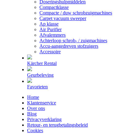
Doseringshulpmiddelen
Compactklasse
Compacte / duw schrobzuigmachines
Carpet vacuum sweeper
Ap klasse
Air Purifier
Afvalemmers
Achterloop schrob- / zuigmachines
Accu-aangedreven stofzuigers
Accessoire
Kärcher Rental
Geurbeleving
Favorieten
Home
Klantenservice
Over ons
Blog
Privacyverklaring
Retour- en terugbetalingsbeleid
Cookies