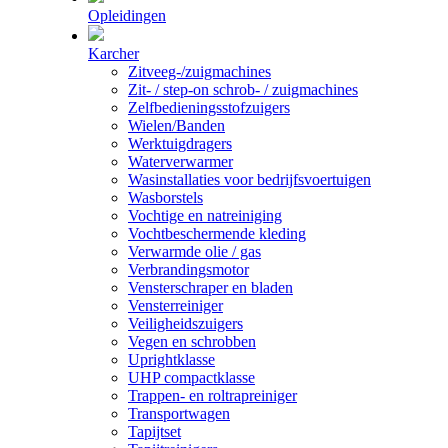
Opleidingen
Karcher
Zitveeg-/zuigmachines
Zit- / step-on schrob- / zuigmachines
Zelfbedieningsstofzuigers
Wielen/Banden
Werktuigdragers
Waterverwarmer
Wasinstallaties voor bedrijfsvoertuigen
Wasborstels
Vochtige en natreiniging
Vochtbeschermende kleding
Verwarmde olie / gas
Verbrandingsmotor
Vensterschraper en bladen
Vensterreiniger
Veiligheidszuigers
Vegen en schrobben
Uprightklasse
UHP compactklasse
Trappen- en roltrapreiniger
Transportwagen
Tapijtset