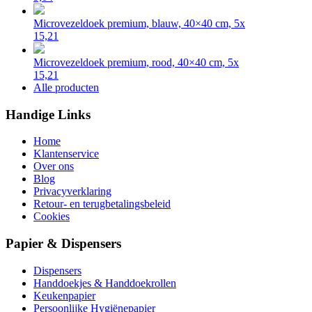
Microvezeldoek premium, blauw, 40×40 cm, 5x
15,21
Microvezeldoek premium, rood, 40×40 cm, 5x
15,21
Alle producten
Handige Links
Home
Klantenservice
Over ons
Blog
Privacyverklaring
Retour- en terugbetalingsbeleid
Cookies
Papier & Dispensers
Dispensers
Handdoekjes & Handdoekrollen
Keukenpapier
Persoonlijke Hygiënepapier