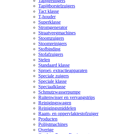
Tapijtreinigers
Tapijtborstelzuigers
Tact klasse
T-houder
Superklasse
Stromgenerator
Straatveegmachines
Stoomzuigers
Stoomreinigers
Stofbinding
Stofafzuigers
Stelen
Standaard klasse
Sproei- extractieapparaten
Speciale zuigers
Speciale klasse
Speciaalklasse
Schmutzwasserpumpe
Ruitenwisser en vervangstrips
Reinigingswagen
Reinigingsmiddelen
Raam- en oppervlaktestofzuiger
Producten
Polijstmachines
Overige