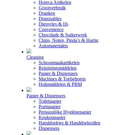
Horeca Artikelen
Grootverbruik
Dranken
Disposables
Diepvries & IJs
Convenience
Chocolade & Suikerwerk
Chips, Noten, Pinda’s & Hartig
Automaterialen
Cleaning
Schoonmaakartikelen
Reinigingsmiddelen
Papier & Dispensers
Machines & Toebehoren
Hulpmiddelen & PBM
Papier & Dispensers
Toiletpapier
Poetspapier
Persoonlijke Hygiënepapier
Keukenpapier
Handdoekjes & Handdoekrollen
Dispensers