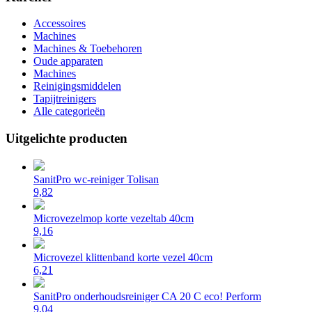
Accessoires
Machines
Machines & Toebehoren
Oude apparaten
Machines
Reinigingsmiddelen
Tapijtreinigers
Alle categorieën
Uitgelichte producten
SanitPro wc-reiniger Tolisan
9,82
Microvezelmop korte vezeltab 40cm
9,16
Microvezel klittenband korte vezel 40cm
6,21
SanitPro onderhoudsreiniger CA 20 C eco! Perform
9,04