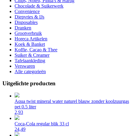
Chips, Noten, Pinda's & Hartig
Chocolade & Suikerwerk
Convenience
Diepvries & IJs
Disposables
Dranken
Grootverbruik
Horeca Artikelen
Koek & Banket
Koffie, Cacao & Thee
Suiker & Creamer
Tafelaankleding
Verswaren
Alle categorieën
Uitgelichte producten
Aqua twist mineral water naturel blauw zonder koolzuurgas
pet 0.5 liter
2,93
Coca-Cola regular blik 33 cl
24,49