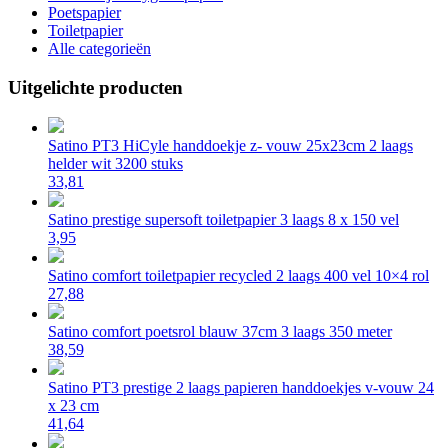
Poetspapier
Toiletpapier
Alle categorieën
Uitgelichte producten
Satino PT3 HiCyle handdoekje z- vouw 25x23cm 2 laags
helder wit 3200 stuks
33,81
Satino prestige supersoft toiletpapier 3 laags 8 x 150 vel
3,95
Satino comfort toiletpapier recycled 2 laags 400 vel 10×4 rol
27,88
Satino comfort poetsrol blauw 37cm 3 laags 350 meter
38,59
Satino PT3 prestige 2 laags papieren handdoekjes v-vouw 24
x 23 cm
41,64