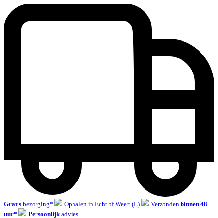
Gratis
bezorging*
Ophalen in Echt of Weert (L)
Verzonden
binnen 48
uur*
Persoonlijk
advies