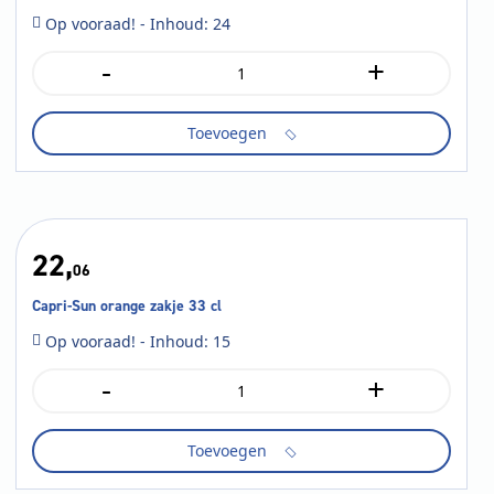
Op vooraad! - Inhoud: 24
-
+
Royal
Club
tonic
Toevoegen
blik
33
cl
aantal
22,
06
Capri-Sun orange zakje 33 cl
Op vooraad! - Inhoud: 15
-
+
Capri-
Sun
orange
Toevoegen
zakje
33
cl