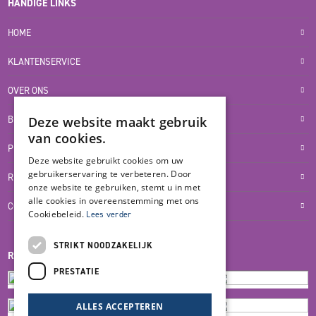
HANDIGE LINKS
HOME
KLANTENSERVICE
OVER ONS
BLOG
Deze website maakt gebruik
van cookies.
PRIVACYVERKLARING
Deze website gebruikt cookies om uw
gebruikerservaring te verbeteren. Door
RETOUR- EN TERUGBETALINGSBELEID
onze website te gebruiken, stemt u in met
alle cookies in overeenstemming met ons
COOKIES
Cookiebeleid.
Lees verder
STRIKT NOODZAKELIJK
REVIEWMERK
PRESTATIE
ALLES ACCEPTEREN