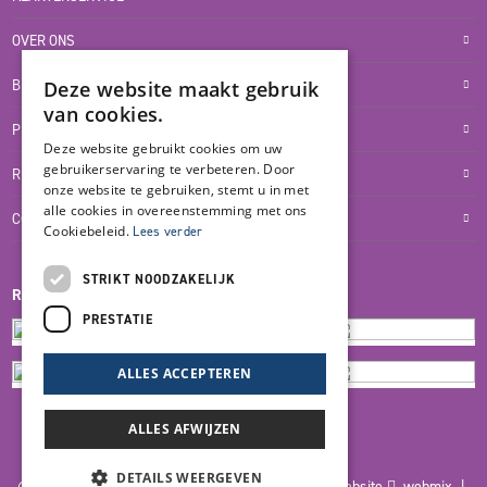
OVER ONS
BLOG
Deze website maakt gebruik
van cookies.
PRIVACYVERKLARING
Deze website gebruikt cookies om uw
gebruikerservaring te verbeteren. Door
RETOUR- EN TERUGBETALINGSBELEID
onze website te gebruiken, stemt u in met
alle cookies in overeenstemming met ons
COOKIES
Cookiebeleid.
Lees verder
STRIKT NOODZAKELIJK
REVIEWMERK
PRESTATIE
ALLES ACCEPTEREN
ALLES AFWIJZEN
DETAILS WEERGEVEN
© 2026 Blankers Product & Advies |
Maatwerk website
webmix |