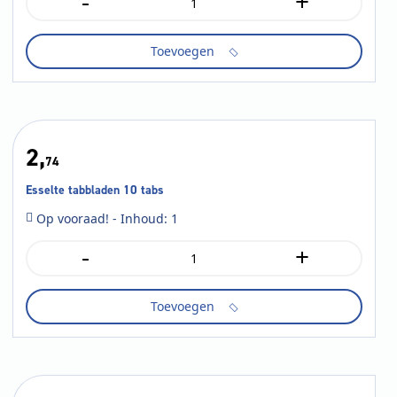
-
+
Gallery
Traditional
spiraalschrift
Toevoegen
ft
A5,
gelijnd,
aantal
2,
74
Esselte tabbladen 10 tabs
Op vooraad! - Inhoud: 1
-
+
Esselte
tabbladen
10
Toevoegen
tabs
aantal