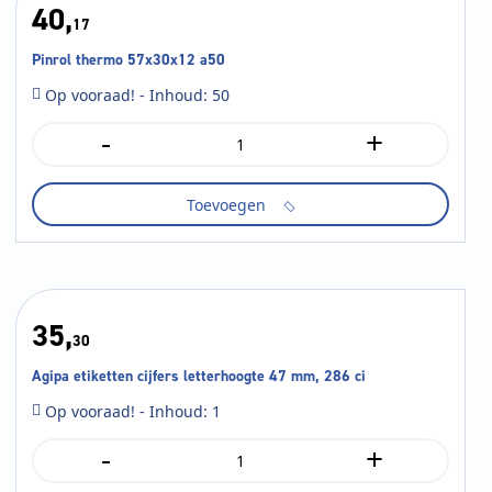
40,
17
Pinrol thermo 57x30x12 a50
Op vooraad! - Inhoud: 50
-
+
Pinrol
thermo
57x30x12
Toevoegen
a50
aantal
35,
30
Agipa etiketten cijfers letterhoogte 47 mm, 286 ci
Op vooraad! - Inhoud: 1
-
+
Agipa
etiketten