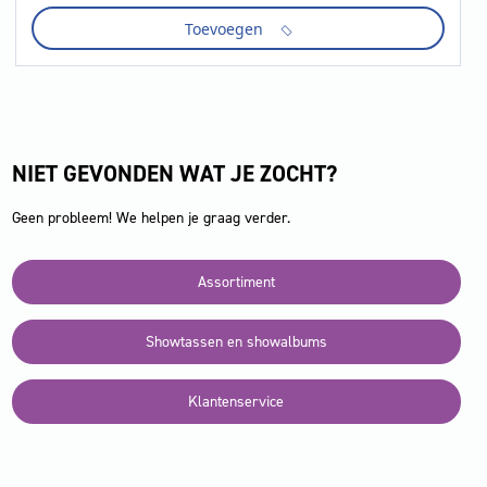
cijfers
Toevoegen
letterhoogte
47
mm,
286
ci
aantal
NIET GEVONDEN WAT JE ZOCHT?
Geen probleem! We helpen je graag verder.
Assortiment
Showtassen en showalbums
Klantenservice