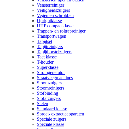
Vensterreiniger
Veiligheidszuigers
Vegen en schrobben
Uprightklasse
UHP compactklasse
Trappen- en roltrapreiniger
Transportwagen
Tapijtset
Tapijtreinigers
Tapijtborstelzuigers
Tact klasse
T-houder
Superklasse
Stromgenerator
Straatveegmachines
Stoomzuigers
Stoomreinigers
Stofbinding
Stofafzuigers
Stelen
Standaard klasse
Sproei- extractieapparaten
Speciale zuigers
Speciale klasse