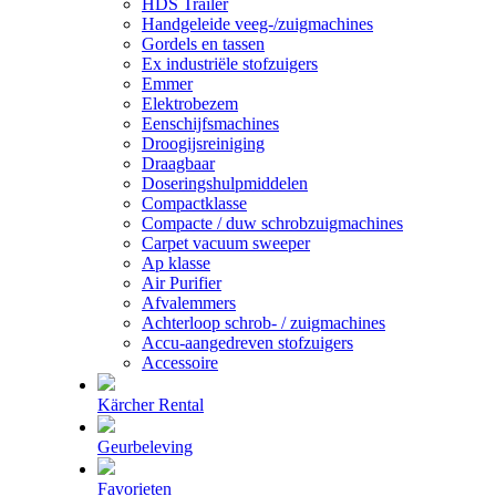
HDS Trailer
Handgeleide veeg-/zuigmachines
Gordels en tassen
Ex industriële stofzuigers
Emmer
Elektrobezem
Eenschijfsmachines
Droogijsreiniging
Draagbaar
Doseringshulpmiddelen
Compactklasse
Compacte / duw schrobzuigmachines
Carpet vacuum sweeper
Ap klasse
Air Purifier
Afvalemmers
Achterloop schrob- / zuigmachines
Accu-aangedreven stofzuigers
Accessoire
Kärcher Rental
Geurbeleving
Favorieten