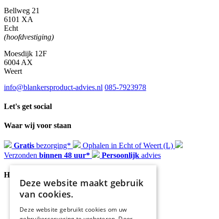
Bellweg 21
6101 XA
Echt
(hoofdvestiging)
Moesdijk 12F
6004 AX
Weert
info@blankersproduct-advies.nl
085-7923978
Let's get social
Waar wij voor staan
Gratis
bezorging*
Ophalen in Echt of Weert (L)
Verzonden
binnen 48 uur*
Persoonlijk
advies
Handige Links
Deze website maakt gebruik
van cookies.
Home
Klantenservice
Deze website gebruikt cookies om uw
Over ons
gebruikerservaring te verbeteren. Door