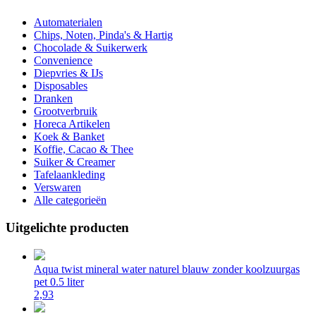
Automaterialen
Chips, Noten, Pinda's & Hartig
Chocolade & Suikerwerk
Convenience
Diepvries & IJs
Disposables
Dranken
Grootverbruik
Horeca Artikelen
Koek & Banket
Koffie, Cacao & Thee
Suiker & Creamer
Tafelaankleding
Verswaren
Alle categorieën
Uitgelichte producten
Aqua twist mineral water naturel blauw zonder koolzuurgas
pet 0.5 liter
2,93