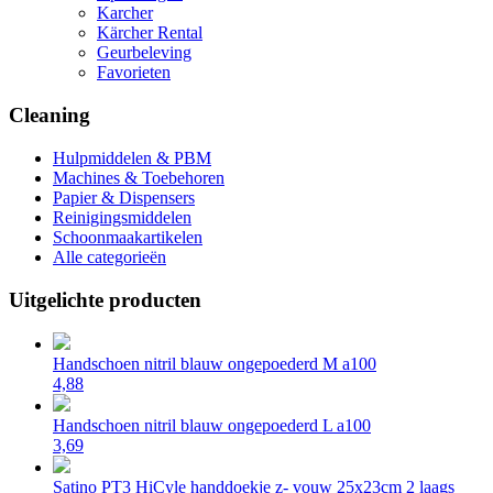
Karcher
Kärcher Rental
Geurbeleving
Favorieten
Cleaning
Hulpmiddelen & PBM
Machines & Toebehoren
Papier & Dispensers
Reinigingsmiddelen
Schoonmaakartikelen
Alle categorieën
Uitgelichte producten
Handschoen nitril blauw ongepoederd M a100
4,88
Handschoen nitril blauw ongepoederd L a100
3,69
Satino PT3 HiCyle handdoekje z- vouw 25x23cm 2 laags