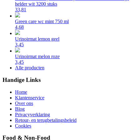
helder wit 3200 stuks
33,81
Green care wc mint 750 ml
4,68
Urinoirmat lemon geel
3,45
Urinoirmat melon roze
3,45
Alle producten
Handige Links
Home
Klantenservice
Over ons
Blog
Privacyverklaring
Retour- en terugbetalingsbeleid
Cookies
Food & Non-Food