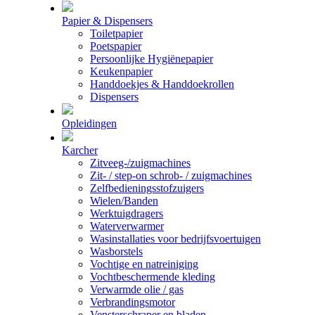
Papier & Dispensers
Toiletpapier
Poetspapier
Persoonlijke Hygiënepapier
Keukenpapier
Handdoekjes & Handdoekrollen
Dispensers
Opleidingen
Karcher
Zitveeg-/zuigmachines
Zit- / step-on schrob- / zuigmachines
Zelfbedieningsstofzuigers
Wielen/Banden
Werktuigdragers
Waterverwarmer
Wasinstallaties voor bedrijfsvoertuigen
Wasborstels
Vochtige en natreiniging
Vochtbeschermende kleding
Verwarmde olie / gas
Verbrandingsmotor
Vensterschraper en bladen