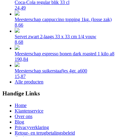
Coca-Cola regular blik 33 cl
24,49
Meesterschap cappuccino topping 1kg. (losse zak)
8,66
Servet zwart 2-laags 33 x 33 cm 1/4 vouw
8,68
Meesterschap espresso bonen dark roasted 1 kilo a8
190,84
Meesterschap suikerstaafjes 4gr. a600
15,87
Alle producten
Handige Links
Home
Klantenservice
Over ons
Blog
Privacyverklaring
Retour- en terugbetalingsbeleid