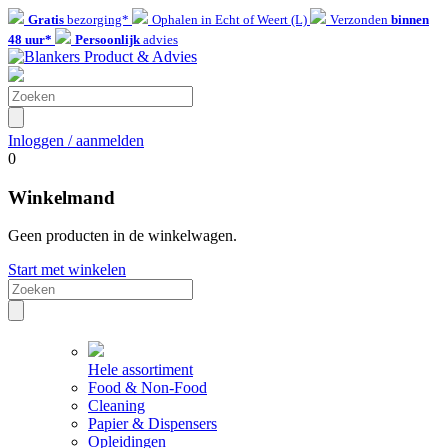
Gratis
bezorging*
Ophalen in Echt of Weert (L)
Verzonden
binnen
48 uur*
Persoonlijk
advies
Inloggen / aanmelden
0
Winkelmand
Geen producten in de winkelwagen.
Start met winkelen
Hele assortiment
Food & Non-Food
Cleaning
Papier & Dispensers
Opleidingen