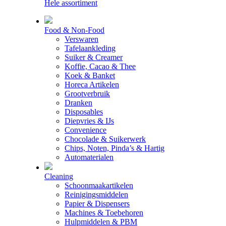
Hele assortiment
Food & Non-Food
Verswaren
Tafelaankleding
Suiker & Creamer
Koffie, Cacao & Thee
Koek & Banket
Horeca Artikelen
Grootverbruik
Dranken
Disposables
Diepvries & IJs
Convenience
Chocolade & Suikerwerk
Chips, Noten, Pinda’s & Hartig
Automaterialen
Cleaning
Schoonmaakartikelen
Reinigingsmiddelen
Papier & Dispensers
Machines & Toebehoren
Hulpmiddelen & PBM