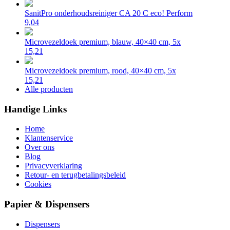
SanitPro onderhoudsreiniger CA 20 C eco! Perform
9,04
Microvezeldoek premium, blauw, 40×40 cm, 5x
15,21
Microvezeldoek premium, rood, 40×40 cm, 5x
15,21
Alle producten
Handige Links
Home
Klantenservice
Over ons
Blog
Privacyverklaring
Retour- en terugbetalingsbeleid
Cookies
Papier & Dispensers
Dispensers