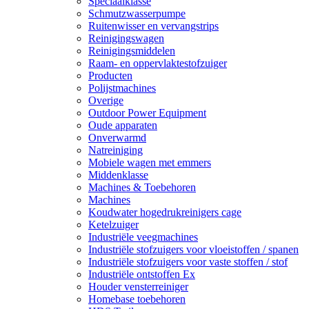
Speciaalklasse
Schmutzwasserpumpe
Ruitenwisser en vervangstrips
Reinigingswagen
Reinigingsmiddelen
Raam- en oppervlaktestofzuiger
Producten
Polijstmachines
Overige
Outdoor Power Equipment
Oude apparaten
Onverwarmd
Natreiniging
Mobiele wagen met emmers
Middenklasse
Machines & Toebehoren
Machines
Koudwater hogedrukreinigers cage
Ketelzuiger
Industriële veegmachines
Industriële stofzuigers voor vloeistoffen / spanen
Industriële stofzuigers voor vaste stoffen / stof
Industriële ontstoffen Ex
Houder vensterreiniger
Homebase toebehoren