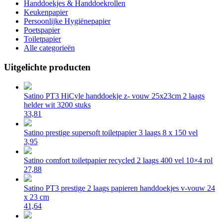
Handdoekjes & Handdoekrollen
Keukenpapier
Persoonlijke Hygiënepapier
Poetspapier
Toiletpapier
Alle categorieën
Uitgelichte producten
Satino PT3 HiCyle handdoekje z- vouw 25x23cm 2 laags
helder wit 3200 stuks
33,81
Satino prestige supersoft toiletpapier 3 laags 8 x 150 vel
3,95
Satino comfort toiletpapier recycled 2 laags 400 vel 10×4 rol
27,88
Satino PT3 prestige 2 laags papieren handdoekjes v-vouw 24
x 23 cm
41,64