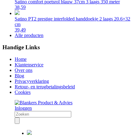
Satino comfort poetsrol blauw 37cm 3 laags 350 meter
38,59
Satino PT2 prestige interfolded handdoekje 2 laags 20.6×32
cm
39,49
Alle producten
Handige Links
Home
Klantenservice
Over ons
Blog
Privacyverklaring
Retour- en terugbetalingsbeleid
Cookies
Inloggen