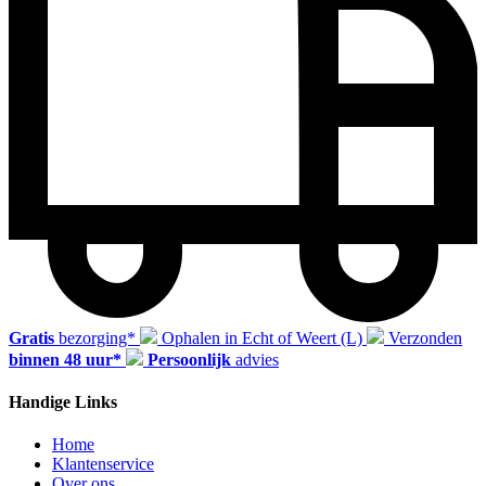
Gratis
bezorging*
Ophalen in Echt of Weert (L)
Verzonden
binnen 48 uur*
Persoonlijk
advies
Handige Links
Home
Klantenservice
Over ons