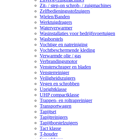
Zit- / step-on schrob- / zuigmachines
Zelfbedieningsstofzuigers
Wielen/Banden
Werktuigdragers
Waterverwarmer
Wasinstallaties voor bedrijfsvoertuigen
Wasborstels
Vochtige en natreiniging
Vochtbeschermende kleding
Verwarmde olie / gas
Verbrandingsmotor
Vensterschraper en bladen
Vensterreiniger
Veiligheidszuigers
Vegen en schrobben
Uprightklasse
UHP compactklasse
Trappen- en roltrapreiniger
Transportwagen
Tapijtset
Tapijtreinigers
Tapijtborstelzuigers
Tact klasse
T-houder