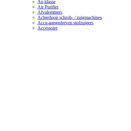
Ap klasse
Air Purifier
Afvalemmers
Achterloop schrob- / zuigmachines
Accu-aangedreven stofzuigers
Accessoire