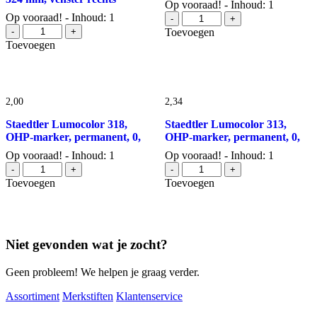
Op vooraad! - Inhoud: 1
Esselte
Op vooraad! - Inhoud: 1
-
+
Gallery
dossiermap
-
+
Toevoegen
enveloppen
grijs,
Toevoegen
ft
ft
229
A4
x
aantal
324
2,
00
2,
34
mm,
venster
Staedtler Lumocolor 318,
Staedtler Lumocolor 313,
rechts
OHP-marker, permanent, 0,
OHP-marker, permanent, 0,
aantal
Op vooraad! - Inhoud: 1
Op vooraad! - Inhoud: 1
Staedtler
Staedtler
-
+
-
+
Lumocolor
Lumocolor
Toevoegen
Toevoegen
318,
313,
OHP-
OHP-
marker,
marker,
permanent,
permanent,
Niet gevonden wat je zocht?
0,
0,
aantal
aantal
Geen probleem! We helpen je graag verder.
Assortiment
Merkstiften
Klantenservice