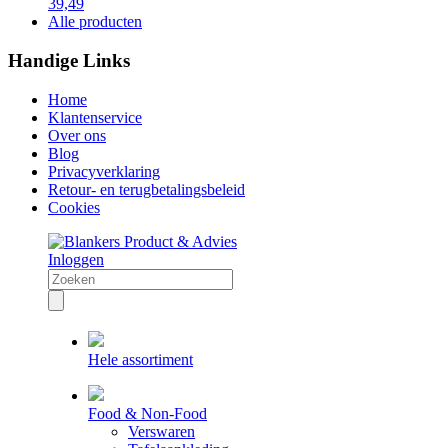
39,49
Alle producten
Handige Links
Home
Klantenservice
Over ons
Blog
Privacyverklaring
Retour- en terugbetalingsbeleid
Cookies
Inloggen
Hele assortiment
Food & Non-Food
Verswaren