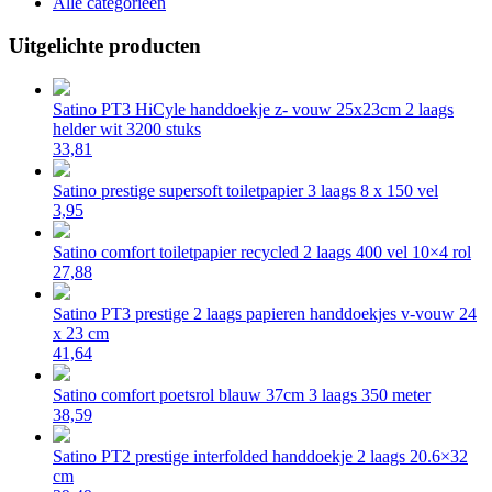
Alle categorieën
Uitgelichte producten
Satino PT3 HiCyle handdoekje z- vouw 25x23cm 2 laags
helder wit 3200 stuks
33,81
Satino prestige supersoft toiletpapier 3 laags 8 x 150 vel
3,95
Satino comfort toiletpapier recycled 2 laags 400 vel 10×4 rol
27,88
Satino PT3 prestige 2 laags papieren handdoekjes v-vouw 24
x 23 cm
41,64
Satino comfort poetsrol blauw 37cm 3 laags 350 meter
38,59
Satino PT2 prestige interfolded handdoekje 2 laags 20.6×32
cm