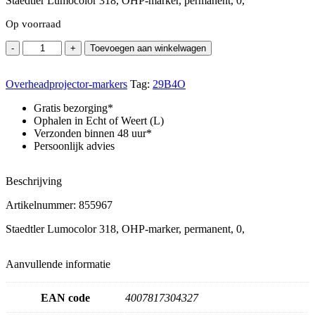
Staedtler Lumocolor 318, OHP-marker, permanent, 0,
Op voorraad
Staedtler
-
+
Toevoegen aan winkelwagen
Lumocolor
318,
Overheadprojector-markers
OHP-
Tag:
29B4O
marker,
Gratis bezorging*
permanent,
Ophalen in Echt of Weert (L)
0,
Verzonden binnen 48 uur*
aantal
Persoonlijk advies
Beschrijving
Artikelnummer: 855967
Staedtler Lumocolor 318, OHP-marker, permanent, 0,
Aanvullende informatie
EAN code
4007817304327