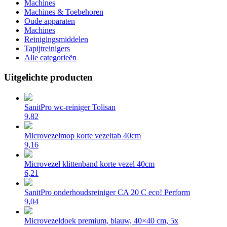
Machines
Machines & Toebehoren
Oude apparaten
Machines
Reinigingsmiddelen
Tapijtreinigers
Alle categorieën
Uitgelichte producten
SanitPro wc-reiniger Tolisan
9,82
Microvezelmop korte vezeltab 40cm
9,16
Microvezel klittenband korte vezel 40cm
6,21
SanitPro onderhoudsreiniger CA 20 C eco! Perform
9,04
Microvezeldoek premium, blauw, 40×40 cm, 5x