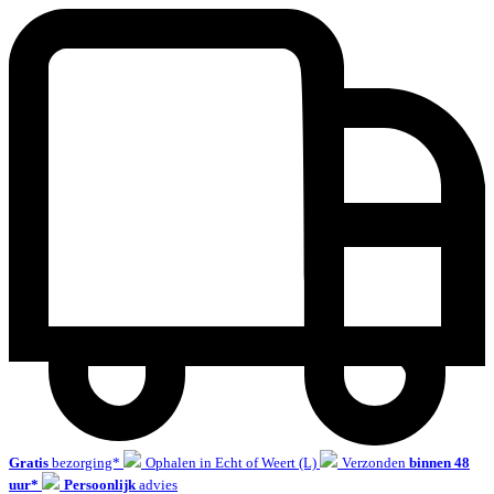
Gratis
bezorging*
Ophalen in Echt of Weert (L)
Verzonden
binnen 48
uur*
Persoonlijk
advies