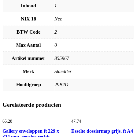
Inhoud
1
NIX 18
Nee
BTW Code
2
Max Aantal
0
Artikel nummer
855967
Merk
Staedtler
Hoofdgroep
29B4O
Gerelateerde producten
65,
28
47,
74
Gallery enveloppen ft 229 x
Esselte dossiermap grijs, ft A4
324 mm, venster rechts