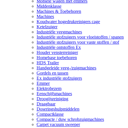
Mobiele wagen met emmers
Middenklasse
Machines & Toebehoren
Machines
Koudwater hogedrukreinigers cage
Ketelzuiger
Industriële veegmachines
Industriële stofzuigers voor vloeistoffen / spanen
Industriële stofzuigers voor vaste stoffen / stof
Industriële ontstoffen Ex
Houder vensterreiniger
Homebase toebehoren
HDS Trailer
Handgeleide veeg-/zuigmachines
Gordels en tassen
Ex industriële stofzuigers
Emmer
Elektrobezem
Eenschijfsmachines
Droogijsreiniging
Draagbaar
Doseringshulpmiddelen
Compactklasse
Compacte / duw schrobzuigmachines
Carpet vacuum sweeper