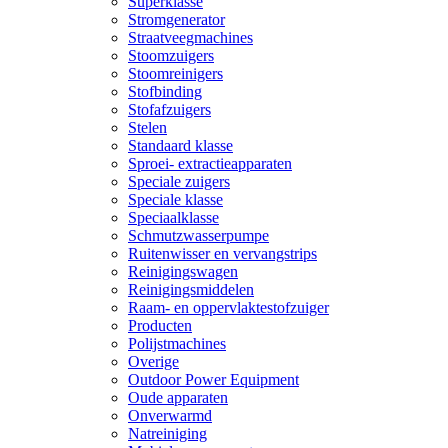
Superklasse
Stromgenerator
Straatveegmachines
Stoomzuigers
Stoomreinigers
Stofbinding
Stofafzuigers
Stelen
Standaard klasse
Sproei- extractieapparaten
Speciale zuigers
Speciale klasse
Speciaalklasse
Schmutzwasserpumpe
Ruitenwisser en vervangstrips
Reinigingswagen
Reinigingsmiddelen
Raam- en oppervlaktestofzuiger
Producten
Polijstmachines
Overige
Outdoor Power Equipment
Oude apparaten
Onverwarmd
Natreiniging