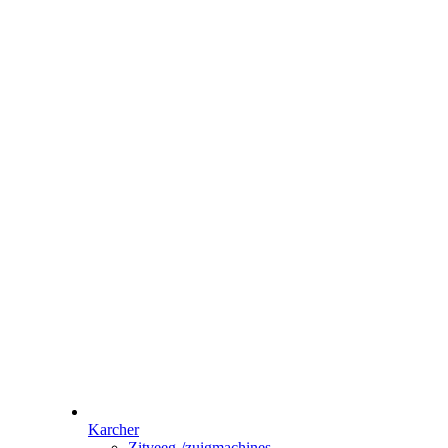
Karcher
Zitveeg-/zuigmachines