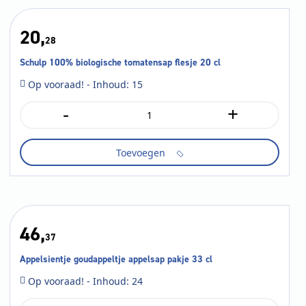
20,
28
Schulp 100% biologische tomatensap flesje 20 cl
Op vooraad! - Inhoud: 15
-
+
Schulp
100%
biologische
Toevoegen
tomatensap
flesje
20
cl
aantal
46,
37
Appelsientje goudappeltje appelsap pakje 33 cl
Op vooraad! - Inhoud: 24