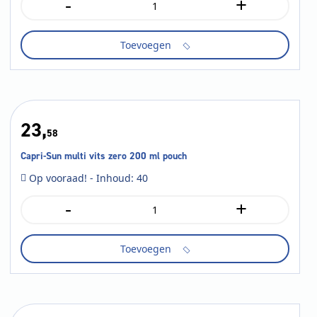
-
+
Appelsientje
goudappeltje
appelsap
Toevoegen
pakje
33
cl
aantal
23,
58
Capri-Sun multi vits zero 200 ml pouch
Op vooraad! - Inhoud: 40
-
+
Capri-
Sun
multi
Toevoegen
vits
zero
200
ml
pouch
aantal