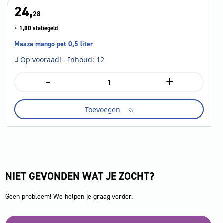
24,
28
+ 1,80 statiegeld
Maaza mango pet 0,5 liter
Op vooraad! - Inhoud: 12
-
+
Maaza
mango
pet
Toevoegen
0,5
liter
aantal
NIET GEVONDEN WAT JE ZOCHT?
Geen probleem! We helpen je graag verder.