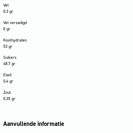
Vet
0.3 gr
Vet verzadigd
0 gr
Koolhydraten
53 gr
Suikers
48.7 gr
Eiwit
0.4 gr
Zout
0.35 gr
Aanvullende informatie