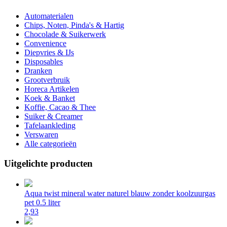
Automaterialen
Chips, Noten, Pinda's & Hartig
Chocolade & Suikerwerk
Convenience
Diepvries & IJs
Disposables
Dranken
Grootverbruik
Horeca Artikelen
Koek & Banket
Koffie, Cacao & Thee
Suiker & Creamer
Tafelaankleding
Verswaren
Alle categorieën
Uitgelichte producten
Aqua twist mineral water naturel blauw zonder koolzuurgas
pet 0.5 liter
2,93