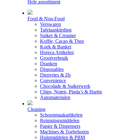
Hele assortiment
Food & Non-Food
Verswaren
Tafelaankleding
Suiker & Creamer
Koffie, Cacao & Thee
Koek & Banket
Horeca Artikelen
Grootverbruik
Dranken
Disposables
Diepvries & IJs
Convenience
Chocolade & Suikerwerk
Chips, Noten, Pinda’s & Hartig
Automaterialen
Cleaning
Schoonmaakartikelen
Reinigingsmiddelen
Papier & Dispensers
Machines & Toebehoren
Hulpmiddelen & PBM