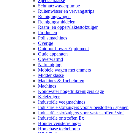
Speciaalklasse
Schmutzwasserpumpe
Ruitenwisser en vervangstrips
Reinigingswagen
Reinigingsmiddelen
Raam- en oppervlaktestofzuiger
Producten
Polijstmachines
Overige
Outdoor Power Equipment
Oude apparaten
Onverwarmd
Natreiniging
Mobiele wagen met emmers
Middenklasse
Machines & Toebehoren
Machines
Koudwater hogedrukreinigers cage
Ketelzuiger
Industriële veegmachines
Industriële stofzuigers voor vloeistoffen / spanen
Industriële stofzuigers voor vaste stoffen / stof
Industriële ontstoffen Ex
Houder vensterreiniger
Homebase toebehoren