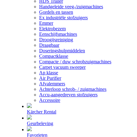
HDS Trailer
Handgeleide veeg-/zuigmachines
Gordels en tassen
Ex industriële stofzuigers
Emmer
Elektrobezem
Eenschijfsmachines
Droogijsreiniging
Draagbaar
Doseringshulpmiddelen
Compactklasse
Compacte / duw schrobzuigmachines
Carpet vacuum sweeper
Ap klasse
Air Purifier
Afvalemmers
Achterloop schrob- / zuigmachines
Accu-aangedreven stofzuigers
Accessoire
Kärcher Rental
Geurbeleving
Favorieten