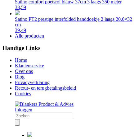
Satino comfort poetsrol blauw 37cm 3 laags 350 meter
38,59
Satino PT2 prestige interfolded handdoekje 2 laags 20.6×32
cm
39,49
Alle producten
Handige Links
Home
Klantenservice
Over ons
Blog
Privacyverklaring
Retour- en terugbetalingsbeleid
Cookies
Inloggen