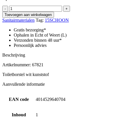
Toiletborstel
-
+
wit
Toevoegen aan winkelwagen
kunststof
Sanitairmaterialen
Tag:
15SCHOON
aantal
Gratis bezorging*
Ophalen in Echt of Weert (L)
Verzonden binnen 48 uur*
Persoonlijk advies
Beschrijving
Artikelnummer: 67821
Toiletborstel wit kunststof
Aanvullende informatie
EAN code
4014529640704
Inhoud
1