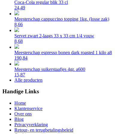
Coca-Cola regular blik 33 cl
24,49
Meesterschap cappuccino topping 1kg. (losse zak)
8,66
Servet zwart 2-laags 33 x 33 cm 1/4 vouw
8,68
Meesterschap espresso bonen dark roasted 1 kilo a8
190,84
Meesterschap suikerstaafjes 4gr. a600
15,87
Alle producten
Handige Links
Home
Klantenservice
Over ons
Blog
Privacyverklaring
Retour- en terugbetalingsbeleid