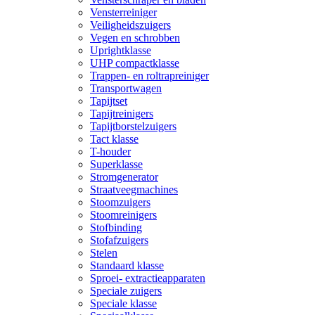
Vensterreiniger
Veiligheidszuigers
Vegen en schrobben
Uprightklasse
UHP compactklasse
Trappen- en roltrapreiniger
Transportwagen
Tapijtset
Tapijtreinigers
Tapijtborstelzuigers
Tact klasse
T-houder
Superklasse
Stromgenerator
Straatveegmachines
Stoomzuigers
Stoomreinigers
Stofbinding
Stofafzuigers
Stelen
Standaard klasse
Sproei- extractieapparaten
Speciale zuigers
Speciale klasse