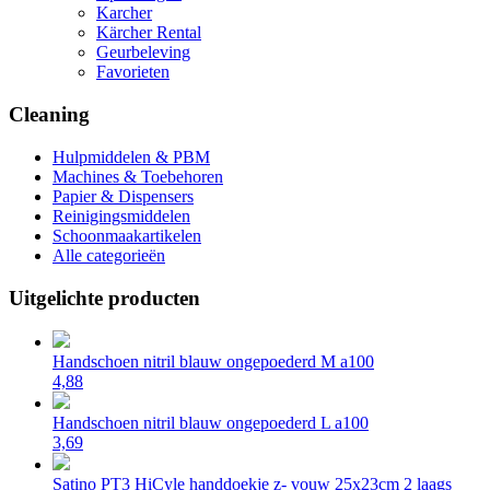
Karcher
Kärcher Rental
Geurbeleving
Favorieten
Cleaning
Hulpmiddelen & PBM
Machines & Toebehoren
Papier & Dispensers
Reinigingsmiddelen
Schoonmaakartikelen
Alle categorieën
Uitgelichte producten
Handschoen nitril blauw ongepoederd M a100
4,88
Handschoen nitril blauw ongepoederd L a100
3,69
Satino PT3 HiCyle handdoekje z- vouw 25x23cm 2 laags