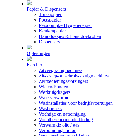
Papier & Dispensers
Toiletpapier
Poetspapier
Persoonlijke Hygiënepapier
Keukenpapier
Handdoekjes & Handdoekrollen
Dispensers
Opleidingen
Karcher
Zitveeg-/zuigmachines
Zit- / step-on schrob- / zuigmachines
Zelfbedieningsstofzuigers
Wielen/Banden
Werktuigdragers
Waterverwarmer
Wasinstallaties voor bedrijfsvoertuigen
Wasborstels
Vochtige en natreiniging
Vochtbeschermende kleding
Verwarmde olie / gas
Verbrandingsmotor
Vensterschraper en bladen