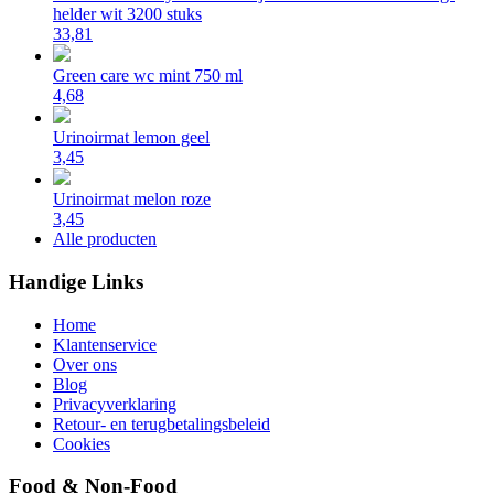
helder wit 3200 stuks
33,81
Green care wc mint 750 ml
4,68
Urinoirmat lemon geel
3,45
Urinoirmat melon roze
3,45
Alle producten
Handige Links
Home
Klantenservice
Over ons
Blog
Privacyverklaring
Retour- en terugbetalingsbeleid
Cookies
Food & Non-Food