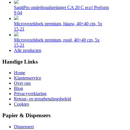
SanitPro onderhoudsreiniger CA 20 C eco! Perform
9,04
Microvezeldoek premium, blauw, 40×40 cm, 5x
15,21
Microvezeldoek premium, rood, 40×40 cm, 5x
15,21
Alle producten
Handige Links
Home
Klantenservice
Over ons
Blog
Privacyverklaring
Retour- en terugbetalingsbeleid
Cookies
Papier & Dispensers
Dispensers