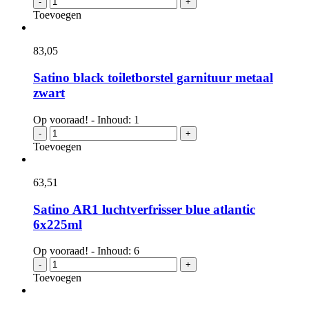
-
+
kledinghaak
Toevoegen
metaal
zwart
aantal
83,
05
Satino black toiletborstel garnituur metaal
zwart
Op vooraad! - Inhoud: 1
Satino
-
+
black
Toevoegen
toiletborstel
garnituur
metaal
63,
51
zwart
aantal
Satino AR1 luchtverfrisser blue atlantic
6x225ml
Op vooraad! - Inhoud: 6
Satino
-
+
AR1
Toevoegen
luchtverfrisser
blue