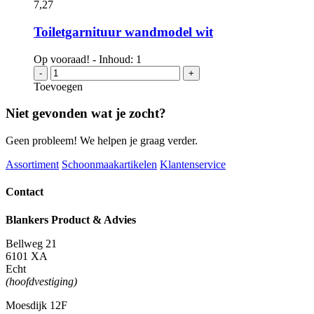
atlantic
7,
27
6x225ml
aantal
Toiletgarnituur wandmodel wit
Op vooraad! - Inhoud: 1
Toiletgarnituur
-
+
wandmodel
Toevoegen
wit
aantal
Niet gevonden wat je zocht?
Geen probleem! We helpen je graag verder.
Assortiment
Schoonmaakartikelen
Klantenservice
Contact
Blankers Product & Advies
Bellweg 21
6101 XA
Echt
(hoofdvestiging)
Moesdijk 12F