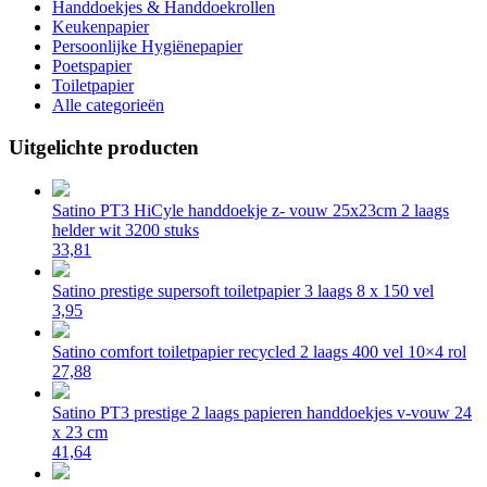
Handdoekjes & Handdoekrollen
Keukenpapier
Persoonlijke Hygiënepapier
Poetspapier
Toiletpapier
Alle categorieën
Uitgelichte producten
Satino PT3 HiCyle handdoekje z- vouw 25x23cm 2 laags
helder wit 3200 stuks
33,81
Satino prestige supersoft toiletpapier 3 laags 8 x 150 vel
3,95
Satino comfort toiletpapier recycled 2 laags 400 vel 10×4 rol
27,88
Satino PT3 prestige 2 laags papieren handdoekjes v-vouw 24
x 23 cm
41,64