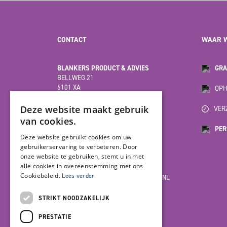
CONTACT
WAAR W
BLANKERS PRODUCT & ADVIES
GRA
BELLWEG 21
6101 XA
OPH
ECHT
(HOOFDVESTIGING)
Deze website maakt gebruik
VER
van cookies.
PER
MOESDIJK 12F
Deze website gebruikt cookies om uw
6004 AX
gebruikerservaring te verbeteren. Door
WEERT
onze website te gebruiken, stemt u in met
alle cookies in overeenstemming met ons
Cookiebeleid.
Lees verder
INFO@BLANKERSPRODUCT-ADVIES.NL
085-7923978
STRIKT NOODZAKELIJK
PRESTATIE
LET'S GET SOCIAL