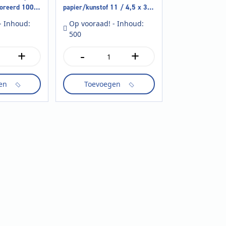
foreerd 1000
papier/kunstof 11 / 4,5 x 38
cm
- Inhoud:
Op vooraad! - Inhoud:
500
+
-
+
Brood-
en
banketzak
en
Toevoegen
papier/kunstof
11
/
4,5
x
38
cm
aantal