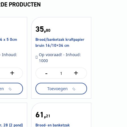
RDE PRODUCTEN
35,
80
 4 x 5 0cm
Brood/banketzak kraftpapier
bruin 16/10×34 cm
- Inhoud:
Op vooraad! - Inhoud:
1000
+
-
+
Brood/banketzak
kraftpapier
bruin
en
Toevoegen
16/10x34
cm
aantal
61,
21
r. 28 (2 pond)
Brood- en banketzak