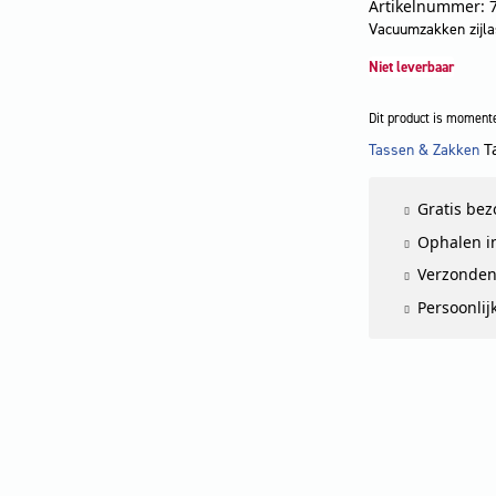
Artikelnummer: 
Vacuumzakken zijl
Niet leverbaar
Dit product is momente
T
Tassen & Zakken
LET OP
Gratis be
Ophalen in
Verzonden
Persoonlij