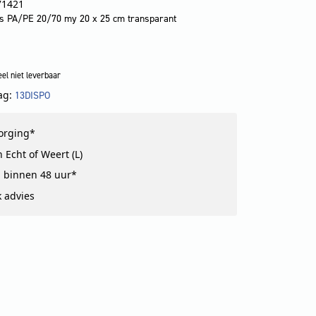
71421
as PA/PE 20/70 my 20 x 25 cm transparant
el niet leverbaar
ag:
13DISPO
!
zorging*
 Echt of Weert (L)
 binnen 48 uur*
k advies