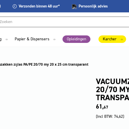
)
Verzonden
binnen 48 uur*
Persoonlijk
advies
g
Papier & Dispensers
Opleidingen
Karcher
akken zijlas PA/PE 20/70 my 20 x 25 cm transparant
VACUUMZ
20/70 MY
TRANSP
61,
67
(Incl BTW:
74,62
)