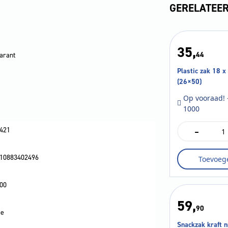
GERELATEE
35,
44
arant
Plastic zak 18 x
(26×50)
Op vooraad! 
1000
-
421
Plastic
zak
18
10883402496
Toevoeg
x
4
x
00
5
0cm
59,
(26x50)
90
e
aantal
Snackzak kraft n